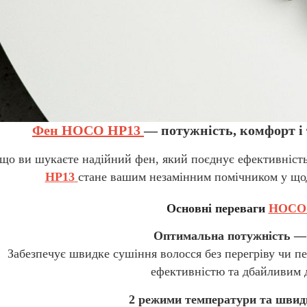
Фен HOCO HP13
— потужність, комфорт і 
що ви шукаєте надійний фен, який поєднує ефективніст
HP13
стане вашим незамінним помічником у щод
Основні переваги
HOCO
Оптимальна потужність —
Забезпечує швидке сушіння волосся без перегріву чи п
ефективністю та дбайливим 
2 режими температури та швидк