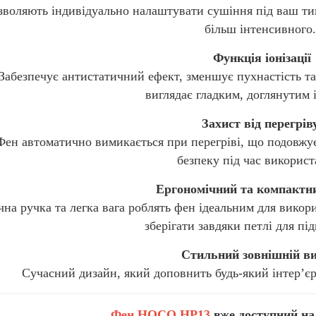
зволяють індивідуально налаштувати сушіння під ваш тип 
більш інтенсивного.
Функція іонізації
Забезпечує антистатичний ефект, зменшує пухнастість т
виглядає гладким, доглянутим 
Захист від перегрів
Фен автоматично вимикається при перегріві, що подовжу
безпеку під час використ
Ергономічний та компактн
чна ручка та легка вага роблять фен ідеальним для викор
зберігати завдяки петлі для пі
Стильний зовнішній в
Сучасний дизайн, який доповнить будь-який інтер’єр
Фен HOCO HP13
вже доступний н