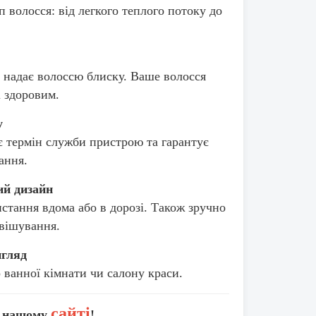
волосся: від легкого теплого потоку до
а надає волоссю блиску. Ваше волосся
і здоровим.
у
є термін служби пристрою та гарантує
ання.
ий дизайн
истання вдома або в дорозі. Також зручно
двішування.
игляд
 ванної кімнати чи салону краси.
сайті
а нашому
!