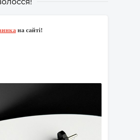
волосся!
винка
на сайті!