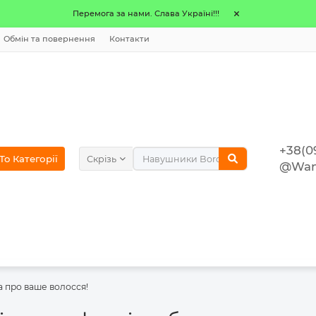
Перемога за нами. Слава Україні!!!
Обмін та повернення
Контакти
+38(0
o Категорії
Скрізь
@Wan
а про ваше волосся!