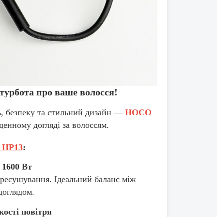
турбота про ваше волосся!
ь, безпеку та стильний дизайн —
HOCO
енному догляді за волоссям.
 HP13
:
 1600 Вт
ересушування. Ідеальний баланс між
доглядом.
ості повітря