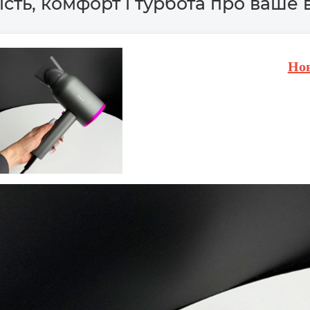
ть, комфорт і турбота про ваше 
Но