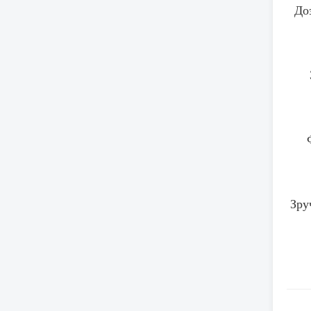
До
Зру