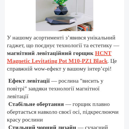
У нашому асортименті з’явився унікальний
гаджет, що поєднує технології та естетику —
магнітний левітаційний горщик
HCNT
Magnetic Levitating Pot M10-PZ1 Black
. Це
справжній wow-ефект у вашому інтер’єрі!
Ефект левітації
— рослина "висить у
повітрі" завдяки технології магнітної
левітації
Стабільне обертання
— горщик плавно
обертається навколо своєї осі, підкреслюючи
красу рослини
Стильний чорний дизайн
— сучасний