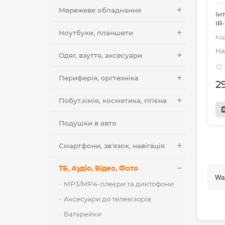
Мережеве обладнання
Ін
IR
Ноутбуки, планшети
Одяг, взуття, аксесуари
Периферія, оргтехніка
2
Побут.хімія, косметика, гігієна
Подушки в авто
Смартфони, зв'язок, навігація
ТБ, Аудіо, Відео, Фото
Wan
MP3/MP4-плеєри та диктофони
Аксесуари до телевізорів
Батарейки