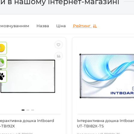
и в нашому інтернет-магазині
амовчуванням
Назва
Ціна
Рейтинг
терактивна дошка Intboard
Інтерактивна дошка Intboa
-TBI92Х
UT-TBI82X-TS