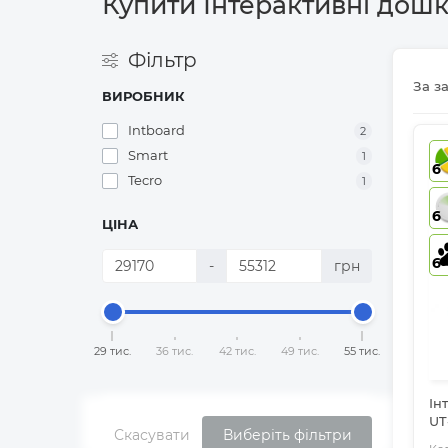
Купити Інтерактивні дошк
Фільтр
За з
ВИРОБНИК
Intboard
2
Smart
1
6
Tecro
1
6
ЦІНА
6
-
грн
29 тис.
36 тис.
42 тис.
49 тис.
55 тис.
Ін
UT
Скасувати
Виберіть фільтри