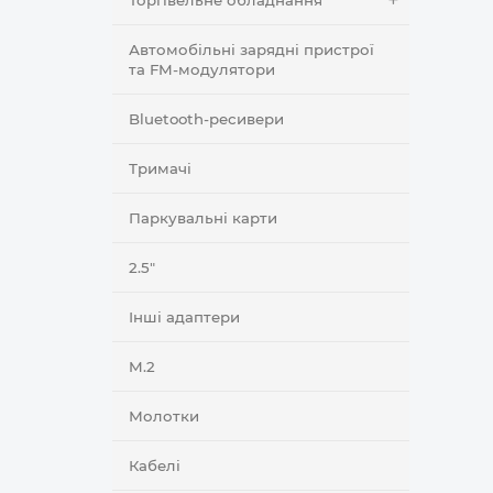
Торгівельне обладнання
Автомобільні зарядні пристрої
та FM-модулятори
Bluetooth-ресивери
Тримачі
Паркувальні карти
2.5"
Інші адаптери
M.2
Молотки
Кабелі