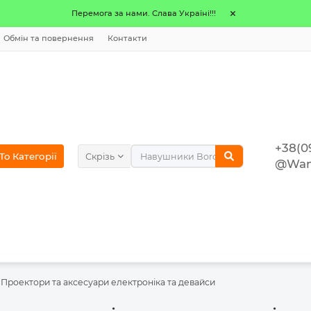
Перемога за нами. Слава Україні!!!
Обмін та повернення
Контакти
+38(0
o Категорії
Скрізь
@Wan
Проектори та аксесуари електроніка та девайси