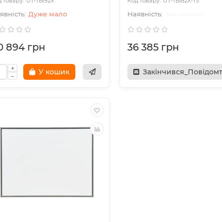
UT-TBI92Х
UT-TBI82X-TS
Дуже мало
Закінчився
0 894 грн
36 385 грн
У кошик
Закінчився_Повідом