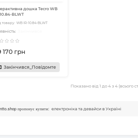
терактивна дошка Tecro WB
-10.84-BLWT
WB IR-10.84-BLWT
Закінчився
9 170 грн
Закінчився_Повідомте
Показано від 1 до 4 з 4 (всього ст
tto.shop пропонує купити:
електроніка та девайси в Україні