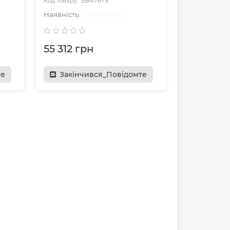
SBM787V
Закінчився
55 312 грн
те
Закінчився_Повідомте