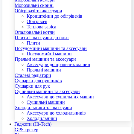
Морозильні скрині
Обігрівачі та аксесуари
Кронштейни до обігрівачів
Обігрівачі
Теплова завіса
Опалювальні котли
Плити і аксесуари до плит
Плити
Посудомийні машини та аксесуари
Посудомийні машини
Пральні машини та аксесуари
Аксесуари до пральних машин
Пральні машини
Сталеві радіатори
Сушарка для рушників
Сушарки для рук
Сушильні машини та аксесуари
Аксесуари до сушильних машин
Сушильні машини
Холодильники та аксесуари
Аксесуари до холодильників
Холодильники
Гаджети (Hi-Tech)
GPS трекер