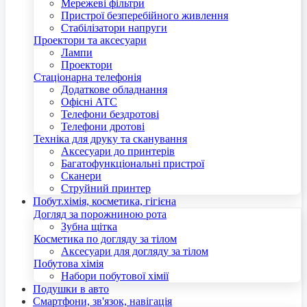
Мережеві фільтри
Пристрої безперебійного живлення
Стабілізатори напруги
Проектори та аксесуари
Лампи
Проектори
Стаціонарна телефонія
Додаткове обладнання
Офісні АТС
Телефони бездротові
Телефони дротові
Техніка для друку та сканування
Аксесуари до принтерів
Багатофункціональні пристрої
Сканери
Струйний принтер
Побут.хімія, косметика, гігієна
Догляд за порожниною рота
Зубна щітка
Косметика по догляду за тілом
Аксесуари для догляду за тілом
Побутова хімія
Набори побутової хімії
Подушки в авто
Смартфони, зв'язок, навігація