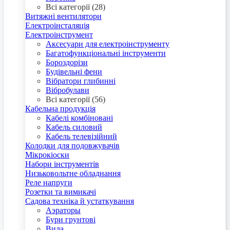
Всі категорії (28)
Витяжні вентилятори
Електроінсталяція
Електроінструмент
Аксесуари для електроінструменту
Багатофункціональні інструменти
Бороздорізи
Будівельні фени
Вібратори глибинні
Вібробулави
Всі категорії (56)
Кабельна продукція
Кабелі комбіновані
Кабель силовий
Кабель телевізійний
Колодки для подовжувачів
Мікрокіоски
Набори інструментів
Низьковольтне обладнання
Реле напруги
Розетки та вимикачі
Садова техніка й устаткування
Аэраторы
Бури грунтові
Вила