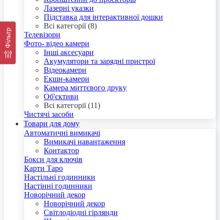
Лазерні указки
Підставка для інтерактивної дошки
Всі категорії (8)
Фільтр
Телевізори
Фото- відео камери
Інші аксесуари
Акумулятори та зарядні пристрої
Відеокамери
Екшн-камери
Камера миттєвого друку
Об'єктиви
Всі категорії (11)
Чистячі засоби
Товари для дому
Автоматичні вимикачі
Вимикачі навантаження
Контактор
Бокси для ключів
Карти Таро
Настільні годинники
Настінні годинники
Новорічний декор
Новорічний декор
Світлодіодні гірлянди