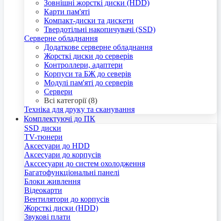
Зовнішні жорсткі диски (HDD)
Карти пам'яті
Компакт-диски та дискети
Твердотільні накопичувачі (SSD)
Серверне обладнання
Додаткове серверне обладнання
Жорсткі диски до серверів
Контроллери, адаптери
Корпуси та БЖ до северів
Модулі пам'яті до серверів
Сервери
Всі категорії (8)
Техніка для друку та сканування
Комплектуючі до ПК
SSD диски
TV-тюнери
Аксесуари до HDD
Аксесуари до корпусів
Акссесуари до систем охолодження
Багатофункціональні панелі
Блоки живлення
Відеокарти
Вентилятори до корпусів
Жорсткі диски (HDD)
Звукові плати