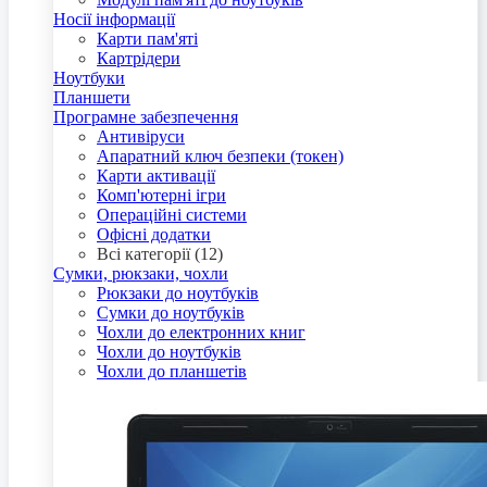
Носії інформації
Карти пам'яті
Картрідери
Ноутбуки
Планшети
Програмне забезпечення
Антивіруси
Апаратний ключ безпеки (токен)
Карти активації
Комп'ютерні ігри
Операційні системи
Офісні додатки
Всі категорії (12)
Сумки, рюкзаки, чохли
Рюкзаки до ноутбуків
Сумки до ноутбуків
Чохли до електронних книг
Чохли до ноутбуків
Чохли до планшетів