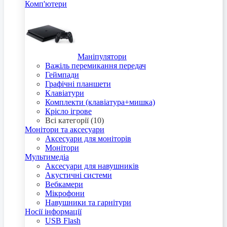
Комп'ютери
Маніпулятори
Важіль перемикання передач
Геймпади
Графічні планшети
Клавіатури
Комплекти (клавіатура+мишка)
Крісло ігрове
Всі категорії (10)
Монітори та аксесуари
Аксесуари для моніторів
Монітори
Мультимедіа
Аксесуари для навушників
Акустичні системи
Вебкамери
Мікрофони
Навушники та гарнітури
Носії інформації
USB Flash