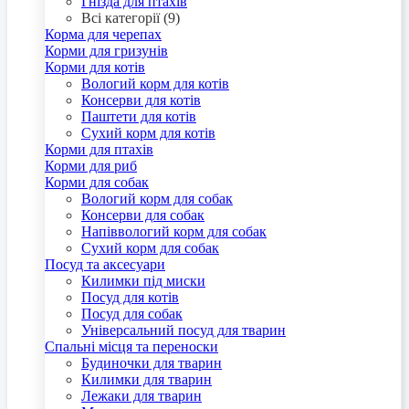
Гнізда для птахів
Всі категорії (9)
Корма для черепах
Корми для гризунів
Корми для котів
Вологий корм для котів
Консерви для котів
Паштети для котів
Сухий корм для котів
Корми для птахів
Корми для риб
Корми для собак
Вологий корм для собак
Консерви для собак
Напіввологий корм для собак
Сухий корм для собак
Посуд та аксесуари
Килимки під миски
Посуд для котів
Посуд для собак
Універсальний посуд для тварин
Спальні місця та переноски
Будиночки для тварин
Килимки для тварин
Лежаки для тварин