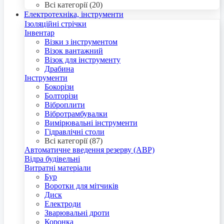
Всі категорії (20)
Електротехніка, інструменти
Ізоляційні стрічки
Інвентар
Візки з інструментом
Візок вантажний
Візок для інструменту
Драбина
Інструменти
Бокорізи
Болторізи
Віброплити
Вібротрамбувалки
Вимірювальні інструменти
Гідравлічні столи
Всі категорії (87)
Автоматичне введення резерву (АВР)
Відра будівельні
Витратні матеріали
Бур
Воротки для мітчиків
Диск
Електроди
Зварювальні дроти
Коронка