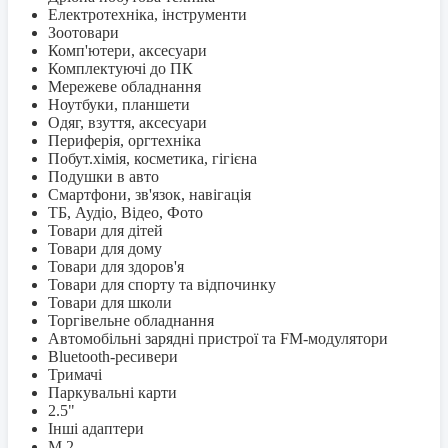
Електротехніка, інструменти
Зоотовари
Комп'ютери, аксесуари
Комплектуючі до ПК
Мережеве обладнання
Ноутбуки, планшети
Одяг, взуття, аксесуари
Периферія, оргтехніка
Побут.хімія, косметика, гігієна
Подушки в авто
Смартфони, зв'язок, навігація
ТБ, Аудіо, Відео, Фото
Товари для дітей
Товари для дому
Товари для здоров'я
Товари для спорту та відпочинку
Товари для школи
Торгівельне обладнання
Автомобільні зарядні пристрої та FM-модулятори
Bluetooth-ресивери
Тримачі
Паркувальні карти
2.5"
Інші адаптери
M.2