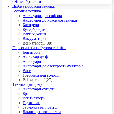
Фітнес-браслети
Дрібна побутова техніка
Кухонна техніка
Аксесуари для сифона
Аксесуари до кухонної техніки
Блендери
Бутербродниці
Ваги кухонні
Вакууматори
Всі категорії (38)
Персональна побутова техніка
Іригатори
Аксесуар до фенів
Аксесуари
Аксесуари до електростимуляторів
Ваги
Гребінеці для волосся
Всі категорії (27)
Техніка для дому
Аксесуари супутні
Бра
Вентилятори
Годинник
Зволожувачі повітря
Лампи денного світла