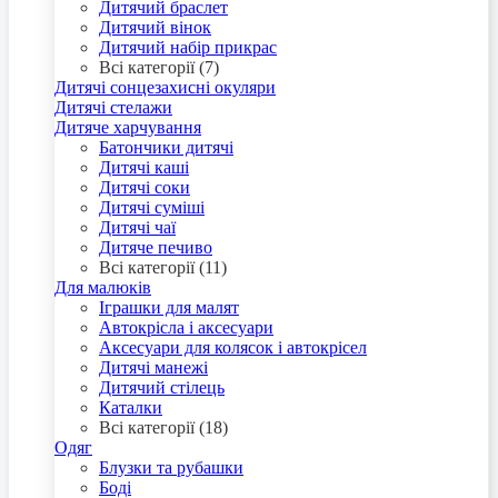
Дитячий браслет
Дитячий вінок
Дитячий набір прикрас
Всі категорії (7)
Дитячі сонцезахисні окуляри
Дитячі стелажи
Дитяче харчування
Батончики дитячі
Дитячі каші
Дитячі соки
Дитячі суміші
Дитячі чаї
Дитяче печиво
Всі категорії (11)
Для малюків
Іграшки для малят
Автокрісла і аксесуари
Аксесуари для колясок і автокрісел
Дитячі манежі
Дитячий стілець
Каталки
Всі категорії (18)
Одяг
Блузки та рубашки
Боді