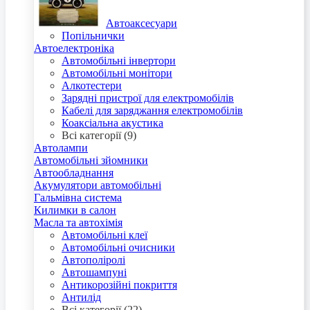
Автоаксесуари
Попільнички
Автоелектроніка
Автомобільні інвертори
Автомобільні монітори
Алкотестери
Зарядні пристрої для електромобілів
Кабелі для заряджання електромобілів
Коаксіальна акустика
Всі категорії (9)
Автолампи
Автомобільні зйомники
Автообладнання
Акумулятори автомобільні
Гальмівна система
Килимки в салон
Масла та автохімія
Автомобільні клеї
Автомобільні очисники
Автополіролі
Автошампуні
Антикорозійні покриття
Антилід
Всі категорії (22)