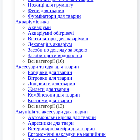
Ножиці для грумінгу
Фени для тварин
Фурмінатори для тварин
Акваріумістика
Акваріуми
Акваріумні обігрівачі
Вентилятори для акваріумів
Декорації в акваріум
Засоби по догляду за водою
Засоби проти водоростей
Всі категорії (16)
Аксесуари та одяг для тварин
Борцівки для тварин
Вітровки для тварин
Дощовики для тварин
Жилети для тварин
Комбінезони для тварин
Костюми для тварин
Всі категорії (13)
Амуніція та аксесуари для тварин
Автомобільні крісла для тварин
Адресники для твари
Ветеринарні коміри для тварин
Ергономічні накладки на нашийник
Знімні ремені