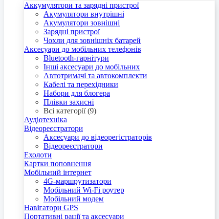
Аккумулятори та зарядні пристрої
Акумулятори внутрішні
Акумулятори зовнішні
Зарядні пристрої
Чохли для зовнішніх батарей
Аксесуари до мобільних телефонів
Bluetooth-гарнітури
Інші аксесуари до мобільних
Автотримачі та автокомплекти
Кабелі та перехідники
Набори для блогера
Плівки захисні
Всі категорії (9)
Аудіотехніка
Відеореєстратори
Аксесуари до відеорегістраторів
Відеореєстратори
Ехолоти
Картки поповнення
Мобільний інтернет
4G-маршрутизатори
Мобільний Wi-Fi роутер
Мобільний модем
Навігатори GPS
Портативні рації та аксесуари