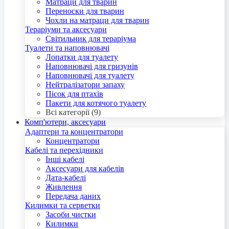
Матраци для тварин
Переноски для тварин
Чохли на матраци для тварин
Тераріуми та аксесуари
Світильник для тераріума
Туалети та наповнювачі
Лопатки для туалету
Наповнювачі для гризунів
Наповнювачі для туалету
Нейтралізатори запаху
Пісок для птахів
Пакети для котячого туалету
Всі категорії (9)
Комп'ютери, аксесуари
Адаптери та концентратори
Концентратори
Кабелі та перехідники
Інші кабелі
Аксесуари для кабелів
Дата-кабелі
Живлення
Передача даних
Килимки та серветки
Засоби чистки
Килимки