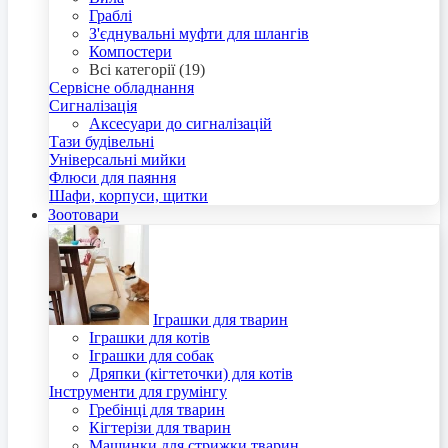
Граблі
З'єднувальні муфти для шлангів
Компостери
Всі категорії (19)
Сервісне обладнання
Сигналізація
Аксесуари до сигналізацій
Тази будівельні
Універсальні мийки
Флюси для паяння
Шафи, корпуси, щитки
Зоотовари
Іграшки для тварин
Іграшки для котів
Іграшки для собак
Дряпки (кігтеточки) для котів
Інструменти для грумінгу
Гребінці для тварин
Кігтерізи для тварин
Машинки для стрижки тварин