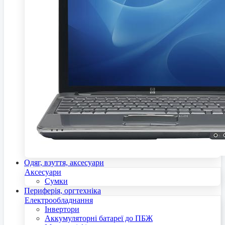
Одяг, взуття, аксесуари
Аксесуари
Сумки
Периферія, оргтехніка
Електрообладнання
Інвертори
Аккумуляторні батареї до ПБЖ