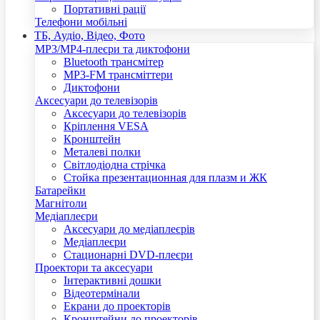
Портативні рації
Телефони мобільні
ТБ, Аудіо, Відео, Фото
MP3/MP4-плеєри та диктофони
Bluetooth трансмітер
MP3-FM трансміттери
Диктофони
Аксесуари до телевізорів
Аксесуари до телевізорів
Кріплення VESA
Кронштейн
Металеві полки
Світлодіодна стрічка
Стойка презентационная для плазм и ЖК
Батарейки
Магнітоли
Медіаплеєри
Аксесуари до медіаплеєрів
Медіаплеєри
Стационарні DVD-плеєри
Проектори та аксесуари
Інтерактивні дошки
Відеотермінали
Екрани до проекторів
Кронштейни до проекторів