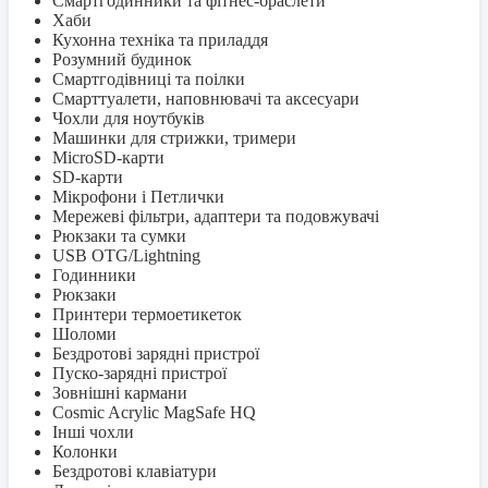
Смартгодинники та фітнес-браслети
Хаби
Кухонна техніка та приладдя
Розумний будинок
Смартгодівниці та поілки
Смарттуалети, наповнювачі та аксесуари
Чохли для ноутбуків
Машинки для стрижки, тримери
MicroSD-карти
SD-карти
Мікрофони і Петлички
Мережеві фільтри, адаптери та подовжувачі
Рюкзаки та сумки
USB OTG/Lightning
Годинники
Рюкзаки
Принтери термоетикеток
Шоломи
Бездротові зарядні пристрої
Пуско-зарядні пристрої
Зовнішні кармани
Cosmic Acrylic MagSafe HQ
Інші чохли
Колонки
Бездротові клавіатури