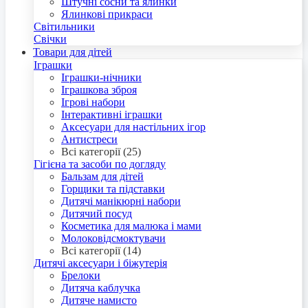
Штучні сосни та ялинки
Ялинкові прикраси
Світильники
Свічки
Товари для дітей
Іграшки
Іграшки-нічники
Іграшкова зброя
Ігрові набори
Інтерактивні іграшки
Аксесуари для настільних ігор
Антистреси
Всі категорії (25)
Гігієна та засоби по догляду
Бальзам для дітей
Горщики та підставки
Дитячі манікюрні набори
Дитячий посуд
Косметика для малюка і мами
Молоковідсмоктувачи
Всі категорії (14)
Дитячі аксесуари і біжутерія
Брелоки
Дитяча каблучка
Дитяче намисто