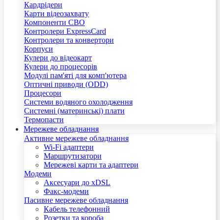
Кардрідери
Карти відеозахвату
Компоненти СВО
Контролери ExpressCard
Контролери та конвертори
Корпуси
Кулери до відеокарт
Кулери до процесорів
Модулі пам'яті для комп'ютера
Оптичні приводи (ODD)
Процесори
Системи водяного охолодження
Системні (материнські) плати
Термопасти
Мережеве обладнання
Активне мережеве обладнання
Wi-Fi адаптери
Маршрутизатори
Мережеві карти та адаптери
Модеми
Аксесуари до xDSL
Факс-модеми
Пасивне мережеве обладнання
Кабель телефонний
Розетки та короба