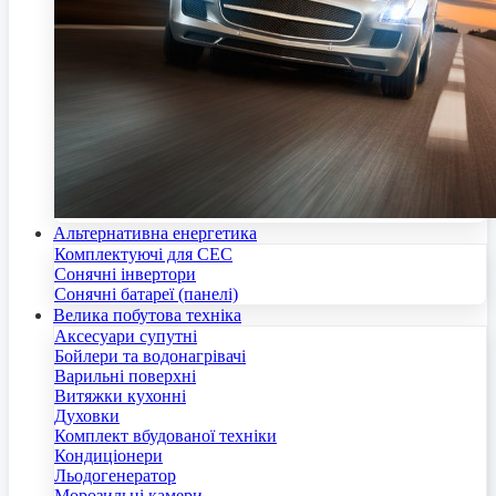
Альтернативна енергетика
Комплектуючі для СЕС
Сонячні інвертори
Сонячні батареї (панелі)
Велика побутова техніка
Аксесуари супутні
Бойлери та водонагрівачі
Варильні поверхні
Витяжки кухонні
Духовки
Комплект вбудованої техніки
Кондиціонери
Льодогенератор
Морозильні камери