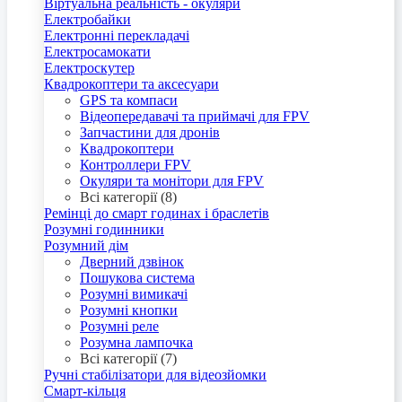
Віртуальна реальність - окуляри
Електробайки
Електронні перекладачі
Електросамокати
Електроскутер
Квадрокоптери та аксесуари
GPS та компаси
Відеопередавачі та приймачі для FPV
Запчастини для дронів
Квадрокоптери
Контроллери FPV
Окуляри та монітори для FPV
Всі категорії (8)
Ремінці до смарт годинах і браслетів
Розумні годинники
Розумний дім
Дверний дзвінок
Пошукова система
Розумні вимикачі
Розумні кнопки
Розумні реле
Розумна лампочка
Всі категорії (7)
Ручні стабілізатори для відеозйомки
Смарт-кільця