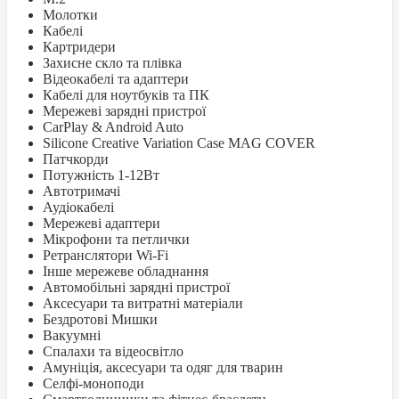
Молотки
Кабелі
Картридери
Захисне скло та плівка
Відеокабелі та адаптери
Кабелі для ноутбуків та ПК
Мережеві зарядні пристрої
CarPlay & Android Auto
Silicone Creative Variation Case MAG COVER
Патчкорди
Потужність 1-12Вт
Автотримачі
Аудіокабелі
Мережеві адаптери
Мікрофони та петлички
Ретранслятори Wi-Fi
Інше мережеве обладнання
Автомобільні зарядні пристрої
Аксесуари та витратні матеріали
Бездротові Мишки
Вакуумні
Спалахи та відеосвітло
Амуніція, аксесуари та одяг для тварин
Селфi-моноподи