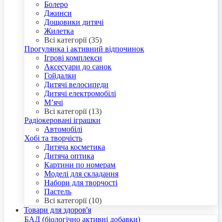
Болеро
Джинси
Дощовики дитячі
Жилетка
Всі категорії (35)
Прогулянка і активний відпочинок
Ігрові комплекси
Аксесуари до санок
Гойдалки
Дитячі велосипеди
Дитячі електромобілі
М’ячі
Всі категорії (13)
Радіокеровані іграшки
Автомобілі
Хобі та творчість
Дитяча косметика
Дитяча оптика
Картини по номерам
Моделі для складання
Набори для творчості
Пастель
Всі категорії (10)
Товари для здоров'я
БАД (біологічно активні добавки)