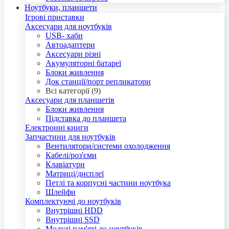
Ноутбуки, планшети
Ігрові приставки
Аксесуари для ноутбуків
USB- хаби
Автоадаптери
Аксесуари різні
Акумуляторні батареї
Блоки живлення
Док станції/порт репликатори
Всі категорії (9)
Аксесуари для планшетів
Блоки живлення
Підставка до планшета
Електронні книги
Запчастини для ноутбуків
Вентилятори/системи охолодження
Кабелі/роз'єми
Клавіатури
Матриці/дисплеї
Петлі та корпусні частини ноутбука
Шлейфи
Комплектуючі до ноутбуків
Внутрішні HDD
Внутрішні SSD
Модулі пам'яті до ноутбуків