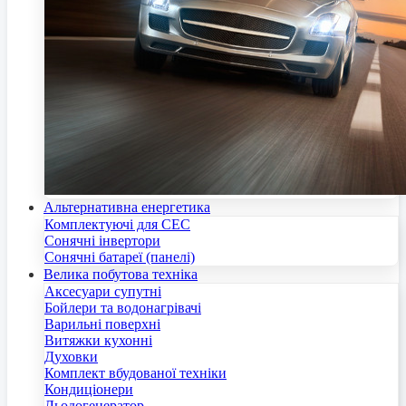
Альтернативна енергетика
Комплектуючі для СЕС
Сонячні інвертори
Сонячні батареї (панелі)
Велика побутова техніка
Аксесуари супутні
Бойлери та водонагрівачі
Варильні поверхні
Витяжки кухонні
Духовки
Комплект вбудованої техніки
Кондиціонери
Льодогенератор