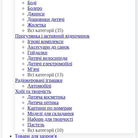
Боді
Болеро
Джинси
Дощовики дитячі
Жилетка
Всі категорії (35)
Прогулянка і активний відпочинок
Ігрові комплекси
Аксесуари до санок
Гойдалки
Дитячі велосипеди
Дитячі електромобілі
М’ячі
Всі категорії (13)
Радіокеровані іграшки
Автомобілі
Хобі та творчість
Дитяча косметика
Дитяча оптика
Картини по номерам
Моделі для складання
Набори для творчості
Пастель
Всі категорії (10)
Товари для здоров'я