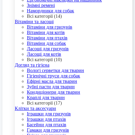
Знімні ремені
Намордники для собак
Всі категорії (14)
Вітаміни та ласощі
Вітаміни для гризунів
Вітаміни для котів
Вітаміни для птахів
Вітаміни для собак
Ласощі для гризунів
Ласощі для котів
Всі категорії (10)
Догляд та гігієна
Вологі серветки для тварин
Гігіенічні труси для собак
Ефірні масла для тварин
Зубні пасти для тварин
Кондиціонери для тварин
Краплі для тварин
Всі категорії (17)
Клітки та аксесуари
Іграшки для гризунів
Іграшки для птахів
Басейни для птахів
Гамаки для гризунів