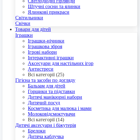
Світлодіодні гірлянди
Штучні сосни та ялинки
Ялинкові прикраси
Світильники
Свічки
Товари для дітей
Іграшки
Іграшки-нічники
Іграшкова зброя
Ігрові набори
Інтерактивні іграшки
Аксесуари для настільних ігор
Антистреси
Всі категорії (25)
Гігієна та засоби по догляду
Бальзам для дітей
Горщики та підставки
Дитячі манікюрні набори
Дитячий посуд
Косметика для малюка і мами
Молоковідсмоктувачи
Всі категорії (14)
Дитячі аксесуари і біжутерія
Брелоки
Дитяча каблучка