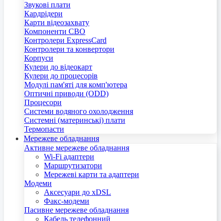
Звукові плати
Кардрідери
Карти відеозахвату
Компоненти СВО
Контролери ExpressCard
Контролери та конвертори
Корпуси
Кулери до відеокарт
Кулери до процесорів
Модулі пам'яті для комп'ютера
Оптичні приводи (ODD)
Процесори
Системи водяного охолодження
Системні (материнські) плати
Термопасти
Мережеве обладнання
Активне мережеве обладнання
Wi-Fi адаптери
Маршрутизатори
Мережеві карти та адаптери
Модеми
Аксесуари до xDSL
Факс-модеми
Пасивне мережеве обладнання
Кабель телефонний