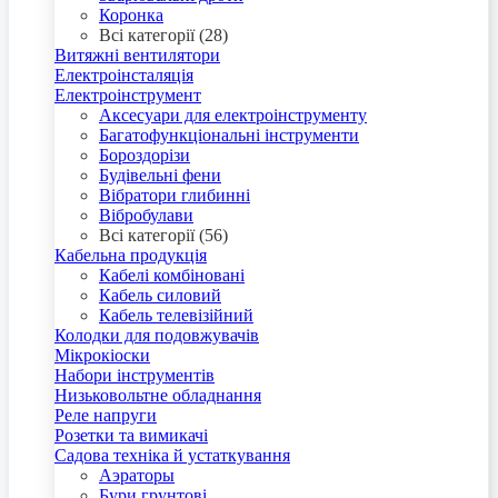
Коронка
Всі категорії (28)
Витяжні вентилятори
Електроінсталяція
Електроінструмент
Аксесуари для електроінструменту
Багатофункціональні інструменти
Бороздорізи
Будівельні фени
Вібратори глибинні
Вібробулави
Всі категорії (56)
Кабельна продукція
Кабелі комбіновані
Кабель силовий
Кабель телевізійний
Колодки для подовжувачів
Мікрокіоски
Набори інструментів
Низьковольтне обладнання
Реле напруги
Розетки та вимикачі
Садова техніка й устаткування
Аэраторы
Бури грунтові