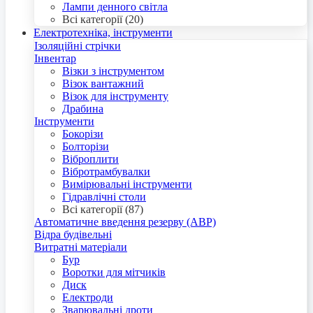
Лампи денного світла
Всі категорії (20)
Електротехніка, інструменти
Ізоляційні стрічки
Інвентар
Візки з інструментом
Візок вантажний
Візок для інструменту
Драбина
Інструменти
Бокорізи
Болторізи
Віброплити
Вібротрамбувалки
Вимірювальні інструменти
Гідравлічні столи
Всі категорії (87)
Автоматичне введення резерву (АВР)
Відра будівельні
Витратні матеріали
Бур
Воротки для мітчиків
Диск
Електроди
Зварювальні дроти