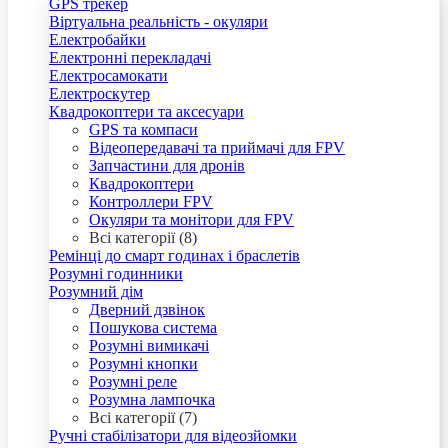
GPS трекер
Віртуальна реальність - окуляри
Електробайки
Електронні перекладачі
Електросамокати
Електроскутер
Квадрокоптери та аксесуари
GPS та компаси
Відеопередавачі та приймачі для FPV
Запчастини для дронів
Квадрокоптери
Контроллери FPV
Окуляри та монітори для FPV
Всі категорії (8)
Ремінці до смарт годинах і браслетів
Розумні годинники
Розумний дім
Дверний дзвінок
Пошукова система
Розумні вимикачі
Розумні кнопки
Розумні реле
Розумна лампочка
Всі категорії (7)
Ручні стабілізатори для відеозйомки