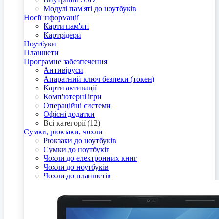
Модулі пам'яті до ноутбуків
Носії інформації
Карти пам'яті
Картрідери
Ноутбуки
Планшети
Програмне забезпечення
Антивіруси
Апаратний ключ безпеки (токен)
Карти активації
Комп'ютерні ігри
Операційні системи
Офісні додатки
Всі категорії (12)
Сумки, рюкзаки, чохли
Рюкзаки до ноутбуків
Сумки до ноутбуків
Чохли до електронних книг
Чохли до ноутбуків
Чохли до планшетів