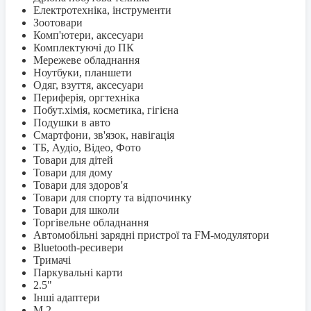
Електротехніка, інструменти
Зоотовари
Комп'ютери, аксесуари
Комплектуючі до ПК
Мережеве обладнання
Ноутбуки, планшети
Одяг, взуття, аксесуари
Периферія, оргтехніка
Побут.хімія, косметика, гігієна
Подушки в авто
Смартфони, зв'язок, навігація
ТБ, Аудіо, Відео, Фото
Товари для дітей
Товари для дому
Товари для здоров'я
Товари для спорту та відпочинку
Товари для школи
Торгівельне обладнання
Автомобільні зарядні пристрої та FM-модулятори
Bluetooth-ресивери
Тримачі
Паркувальні карти
2.5"
Інші адаптери
M.2