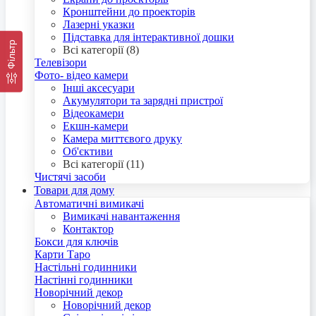
Кронштейни до проекторів
Лазерні указки
Підставка для інтерактивної дошки
Фільтр
Всі категорії (8)
Телевізори
Фото- відео камери
Інші аксесуари
Акумулятори та зарядні пристрої
Відеокамери
Екшн-камери
Камера миттєвого друку
Об'єктиви
Всі категорії (11)
Чистячі засоби
Товари для дому
Автоматичні вимикачі
Вимикачі навантаження
Контактор
Бокси для ключів
Карти Таро
Настільні годинники
Настінні годинники
Новорічний декор
Новорічний декор