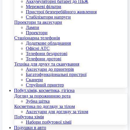
Аккумуляторні батареї до ПБЖ
Мережеві фільтри
Пристрої безперебійного живлення
Стабілізатори напруги
Проектори та аксесуари
Лампи
Проектори
Стаціонарна телефонія
Додаткове обладнання
Офісні АТС
Телефони бездротові
Телефони дротові
Техніка для друку та сканування
Аксесуари до принтерів
Багатофункціональні пристрої
Сканери
Струйний принтер
Побут.хімія, косметика, гігієна
Догляд за порожниною рота
Зубна щітка
Косметика по догляду за тілом
Аксесуари для догляду за тілом
Побутова хімія
Набори побутової хімії
Подушки в авто