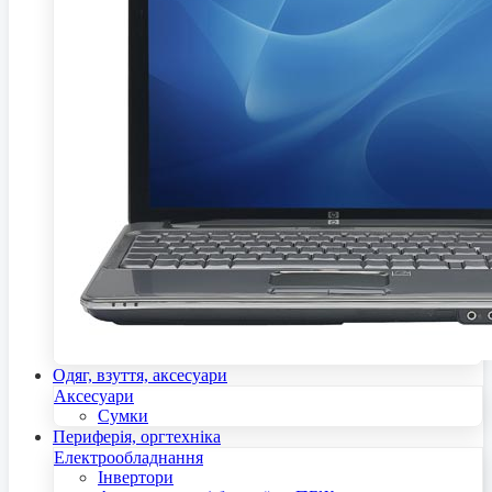
Одяг, взуття, аксесуари
Аксесуари
Сумки
Периферія, оргтехніка
Електрообладнання
Інвертори