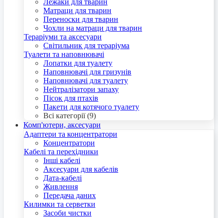
Лежаки для тварин
Матраци для тварин
Переноски для тварин
Чохли на матраци для тварин
Тераріуми та аксесуари
Світильник для тераріума
Туалети та наповнювачі
Лопатки для туалету
Наповнювачі для гризунів
Наповнювачі для туалету
Нейтралізатори запаху
Пісок для птахів
Пакети для котячого туалету
Всі категорії (9)
Комп'ютери, аксесуари
Адаптери та концентратори
Концентратори
Кабелі та перехідники
Інші кабелі
Аксесуари для кабелів
Дата-кабелі
Живлення
Передача даних
Килимки та серветки
Засоби чистки