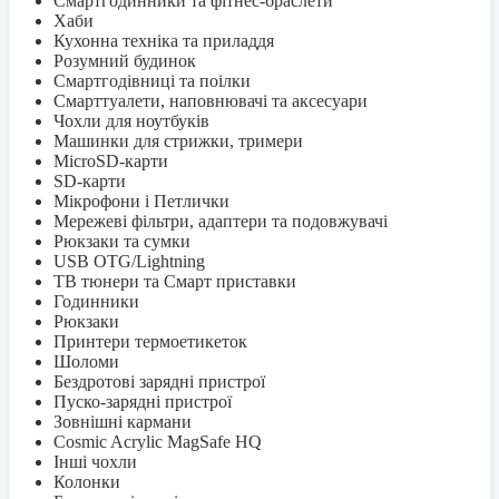
Смартгодинники та фітнес-браслети
Хаби
Кухонна техніка та приладдя
Розумний будинок
Смартгодівниці та поілки
Смарттуалети, наповнювачі та аксесуари
Чохли для ноутбуків
Машинки для стрижки, тримери
MicroSD-карти
SD-карти
Мікрофони і Петлички
Мережеві фільтри, адаптери та подовжувачі
Рюкзаки та сумки
USB OTG/Lightning
ТВ тюнери та Смарт приставки
Годинники
Рюкзаки
Принтери термоетикеток
Шоломи
Бездротові зарядні пристрої
Пуско-зарядні пристрої
Зовнішні кармани
Cosmic Acrylic MagSafe HQ
Інші чохли
Колонки