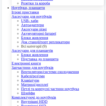
Розетки та короба
Ноутбуки, планшети
Ігрові приставки
Аксесуари для ноутбуків
USB- хаби
Автоадаптери
Аксесуари різні
Акумуляторні батареї
Блоки живлення
Док станції/порт репликатори
Всі категорії (9)
Аксесуари для планшетів
Блоки живлення
Підставка до планшета
Електронні книги
Запчастини для ноутбуків
Вентилятори/системи охолодження
Кабелі/роз'єми
Клавіатури
Матриці/дисплеї
Петлі та корпусні частини ноутбука
Шлейфи
Комплектуючі до ноутбуків
Внутрішні HDD
Внутрішні SSD