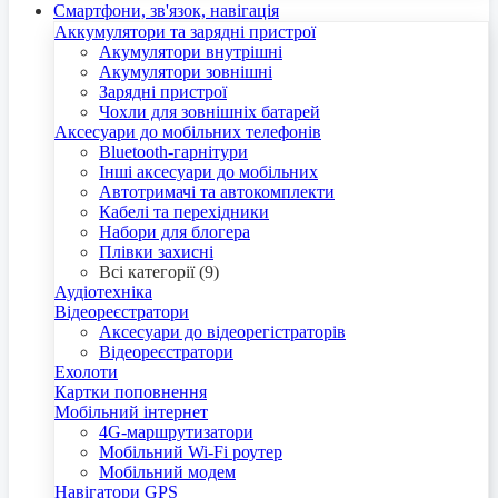
Смартфони, зв'язок, навігація
Аккумулятори та зарядні пристрої
Акумулятори внутрішні
Акумулятори зовнішні
Зарядні пристрої
Чохли для зовнішніх батарей
Аксесуари до мобільних телефонів
Bluetooth-гарнітури
Інші аксесуари до мобільних
Автотримачі та автокомплекти
Кабелі та перехідники
Набори для блогера
Плівки захисні
Всі категорії (9)
Аудіотехніка
Відеореєстратори
Аксесуари до відеорегістраторів
Відеореєстратори
Ехолоти
Картки поповнення
Мобільний інтернет
4G-маршрутизатори
Мобільний Wi-Fi роутер
Мобільний модем
Навігатори GPS