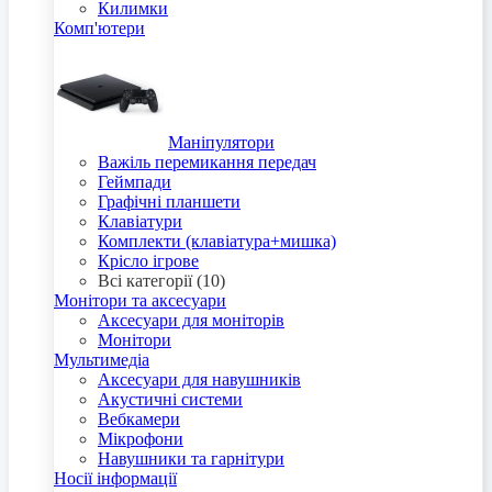
Килимки
Комп'ютери
Маніпулятори
Важіль перемикання передач
Геймпади
Графічні планшети
Клавіатури
Комплекти (клавіатура+мишка)
Крісло ігрове
Всі категорії (10)
Монітори та аксесуари
Аксесуари для моніторів
Монітори
Мультимедіа
Аксесуари для навушників
Акустичні системи
Вебкамери
Мікрофони
Навушники та гарнітури
Носії інформації