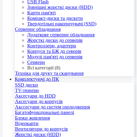
USB Flash
Зовнішні жорсткі диски (HDD)
Карти пам'яті
Компакт-диски та дискети
Твердотільні накопичувачі (SSD)
Серверне обладнання
Додаткове серверне обладнання
Жорсткі диски до серверів
Контроллери, адаптери
Корпуси та БЖ до северів
Модулі пам'яті до серверів
Сервери
Всі категорії (8)
Техніка для друку та сканування
Комплектуючі до ПК
SSD диски
TV-тюнери
Аксесуари до HDD
Аксесуари до корпусів
Акссесуари до систем охолодження
Багатофункціональні панелі
Блоки живлення
Відеокарти
Вентилятори до корпусів
Жорсткі диски (HDD)