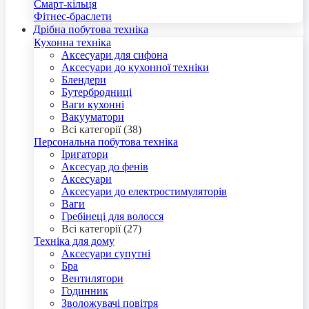
Смарт-кільця
Фітнес-браслети
Дрібна побутова техніка
Кухонна техніка
Аксесуари для сифона
Аксесуари до кухонної техніки
Блендери
Бутербродниці
Ваги кухонні
Вакууматори
Всі категорії (38)
Персональна побутова техніка
Іригатори
Аксесуар до фенів
Аксесуари
Аксесуари до електростимуляторів
Ваги
Гребінеці для волосся
Всі категорії (27)
Техніка для дому
Аксесуари супутні
Бра
Вентилятори
Годинник
Зволожувачі повітря