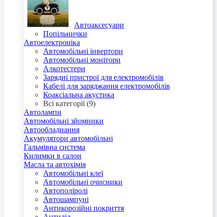
Автоаксесуари
Попільнички
Автоелектроніка
Автомобільні інвертори
Автомобільні монітори
Алкотестери
Зарядні пристрої для електромобілів
Кабелі для заряджання електромобілів
Коаксіальна акустика
Всі категорії (9)
Автолампи
Автомобільні зйомники
Автообладнання
Акумулятори автомобільні
Гальмівна система
Килимки в салон
Масла та автохімія
Автомобільні клеї
Автомобільні очисники
Автополіролі
Автошампуні
Антикорозійні покриття
Антилід