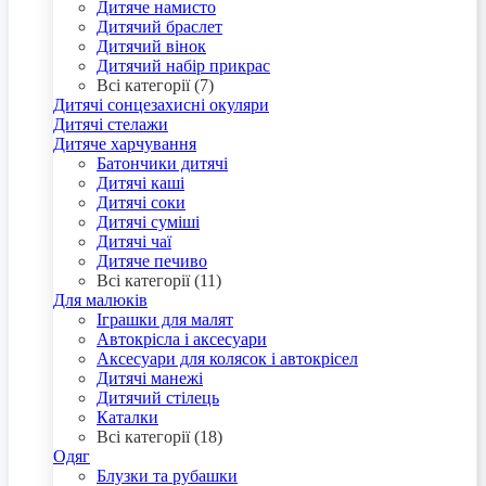
Дитяче намисто
Дитячий браслет
Дитячий вінок
Дитячий набір прикрас
Всі категорії (7)
Дитячі сонцезахисні окуляри
Дитячі стелажи
Дитяче харчування
Батончики дитячі
Дитячі каші
Дитячі соки
Дитячі суміші
Дитячі чаї
Дитяче печиво
Всі категорії (11)
Для малюків
Іграшки для малят
Автокрісла і аксесуари
Аксесуари для колясок і автокрісел
Дитячі манежі
Дитячий стілець
Каталки
Всі категорії (18)
Одяг
Блузки та рубашки