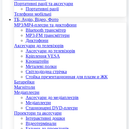
Портативні рації та аксесуари
Портативні рації
Телефони мобільні
ТБ, Аудіо, Відео, Фото
MP3/MP4-плеєри та диктофони
Bluetooth трансмітер
MP3-FM трансміттери
Диктофони
Аксесуари до телевізорів
Аксесуари до телевізорів
Кріплення VESA
Кронштейн
Металеві полки
Світлодіодна стрічка
Стойка презентационная для плазм и ЖК
Батарейки
Магнітоли
Медіаплеєри
Аксесуари до медіаплеєрів
Медіаплеєри
Стационарні DVD-плеєри
Проектори та аксесуари
Інтерактивні дошки
Відеотермінали
Екрани до проекторів