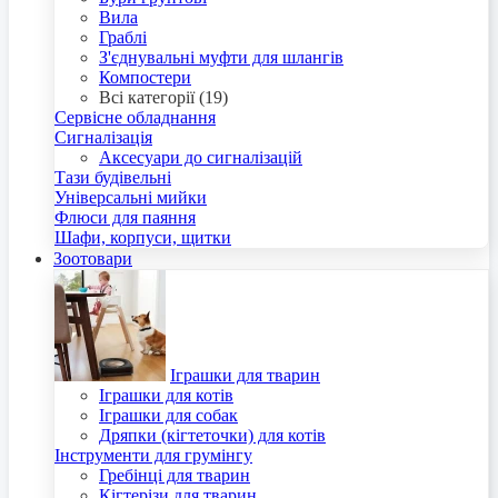
Вила
Граблі
З'єднувальні муфти для шлангів
Компостери
Всі категорії (19)
Сервісне обладнання
Сигналізація
Аксесуари до сигналізацій
Тази будівельні
Універсальні мийки
Флюси для паяння
Шафи, корпуси, щитки
Зоотовари
Іграшки для тварин
Іграшки для котів
Іграшки для собак
Дряпки (кігтеточки) для котів
Інструменти для грумінгу
Гребінці для тварин
Кігтерізи для тварин