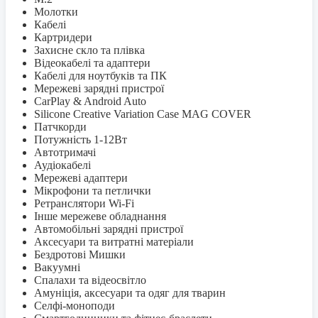
Молотки
Кабелі
Картридери
Захисне скло та плівка
Відеокабелі та адаптери
Кабелі для ноутбуків та ПК
Мережеві зарядні пристрої
CarPlay & Android Auto
Silicone Creative Variation Case MAG COVER
Патчкорди
Потужність 1-12Вт
Автотримачі
Аудіокабелі
Мережеві адаптери
Мікрофони та петлички
Ретранслятори Wi-Fi
Інше мережеве обладнання
Автомобільні зарядні пристрої
Аксесуари та витратні матеріали
Бездротові Мишки
Вакуумні
Спалахи та відеосвітло
Амуніція, аксесуари та одяг для тварин
Селфi-моноподи