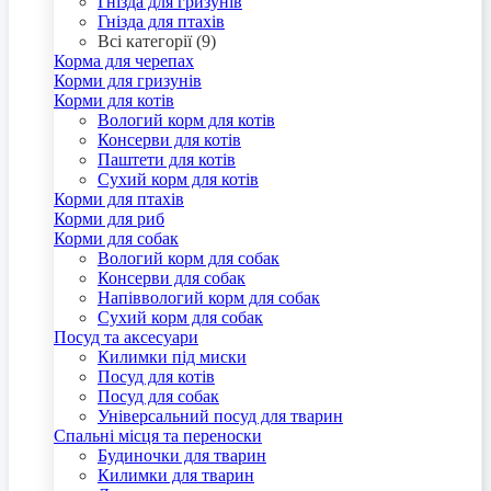
Гнізда для гризунів
Гнізда для птахів
Всі категорії (9)
Корма для черепах
Корми для гризунів
Корми для котів
Вологий корм для котів
Консерви для котів
Паштети для котів
Сухий корм для котів
Корми для птахів
Корми для риб
Корми для собак
Вологий корм для собак
Консерви для собак
Напіввологий корм для собак
Сухий корм для собак
Посуд та аксесуари
Килимки під миски
Посуд для котів
Посуд для собак
Універсальний посуд для тварин
Спальні місця та переноски
Будиночки для тварин
Килимки для тварин