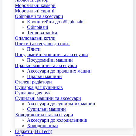
Морозильні камери
Морозильні скрині
Обігрівачі та аксесуари
Кронштейни до обігрівачів
Обігрівачі
Теплова завіса
Опалювальні котли
Плити і аксесуари до плит
Плити
Посудомийні машини та аксесуари
Посудомийні машини
Пральні машини та аксесуари
Аксесуари до пральних машин
Пральні машини
Сталеві радіатори
Сушарка для рушників
Сушарки для рук
Сушильні машини та аксесуари
Аксесуари до сушильних машин
Сушильні машини
Холодильники та аксесуари
Аксесуари до холодильників
Холодильники
Гаджети (Hi-Tech)