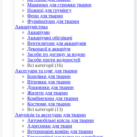
Машинки для стрижки тварин
Ножиці для грумінгу
Фени для тварин
Фурмінатори для тварин
Акваріумістика
Акваріуми
Акваріумні обігрівачі
Вентилятори для акваріумів
Декорації в акваріум
Засоби по догляду за водою
Засоби проти водоростей
Всі категорії (16)
Аксесуари та одяг для тварин
Борцівки для тварин
Вітровки для тварин
Дощовики для тварин
Жилети для тварин
Комбінезони для тварин
Костюми для тварин
Всі категорії (13)
Амуніція та аксесуари для тварин
Автомобільні крісла для тварин
Адресники для твари
Ветеринарні коміри для тварин
Ергономічні накладки на нашийник