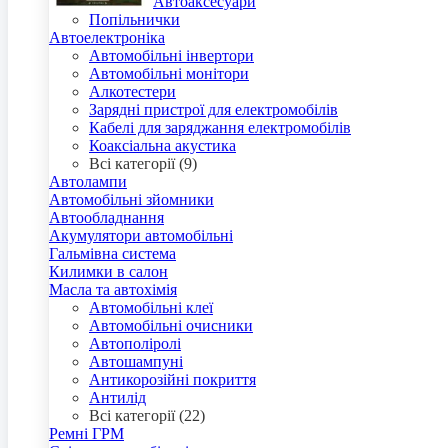
Автоаксесуари
Попільнички
Автоелектроніка
Автомобільні інвертори
Автомобільні монітори
Алкотестери
Зарядні пристрої для електромобілів
Кабелі для заряджання електромобілів
Коаксіальна акустика
Всі категорії (9)
Автолампи
Автомобільні зйомники
Автообладнання
Акумулятори автомобільні
Гальмівна система
Килимки в салон
Масла та автохімія
Автомобільні клеї
Автомобільні очисники
Автополіролі
Автошампуні
Антикорозійні покриття
Антилід
Всі категорії (22)
Ремні ГРМ