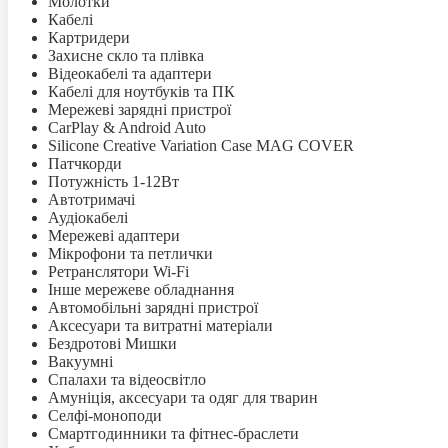
Молотки
Кабелі
Картридери
Захисне скло та плівка
Відеокабелі та адаптери
Кабелі для ноутбуків та ПК
Мережеві зарядні пристрої
CarPlay & Android Auto
Silicone Creative Variation Case MAG COVER
Патчкорди
Потужність 1-12Вт
Автотримачі
Аудіокабелі
Мережеві адаптери
Мікрофони та петлички
Ретранслятори Wi-Fi
Інше мережеве обладнання
Автомобільні зарядні пристрої
Аксесуари та витратні матеріали
Бездротові Мишки
Вакуумні
Спалахи та відеосвітло
Амуніція, аксесуари та одяг для тварин
Селфi-моноподи
Смартгодинники та фітнес-браслети