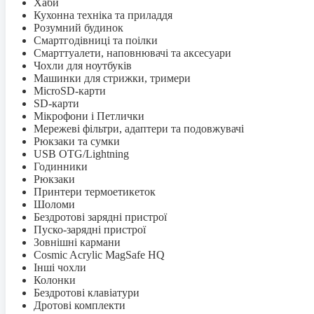
Хаби
Кухонна техніка та приладдя
Розумний будинок
Смартгодівниці та поілки
Смарттуалети, наповнювачі та аксесуари
Чохли для ноутбуків
Машинки для стрижки, тримери
MicroSD-карти
SD-карти
Мікрофони і Петлички
Мережеві фільтри, адаптери та подовжувачі
Рюкзаки та сумки
USB OTG/Lightning
Годинники
Рюкзаки
Принтери термоетикеток
Шоломи
Бездротові зарядні пристрої
Пуско-зарядні пристрої
Зовнішні кармани
Cosmic Acrylic MagSafe HQ
Інші чохли
Колонки
Бездротові клавіатури
Дротові комплекти