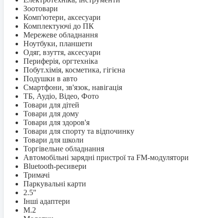
Зоотовари
Комп'ютери, аксесуари
Комплектуючі до ПК
Мережеве обладнання
Ноутбуки, планшети
Одяг, взуття, аксесуари
Периферія, оргтехніка
Побут.хімія, косметика, гігієна
Подушки в авто
Смартфони, зв'язок, навігація
ТБ, Аудіо, Відео, Фото
Товари для дітей
Товари для дому
Товари для здоров'я
Товари для спорту та відпочинку
Товари для школи
Торгівельне обладнання
Автомобільні зарядні пристрої та FM-модулятори
Bluetooth-ресивери
Тримачі
Паркувальні карти
2.5"
Інші адаптери
M.2