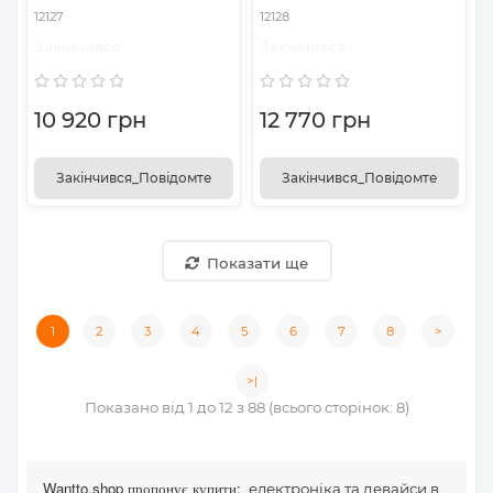
12127
12128
Закінчився
Закінчився
10 920 грн
12 770 грн
Закінчився_Повідомте
Закінчився_Повідомте
Показати ще
1
2
3
4
5
6
7
8
>
>|
Показано від 1 до 12 з 88 (всього сторінок: 8)
Wantto.shop пропонує купити:
електроніка та девайси в