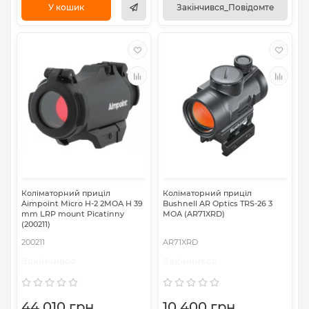
У кошик
Закінчився_Повідомте
Коліматорний приціл
Коліматорний приціл
Aimpoint Micro H-2 2МОА H 39
Bushnell AR Optics TRS-26 3
mm LRP mount Picatinny
МОА (AR71XRD)
(200211)
200211
AR71XRD
Закінчився
Закінчився
44 010 грн
10 400 грн