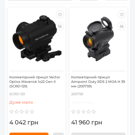
Коліматорний приціл Vector
Коліматорний приціл
Optics Maverick 1x22 Gen II
Aimpoint Duty RDS 2 MOA H 39
(SCRD-12II)
мм (200759)
SCRD-12II
200759
Дуже мало
Закінчився
4 042 грн
41 960 грн