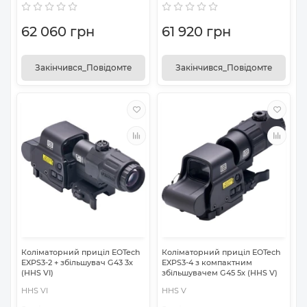
62 060 грн
61 920 грн
Закінчився_Повідомте
Закінчився_Повідомте
Коліматорний приціл EOTech
Коліматорний приціл EOTech
EXPS3-2 + збільшувач G43 3х
EXPS3-4 з компактним
(HHS VI)
збільшувачем G45 5х (HHS V)
HHS VI
HHS V