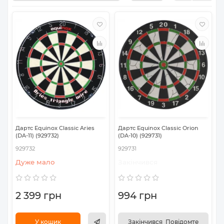
Дартс Equinox Classic Aries
Дартс Equinox Classic Orion
(DA-11) (929732)
(DA-10) (929731)
929732
929731
Дуже мало
Закінчився
2 399 грн
994 грн
У кошик
Закінчився_Повідомте