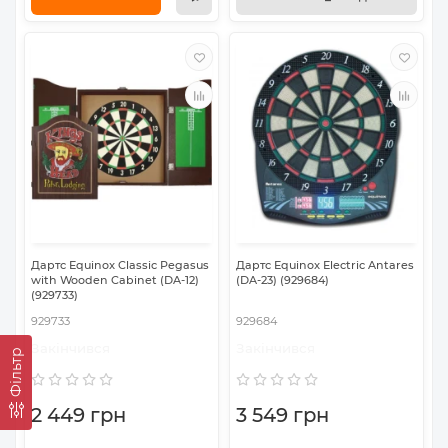
Дартс Equinox Classic Pegasus
Дартс Equinox Electric Antares
with Wooden Cabinet (DA-12)
(DA-23) (929684)
(929733)
929733
929684
Закінчився
Закінчився
Фільтр
2 449 грн
3 549 грн