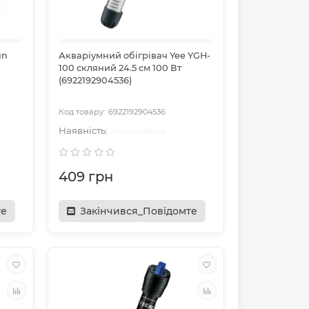
un
Акваріумний обігрівач Yee YGH-
100 скляний 24.5 см 100 Вт
(6922192904536)
6922192904536
Закінчився
409 грн
те
Закінчився_Повідомте