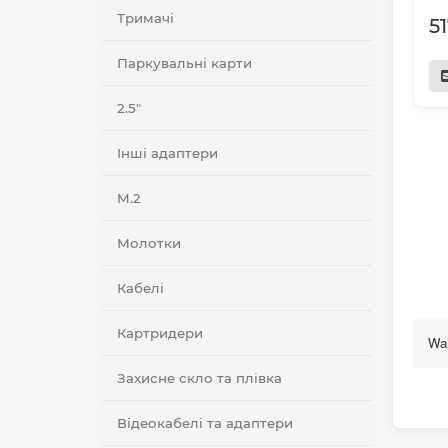
Тримачі
5
Паркувальні карти
2.5"
Інші адаптери
M.2
Молотки
Кабелі
Картридери
Wan
Захисне скло та плівка
Відеокабелі та адаптери