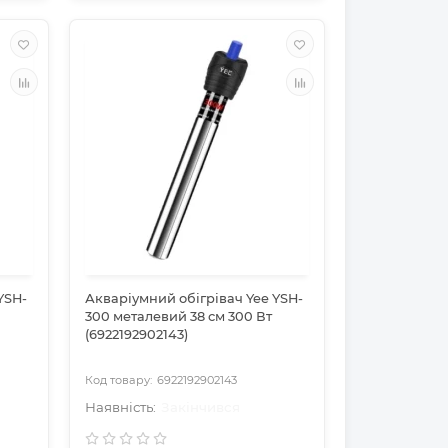
YSH-
Акваріумний обігрівач Yee YSH-
300 металевий 38 см 300 Вт
(6922192902143)
6922192902143
Закінчився