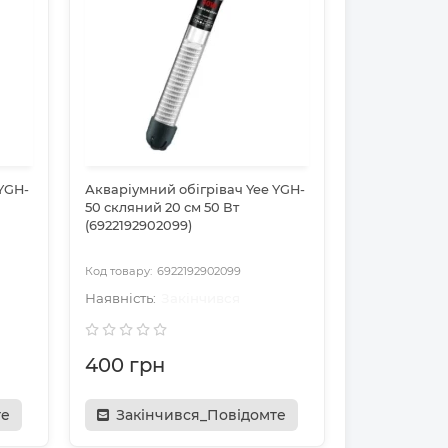
YGH-
Акваріумний обігрівач Yee YGH-
50 скляний 20 см 50 Вт
(6922192902099)
6922192902099
Закінчився
400 грн
те
Закінчився_Повідомте