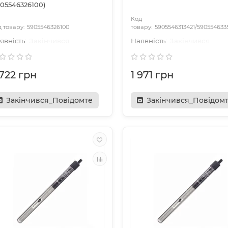
905546326100)
5905546326100
5905546313421/590554633
Закінчився
Закінчився
 722 грн
1 971 грн
Закінчився_Повідомте
Закінчився_Повідом