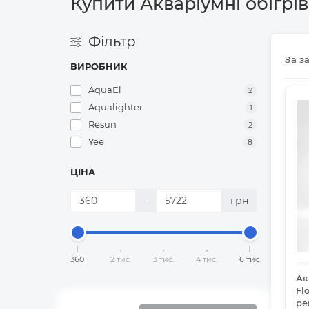
Купити Акваріумні обігрі
Фільтр
За з
ВИРОБНИК
AquaEl
2
Aqualighter
1
Resun
2
Yee
8
ЦІНА
-
грн
360
2 тис.
3 тис.
4 тис.
6 тис.
Ак
Fl
ре