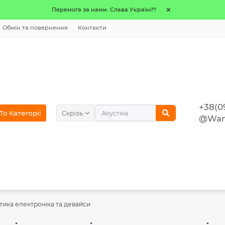
Перемога за нами. Слава Україні!!!
Обмін та повернення
Контакти
+38(0
o Категорії
Скрізь
@Wan
тика електроніка та девайси