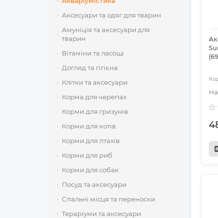
Акваріумістика
Аксесуари та одяг для тварин
Амуніція та аксесуари для
тварин
Ак
Su
Вітаміни та ласощі
(6
Догляд та гігієна
Клітки та аксесуари
Корма для черепах
Корми для гризунів
4
Корми для котів
Корми для птахів
Корми для риб
Корми для собак
Посуд та аксесуари
Спальні місця та переноски
Тераріуми та аксесуари