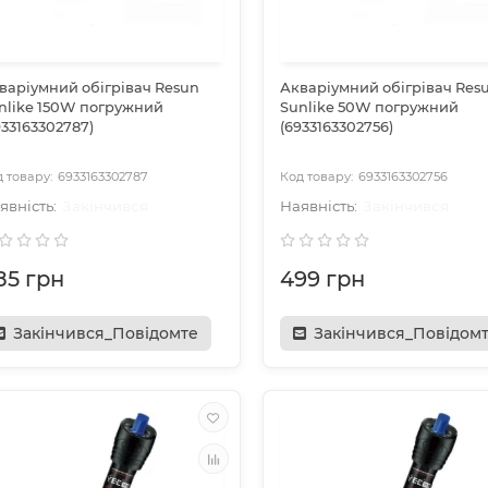
варіумний обігрівач Resun
Акваріумний обігрівач Res
nlike 150W погружний
Sunlike 50W погружний
933163302787)
(6933163302756)
6933163302787
6933163302756
Закінчився
Закінчився
85 грн
499 грн
Закінчився_Повідомте
Закінчився_Повідом