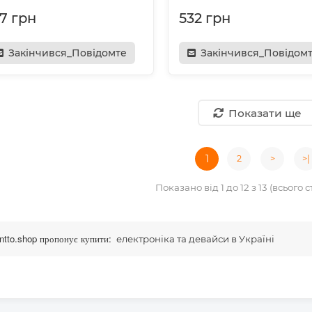
17 грн
532 грн
Закінчився_Повідомте
Закінчився_Повідом
Показати ще
1
2
>
>|
Показано від 1 до 12 з 13 (всього с
tto.shop пропонує купити:
електроніка та девайси в Україні