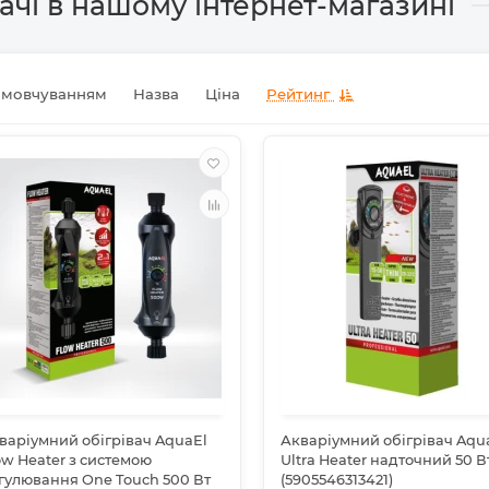
вачі в нашому інтернет-магазині
амовчуванням
Назва
Ціна
Рейтинг
варіумний обігрівач AquaEl
Акваріумний обігрівач Aqu
ow Heater з системою
Ultra Heater надточний 50 В
гулювання One Touch 500 Вт
(5905546313421)