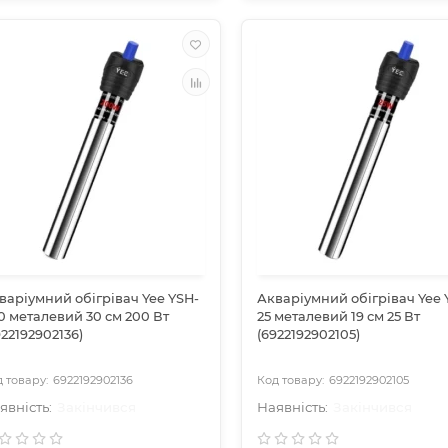
варіумний обігрівач Yee YSH-
Акваріумний обігрівач Yee 
0 металевий 30 см 200 Вт
25 металевий 19 см 25 Вт
922192902136)
(6922192902105)
6922192902136
6922192902105
Закінчився
Закінчився