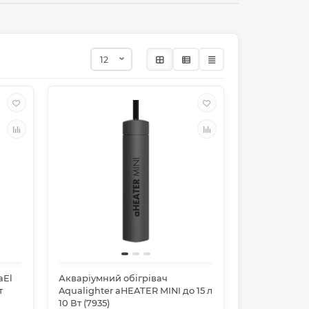
aEl
Акваріумний обігрівач
т
Aqualighter aHEATER MINI до 15 л
10 Вт (7935)