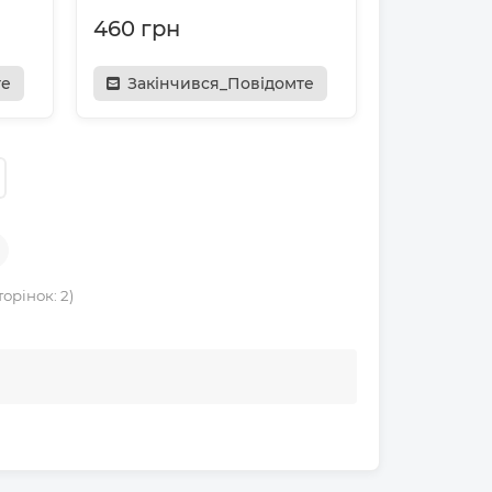
460 грн
те
Закінчився_Повідомте
торінок: 2)