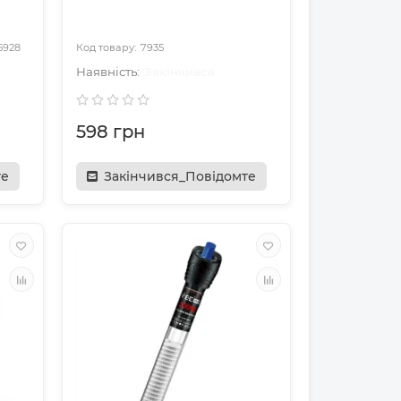
5928
7935
Закінчився
598 грн
те
Закінчився_Повідомте