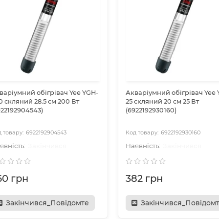
варіумний обігрівач Yee YGH-
Акваріумний обігрівач Yee 
0 скляний 28.5 см 200 Вт
25 скляний 20 см 25 Вт
922192904543)
(6922192930160)
6922192904543
6922192930160
Закінчився
Закінчився
60 грн
382 грн
Закінчився_Повідомте
Закінчився_Повідом