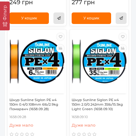
249 грн
277 грн
Фільтр
У кошик
У кошик
Шнур Sunline Siglon PE н4
Шнур Sunline Siglon PE н4
150m 0.4/0.108mm 6lb/2.9kg
150m 2.0/0.242mm 35lb/15.5kg
Помаранч (1658.09.28)
Light Green (1658.09.10)
1658.09.28
1658.09.10
Дуже мало
Дуже мало