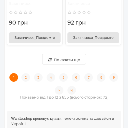
Закінчився
Закінчився
90 грн
92 грн
Закінчився_Повідомте
Закінчився_Повідомте
Показати ще
1
2
3
4
5
6
7
8
9
>
>|
Показано від 1 до 12 з 855 (всього сторінок: 72)
Wantto.shop пропонує купити:
електроніка та девайси в
Україні