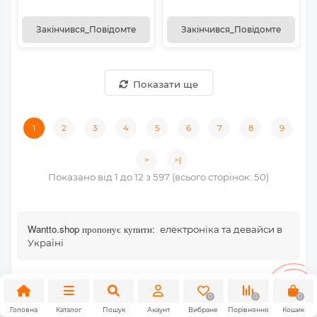
Закінчився_Повідомте
Закінчився_Повідомте
Показати ще
1
2
3
4
5
6
7
8
9
>
>|
Показано від 1 до 12 з 597 (всього сторінок: 50)
Wantto.shop пропонує купити:
електроніка та девайси в
Україні
0
0
0
Головна
Каталог
Пошук
Акаунт
Вибране
Порівняння
Кошик