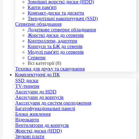
Зовнішні жорсткі диски (HDD)
Карти пам'яті
Компакт-диски та дискети
Твердотільні накопичувачі (SSD)
Серверне обладнання
Додаткове серверне обладнання
Жорсткі диски до серверів
Контроллери, адаптери
Корпуси та БЖ до северів
Модулі пам'яті до серверів
Сервери
Всі категорії (8)
Техніка для друку та сканування
Комплектуючі до ПК
SSD диски
TV-тюнери
Аксесуари до HDD
Аксесуари до корпусів
Акссесуари до систем охолодження
Багатофункціональні панелі
Блоки живлення
Відеокарти
Вентилятори до корпусів
Жорсткі диски (HDD)
Звукові плати