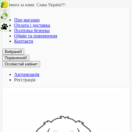
Перемога за нами. Слава Україні!!!
6
6
6
6
6
6
6
6
6
6
Про магазин
Оплата і доставка
6
6
6
6
6
Політика безпеки
Обмін та повернення
Контакти
Вибране
0
Порівняння
0
Особистий кабінет
Авторизація
Реєстрація