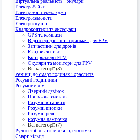
Віртуальна реальність - окуляри
Електробайки
Електронні перекладачі
Електросамокати
Електроскутер
Квадрокоптери та аксесуари
GPS та компаси
Відеопередавачі та приймачі для FPV
Запчастини для дронів
Квадрокоптери
Контроллери FPV
Окуляри та монітори для FPV
Всі категорії (8)
Ремінці до смарт годинах і браслетів
Розумні годинники
Розумний дім
Дверний дзвінок
Пошукова система
Розумні вимикачі
Розумні кнопки
Розумні реле
Розумна лампочка
Всі категорії (7)
Ручні стабілізатори для відеозйомки
Смарт-кільця