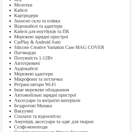
Молотки
Кабелі
Картридери
Захисне скло та плівка
Відеокабелі та адаптери
Кабелі для ноутбуків та ПК
Мережеві зарядні пристрої
CarPlay & Android Auto
Silicone Creative Variation Case MAG COVER
Патчкорди
Потужність 1-12Вт
Автотримачі
Аудіокабелі
Мережеві адаптери
Мікрофони та петлички
Ретранслятори Wi-Fi
Інше мережеве обладнання
Автомобільні зарядні пристрої
Аксесуари та витратні матеріали
Бездротові Мишки
Вакуумні
Спалахи та відеосвітло
Амуніція, аксесуари та одяг для тварин
Селфi-моноподи