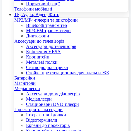
Портативні рації
Телефони мобільні
ТБ, Аудіо, Відео, Фото
MP3/MP4-плеєри та диктофони
Bluetooth трансмітер
MP3-FM трансміттери
Диктофони
Аксесуари до телевізорів
Аксесуари до телевізорів
Кріплення VESA
Кронштейн
Металеві полки
Світлодіодна стрічка
Стойка презентационная для плазм и ЖК
Батарейки
Магнітоли
Медіаплеєри
Аксесуари до медіаплеєрів
Медіаплеєри
Стационарні DVD-плеєри
Проектори та аксесуари
Інтерактивні дошки
Відеотермінали
Екрани до проекторів
Кронштейни до проекторів