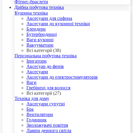
Фітнес-браслети
Дрібна побутова техніка
Кухонна техніка
Аксесуари для сифона
Аксесуари до кухонної техніки
Блендери
Бутербродниці
Ваги кухонні
Вакууматори
Всі категорії (38)
Персональна побутова техніка
Іригатори
Аксесуар до фенів
Аксесуари
Аксесуари до електростимуляторів
Ваги
Гребінеці для волосся
Всі категорії (27)
Техніка для дому
Аксесуари супутні
Бра
Вентилятори
Годинник
Зволожувачі повітря
Лампи денного світла