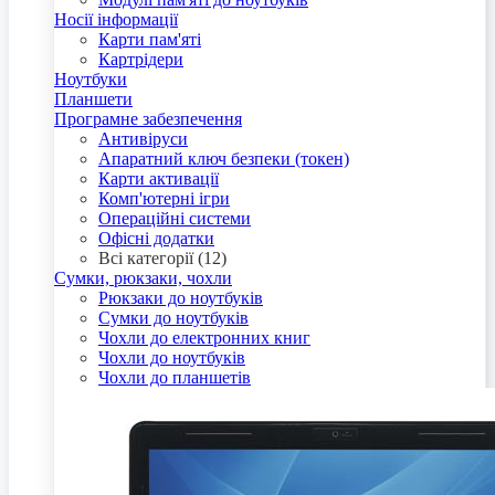
Носії інформації
Карти пам'яті
Картрідери
Ноутбуки
Планшети
Програмне забезпечення
Антивіруси
Апаратний ключ безпеки (токен)
Карти активації
Комп'ютерні ігри
Операційні системи
Офісні додатки
Всі категорії (12)
Сумки, рюкзаки, чохли
Рюкзаки до ноутбуків
Сумки до ноутбуків
Чохли до електронних книг
Чохли до ноутбуків
Чохли до планшетів