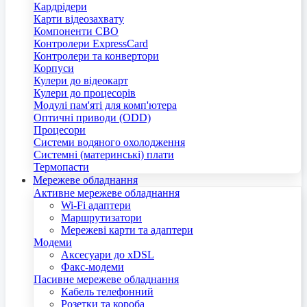
Кардрідери
Карти відеозахвату
Компоненти СВО
Контролери ExpressCard
Контролери та конвертори
Корпуси
Кулери до відеокарт
Кулери до процесорів
Модулі пам'яті для комп'ютера
Оптичні приводи (ODD)
Процесори
Системи водяного охолодження
Системні (материнські) плати
Термопасти
Мережеве обладнання
Активне мережеве обладнання
Wi-Fi адаптери
Маршрутизатори
Мережеві карти та адаптери
Модеми
Аксесуари до xDSL
Факс-модеми
Пасивне мережеве обладнання
Кабель телефонний
Розетки та короба