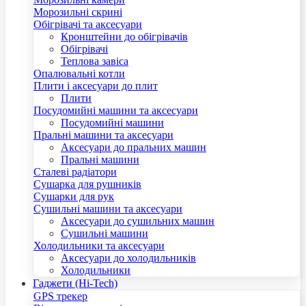
Морозильні скрині
Обігрівачі та аксесуари
Кронштейни до обігрівачів
Обігрівачі
Теплова завіса
Опалювальні котли
Плити і аксесуари до плит
Плити
Посудомийні машини та аксесуари
Посудомийні машини
Пральні машини та аксесуари
Аксесуари до пральних машин
Пральні машини
Сталеві радіатори
Сушарка для рушників
Сушарки для рук
Сушильні машини та аксесуари
Аксесуари до сушильних машин
Сушильні машини
Холодильники та аксесуари
Аксесуари до холодильників
Холодильники
Гаджети (Hi-Tech)
GPS трекер