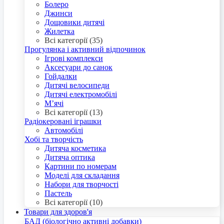
Болеро
Джинси
Дощовики дитячі
Жилетка
Всі категорії (35)
Прогулянка і активний відпочинок
Ігрові комплекси
Аксесуари до санок
Гойдалки
Дитячі велосипеди
Дитячі електромобілі
М’ячі
Всі категорії (13)
Радіокеровані іграшки
Автомобілі
Хобі та творчість
Дитяча косметика
Дитяча оптика
Картини по номерам
Моделі для складання
Набори для творчості
Пастель
Всі категорії (10)
Товари для здоров'я
БАД (біологічно активні добавки)