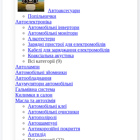
Автоаксесуари
Попільнички
Автоелектроніка
Автомобільні інвертори
Автомобільні монітори
Алкотестери
Зарядні пристрої для електромобілів
Кабелі для заряджання електромобілів
Коаксіальна акустика
Всі категорії (9)
Автолампи
Автомобільні зйомники
Автообладнання
Акумулятори автомобільні
Гальмівна система
Килимки в салон
Масла та автохімія
Автомобільні клеї
Автомобільні очисники
Автополіролі
Автошампуні
Антикорозійні покриття
Антилід
Всі категорії (22)