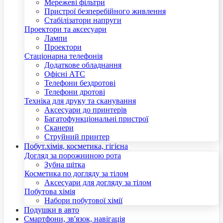
Мережеві фільтри
Пристрої безперебійного живлення
Стабілізатори напруги
Проектори та аксесуари
Лампи
Проектори
Стаціонарна телефонія
Додаткове обладнання
Офісні АТС
Телефони бездротові
Телефони дротові
Техніка для друку та сканування
Аксесуари до принтерів
Багатофункціональні пристрої
Сканери
Струйний принтер
Побут.хімія, косметика, гігієна
Догляд за порожниною рота
Зубна щітка
Косметика по догляду за тілом
Аксесуари для догляду за тілом
Побутова хімія
Набори побутової хімії
Подушки в авто
Смартфони, зв'язок, навігація