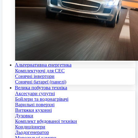
Альтернативна енергетика
Комплектуючі для СЕС
Сонячні інвертори
Сонячні батареї (панелі)
Велика побутова техніка
Аксесуари супутні
Бойлери та водонагрівачі
Варильні поверхні
Витяжки кухонні
Духовки
Комплект вбудованої техніки
Кондиціонери
Льодогенератор
Морозильні камери