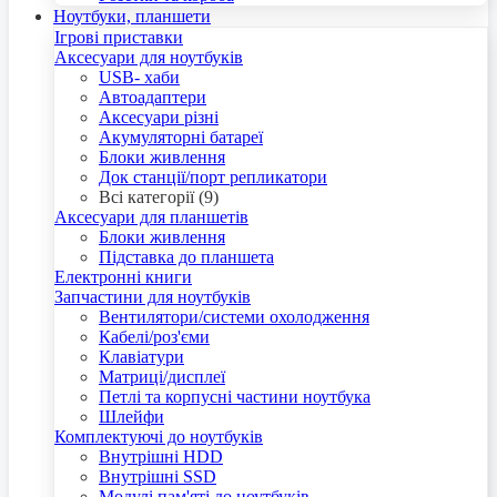
Ноутбуки, планшети
Ігрові приставки
Аксесуари для ноутбуків
USB- хаби
Автоадаптери
Аксесуари різні
Акумуляторні батареї
Блоки живлення
Док станції/порт репликатори
Всі категорії (9)
Аксесуари для планшетів
Блоки живлення
Підставка до планшета
Електронні книги
Запчастини для ноутбуків
Вентилятори/системи охолодження
Кабелі/роз'єми
Клавіатури
Матриці/дисплеї
Петлі та корпусні частини ноутбука
Шлейфи
Комплектуючі до ноутбуків
Внутрішні HDD
Внутрішні SSD
Модулі пам'яті до ноутбуків