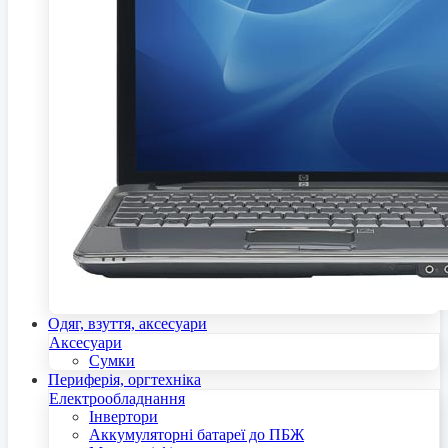
Одяг, взуття, аксесуари
Аксесуари
Сумки
Периферія, оргтехніка
Електрообладнання
Інвертори
Аккумуляторні батареї до ПБЖ