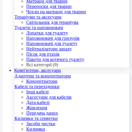
Матраци для тварин
Переноски для тварин
Чохли на матраци для тварин
Тераріуми та аксесуари
Світильник для тераріума
Туалети та наповнювачі
Лопатки для туалету
Наповнювачі для гризунів
Наповнювачі для туалету
Нейтралізатори запаху
Пісок для птахів
Пакети для котячого туалету
Всі категорії (9)
Комп'ютери, аксесуари
Адаптери та концентратори
Концентратори
Кабелі та перехідники
Інші кабелі
Аксесуари для кабелів
Дата-кабелі
Живлення
Передача даних
Килимки та серветки
Засоби чистки
Килимки