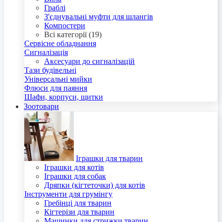
Граблі
З'єднувальні муфти для шлангів
Компостери
Всі категорії (19)
Сервісне обладнання
Сигналізація
Аксесуари до сигналізацій
Тази будівельні
Універсальні мийки
Флюси для паяння
Шафи, корпуси, щитки
Зоотовари
Іграшки для тварин
Іграшки для котів
Іграшки для собак
Дряпки (кігтеточки) для котів
Інструменти для грумінгу
Гребінці для тварин
Кігтерізи для тварин
Машинки для стрижки тварин