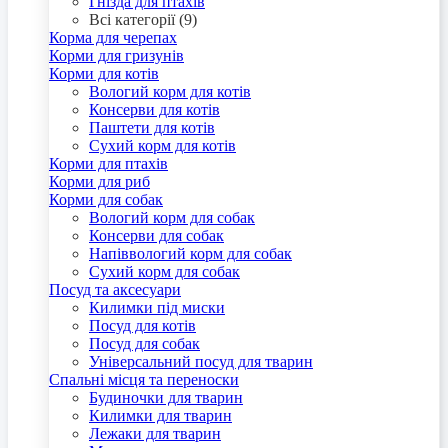
Гнізда для птахів
Всі категорії (9)
Корма для черепах
Корми для гризунів
Корми для котів
Вологий корм для котів
Консерви для котів
Паштети для котів
Сухий корм для котів
Корми для птахів
Корми для риб
Корми для собак
Вологий корм для собак
Консерви для собак
Напіввологий корм для собак
Сухий корм для собак
Посуд та аксесуари
Килимки під миски
Посуд для котів
Посуд для собак
Універсальний посуд для тварин
Спальні місця та переноски
Будиночки для тварин
Килимки для тварин
Лежаки для тварин