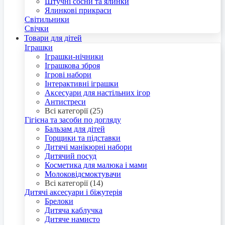
Штучні сосни та ялинки
Ялинкові прикраси
Світильники
Свічки
Товари для дітей
Іграшки
Іграшки-нічники
Іграшкова зброя
Ігрові набори
Інтерактивні іграшки
Аксесуари для настільних ігор
Антистреси
Всі категорії (25)
Гігієна та засоби по догляду
Бальзам для дітей
Горщики та підставки
Дитячі манікюрні набори
Дитячий посуд
Косметика для малюка і мами
Молоковідсмоктувачи
Всі категорії (14)
Дитячі аксесуари і біжутерія
Брелоки
Дитяча каблучка
Дитяче намисто