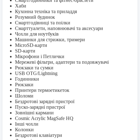
Смартгодинники та фітнес-браслети
Хаби
Кухонна техніка та приладдя
Розумний будинок
Смартгодівниці та поілки
Смарттуалети, наповнювачі та аксесуари
Чохли для ноутбуків
Машинки для стрижки, тримери
MicroSD-карти
SD-карти
Мікрофони і Петлички
Мережеві фільтри, адаптери та подовжувачі
Рюкзаки та сумки
USB OTG/Lightning
Годинники
Рюкзаки
Принтери термоетикеток
Шоломи
Бездротові зарядні пристрої
Пуско-зарядні пристрої
Зовнішні кармани
Cosmic Acrylic MagSafe HQ
Інші чохли
Колонки
Бездротові клавіатури