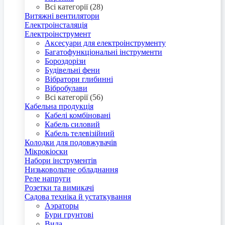
Всі категорії (28)
Витяжні вентилятори
Електроінсталяція
Електроінструмент
Аксесуари для електроінструменту
Багатофункціональні інструменти
Бороздорізи
Будівельні фени
Вібратори глибинні
Вібробулави
Всі категорії (56)
Кабельна продукція
Кабелі комбіновані
Кабель силовий
Кабель телевізійний
Колодки для подовжувачів
Мікрокіоски
Набори інструментів
Низьковольтне обладнання
Реле напруги
Розетки та вимикачі
Садова техніка й устаткування
Аэраторы
Бури грунтові
Вила