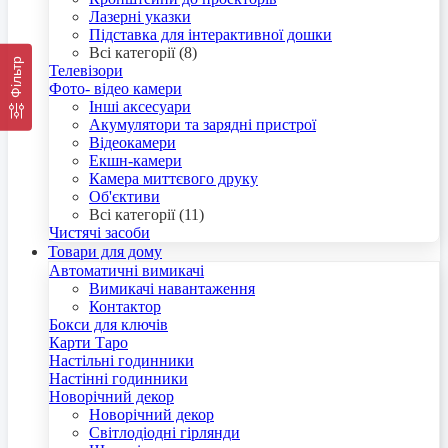
Лазерні указки
Підставка для інтерактивної дошки
Всі категорії (8)
Фільтр
Телевізори
Фото- відео камери
Інші аксесуари
Акумулятори та зарядні пристрої
Відеокамери
Екшн-камери
Камера миттєвого друку
Об'єктиви
Всі категорії (11)
Чистячі засоби
Товари для дому
Автоматичні вимикачі
Вимикачі навантаження
Контактор
Бокси для ключів
Карти Таро
Настільні годинники
Настінні годинники
Новорічний декор
Новорічний декор
Світлодіодні гірлянди