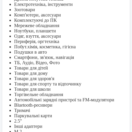
Електротехніка, інструменти
Зоотовари
Комп'ютери, аксесуари
Комплектуючі до ПК
Мережеве обладнання
Ноутбуки, планшети
Одяг, взуття, аксесуари
Периферія, оргтехніка
Побут.хімія, косметика, гігієна
Подушки в авто
Смартфони, зв'язок, навігація
ТБ, Аудіо, Відео, Фото
Товари для дітей
Товари для дому
Товари для здоров'я
Товари для спорту та відпочинку
Товари для школи
Торгівельне обладнання
Автомобільні зарядні пристрої та FM-модулятори
Bluetooth-ресивери
Тримачі
Паркувальні карти
2.5"
Інші адаптери
M.2