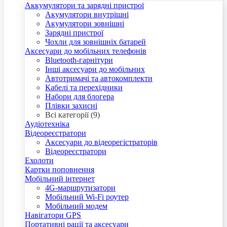
Аккумулятори та зарядні пристрої
Акумулятори внутрішні
Акумулятори зовнішні
Зарядні пристрої
Чохли для зовнішніх батарей
Аксесуари до мобільних телефонів
Bluetooth-гарнітури
Інші аксесуари до мобільних
Автотримачі та автокомплекти
Кабелі та перехідники
Набори для блогера
Плівки захисні
Всі категорії (9)
Аудіотехніка
Відеореєстратори
Аксесуари до відеорегістраторів
Відеореєстратори
Ехолоти
Картки поповнення
Мобільний інтернет
4G-маршрутизатори
Мобільний Wi-Fi роутер
Мобільний модем
Навігатори GPS
Портативні рації та аксесуари