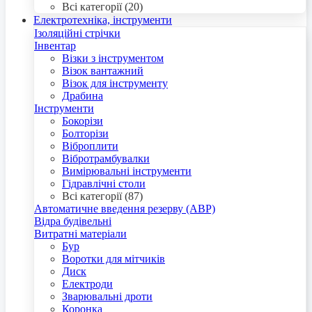
Всі категорії (20)
Електротехніка, інструменти
Ізоляційні стрічки
Інвентар
Візки з інструментом
Візок вантажний
Візок для інструменту
Драбина
Інструменти
Бокорізи
Болторізи
Віброплити
Вібротрамбувалки
Вимірювальні інструменти
Гідравлічні столи
Всі категорії (87)
Автоматичне введення резерву (АВР)
Відра будівельні
Витратні матеріали
Бур
Воротки для мітчиків
Диск
Електроди
Зварювальні дроти
Коронка