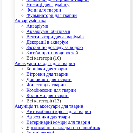
Ножиці для грумінгу
Фени для тварин
Фурмінатори для тварин
Акваріумістика
Акваріуми
Акваріумні обігрівачі
Вентилятори для акваріумів
Декорації в акваріум
Засоби по догляду за водою
Засоби проти водоростей
Всі категорії (16)
Аксесуари та одяг для тварин
Борцівки для тварин
Вітровки для тварин
Дощовики для тварин
Жилети для тварин
Комбінезони для тварин
Костюми для тварин
Всі категорії (13)
Амуніція та аксесуари для тварин
Автомобільні крісла для тварин
Адресники для твари
Ветеринарні коміри для тварин
Ергономічні накладки на нашийник
Знімні ремені