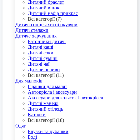
Дитячий браслет
Дитячий вінок
Дитячий набір прикрас
Всі категорії (7)
Дитячі сонцезахисні окуляри
Дитячі стелажи
Дитяче харчування
Батончики дитячі
Дитячі каші
Дитячі соки
Дитячі суміші
Дитячі чаї
Дитяче печиво
Всі категорії (11)
Для малюків
Іграшки для малят
Автокрісла і аксесуари
Аксесуари для колясок і автокрісел
Дитячі манежі
Дитячий стілець
Каталки
Всі категорії (18)
Одяг
Блузки та рубашки
Боді