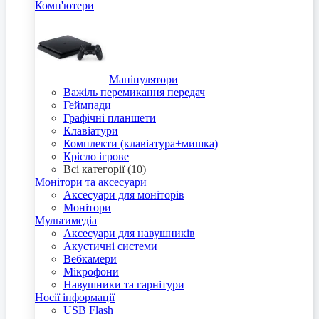
Комп'ютери
Маніпулятори
Важіль перемикання передач
Геймпади
Графічні планшети
Клавіатури
Комплекти (клавіатура+мишка)
Крісло ігрове
Всі категорії (10)
Монітори та аксесуари
Аксесуари для моніторів
Монітори
Мультимедіа
Аксесуари для навушників
Акустичні системи
Вебкамери
Мікрофони
Навушники та гарнітури
Носії інформації
USB Flash