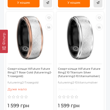
У кошик
У кошик
Фільтр
Смарт-кільце HiFuture Future
Смарт-кільце HiFuture Future
Ring2 7 Rose Gold (futurering2-
Ring2 10 Titanium Silver
7.rosegold)
(futurering2-10.titaniumsilver)
futurering2-7.rosegold
futurering2-10.titaniumsilver
Дуже мало
Закінчився
1 599 грн
1 599 грн