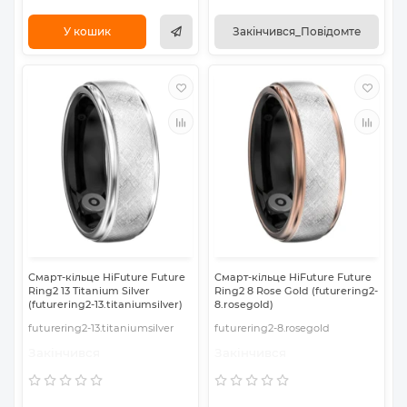
У кошик
Закінчився_Повідомте
Смарт-кільце HiFuture Future
Смарт-кільце HiFuture Future
Ring2 13 Titanium Silver
Ring2 8 Rose Gold (futurering2-
(futurering2-13.titaniumsilver)
8.rosegold)
futurering2-13.titaniumsilver
futurering2-8.rosegold
Закінчився
Закінчився