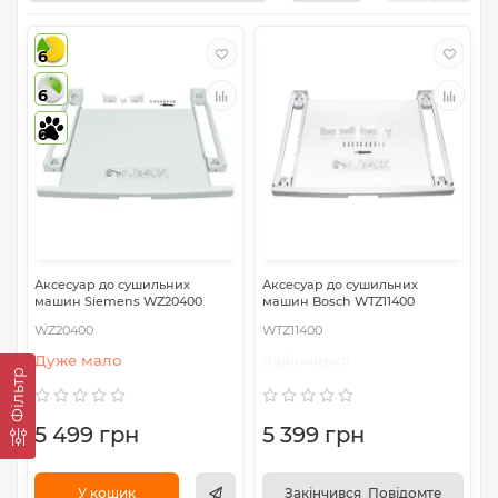
6
6
6
Аксесуар до сушильних
Аксесуар до сушильних
машин Siemens WZ20400
машин Bosch WTZ11400
WZ20400
WTZ11400
Дуже мало
Закінчився
Фільтр
5 499 грн
5 399 грн
У кошик
Закінчився_Повідомте