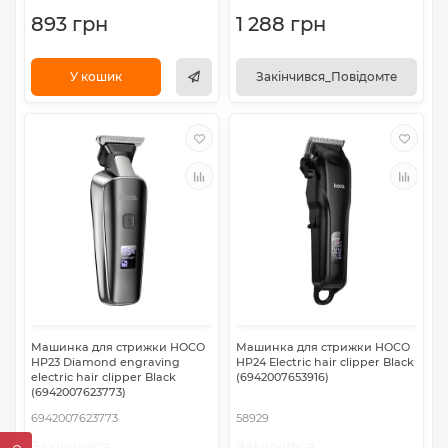
893 грн
1 288 грн
У кошик
Закінчився_Повідомте
Машинка для стрижки HOCO
Машинка для стрижки HOCO
HP23 Diamond engraving
HP24 Electric hair clipper Black
electric hair clipper Black
(6942007653916)
(6942007623773)
6942007623773
58929
Закінчився
Закінчився