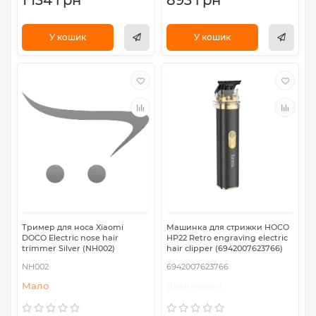
1 134 грн
893 грн
У кошик
У кошик
Тример для носа Xiaomi
Машинка для стрижки HOCO
DOCO Electric nose hair
HP22 Retro engraving electric
trimmer Silver (NH002)
hair clipper (6942007623766)
NH002
6942007623766
Мало
Закінчився