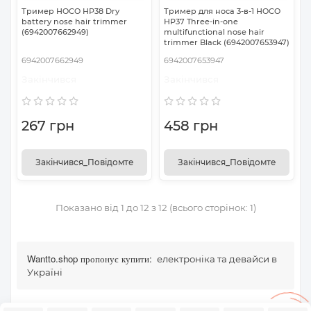
Тример HOCO HP38 Dry
Тример для носа 3-в-1 HOCO
battery nose hair trimmer
HP37 Three-in-one
(6942007662949)
multifunctional nose hair
trimmer Black (6942007653947)
6942007662949
6942007653947
Закінчився
Закінчився
267 грн
458 грн
Закінчився_Повідомте
Закінчився_Повідомте
Показано від 1 до 12 з 12 (всього сторінок: 1)
Wantto.shop пропонує купити:
електроніка та девайси в
Україні