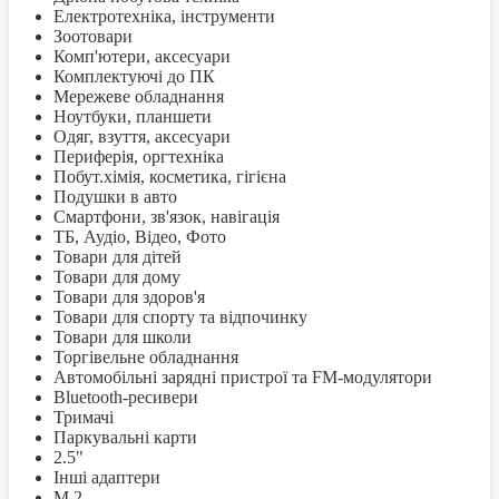
Електротехніка, інструменти
Зоотовари
Комп'ютери, аксесуари
Комплектуючі до ПК
Мережеве обладнання
Ноутбуки, планшети
Одяг, взуття, аксесуари
Периферія, оргтехніка
Побут.хімія, косметика, гігієна
Подушки в авто
Смартфони, зв'язок, навігація
ТБ, Аудіо, Відео, Фото
Товари для дітей
Товари для дому
Товари для здоров'я
Товари для спорту та відпочинку
Товари для школи
Торгівельне обладнання
Автомобільні зарядні пристрої та FM-модулятори
Bluetooth-ресивери
Тримачі
Паркувальні карти
2.5"
Інші адаптери
M.2