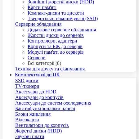
Зовнішні жорсткі диски (HDD)
Карти пам'яті
Компакт-диски та дискети
Твердотільні накопичувачі (SSD)
Серверне обладнання
Додаткове серверне обладнання
Жорсткі диски до серверів
Контроллери, адаптери
Корпуси та БЖ до северів
Модулі пам'яті до серверів
Сервери
Всі категорії (8)
Техніка для друку та сканування
Комплектуючі до ПК
SSD диски
TV-тюнери
Аксесуари до HDD
Аксесуари до корпусів
Акссесуари до систем охолодження
Багатофункціональні панелі
Блоки живлення
Відеокарти
Вентилятори до корпусів
Жорсткі диски (HDD)
Звукові плати