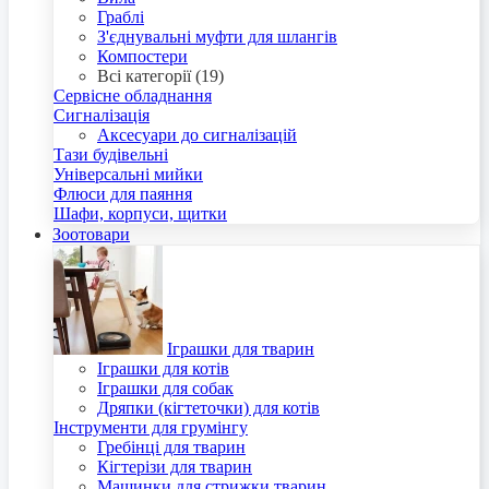
Граблі
З'єднувальні муфти для шлангів
Компостери
Всі категорії (19)
Сервісне обладнання
Сигналізація
Аксесуари до сигналізацій
Тази будівельні
Універсальні мийки
Флюси для паяння
Шафи, корпуси, щитки
Зоотовари
Іграшки для тварин
Іграшки для котів
Іграшки для собак
Дряпки (кігтеточки) для котів
Інструменти для грумінгу
Гребінці для тварин
Кігтерізи для тварин
Машинки для стрижки тварин