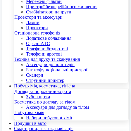
Мережеві фільтри
Пристрої безперебійного живлення
Стабілізатори напруги
Проектори та аксесуари
Лампи
Проектори
Стаціонарна телефонія
Додаткове обладнання
Офісні АТС
Телефони бездротові
Телефони дротові
Техніка для друку та сканування
Аксесуари до принтерів
Багатофункціональні пристрої
Сканери
Струйний принтер
Побут.хімія, косметика, гігієна
Догляд за порожниною рота
Зубна щітка
Косметика по догляду за тілом
Аксесуари для догляду за тілом
Побутова хімія
Набори побутової хімії
Подушки в авто
Смартфони, зв'язок, навігація