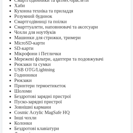
Смартгодинники та фітнес-браслети
Хаби
Кухонна техніка та приладдя
Розумний будинок
Смартгодівниці та поілки
Смарттуалети, наповнювачі та аксесуари
Чохли для ноутбуків
Машинки для стрижки, тримери
MicroSD-карти
SD-карти
Мікрофони і Петлички
Мережеві фільтри, адаптери та подовжувачі
Рюкзаки та сумки
USB OTG/Lightning
Годинники
Рюкзаки
Принтери термоетикеток
Шоломи
Бездротові зарядні пристрої
Пуско-зарядні пристрої
Зовнішні кармани
Cosmic Acrylic MagSafe HQ
Інші чохли
Колонки
Бездротові клавіатури