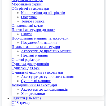
Морозильні скрині
Обігрівачі та аксесуари
Кронштейни до обігрівачів
Обігрівачі
Теплова завіса
Опалювальні котли
Плити і аксесуари до плит
Плити
Посудомийні машини та аксесуари
Посудомийні машини
Пральні машини та аксесуари
Аксесуари до пральних машин
Пральні машини
Сталеві радіатори
Сушарка для рушників
Сушарки для рук
Сушильні машини та аксесуари
Аксесуари до сушильних машин
Сушильні машини
Холодильники та аксесуари
Аксесуари до холодильників
Холодильники
Гаджети (Hi-Tech)
GPS трекер