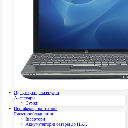
Одяг, взуття, аксесуари
Аксесуари
Сумки
Периферія, оргтехніка
Електрообладнання
Інвертори
Аккумуляторні батареї до ПБЖ