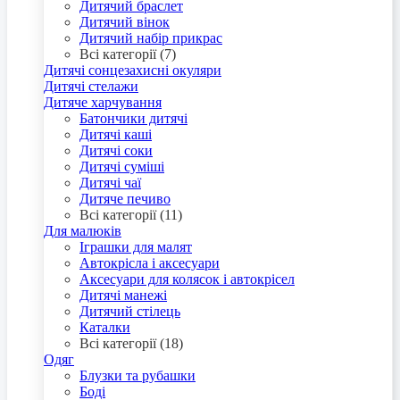
Дитячий браслет
Дитячий вінок
Дитячий набір прикрас
Всі категорії (7)
Дитячі сонцезахисні окуляри
Дитячі стелажи
Дитяче харчування
Батончики дитячі
Дитячі каші
Дитячі соки
Дитячі суміші
Дитячі чаї
Дитяче печиво
Всі категорії (11)
Для малюків
Іграшки для малят
Автокрісла і аксесуари
Аксесуари для колясок і автокрісел
Дитячі манежі
Дитячий стілець
Каталки
Всі категорії (18)
Одяг
Блузки та рубашки
Боді