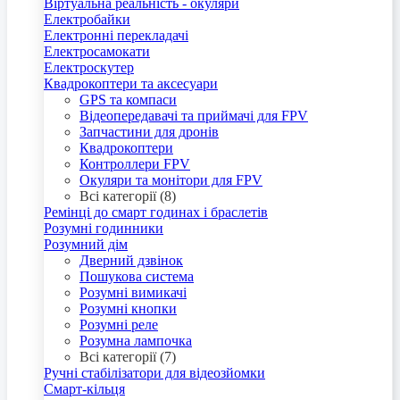
Віртуальна реальність - окуляри
Електробайки
Електронні перекладачі
Електросамокати
Електроскутер
Квадрокоптери та аксесуари
GPS та компаси
Відеопередавачі та приймачі для FPV
Запчастини для дронів
Квадрокоптери
Контроллери FPV
Окуляри та монітори для FPV
Всі категорії (8)
Ремінці до смарт годинах і браслетів
Розумні годинники
Розумний дім
Дверний дзвінок
Пошукова система
Розумні вимикачі
Розумні кнопки
Розумні реле
Розумна лампочка
Всі категорії (7)
Ручні стабілізатори для відеозйомки
Смарт-кільця