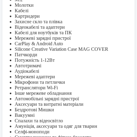
Молотки
Кабелі
Картридери
Захисне скло та плівка
Відеокабелі та адаптери
Кабелі для ноутбуків та ПК
Мережеві зарядні пристрої
CarPlay & Android Auto
Silicone Creative Variation Case MAG COVER
Патчкорди
Потужність 1-12Вт
Автотримачі
Аудіокабелі
Мережеві адаптери
Мікрофони та петлички
Ретранслятори Wi-Fi
Інше мережеве обладнання
Автомобільні зарядні пристрої
Аксесуари та витратні матеріали
Бездротові Мишки
Вакуумні
Спалахи та відеосвітло
Амуніція, аксесуари та одяг для тварин
Селфi-моноподи