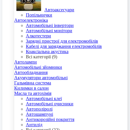
Автоаксесуари
Попільнички
Автоелектроніка
Автомобільні інвертори
Автомобільні монітори
Алкотестери
Зарядні пристрої для електромобілів
Кабелі для заряджання електромобілів
Коаксіальна акустика
Всі категорії (9)
Автолампи
Автомобільні зйомники
Автообладнання
Акумулятори автомобільні
Гальмівна система
Килимки в салон
Масла та автохімія
Автомобільні клеї
Автомобільні очисники
Автополіролі
Автошампуні
Антикорозійні покриття
Антилід
Всі категорії (22)