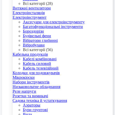
Всі категорії (28)
Витяжні вентилятори
Електроінсталяція
Електроінструмент
Аксесуари для електроінструменту
Багатофункціональні інструменти
Бороздорізи
Будівельні фени
Вібратори глибинні
Вібробулави
Всі категорії (56)
Кабельна продукція
Кабелі комбіновані
Кабель силовий
Кабель телевізійний
Колодки для подовжувачів
Мікрокіоски
Набори інструментів
Низьковольтне обладнання
Реле напруги
Розетки та вимикачі
Садова техніка й устаткування
Аэраторы
Бури грунтові
Вила