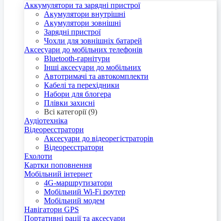
Аккумулятори та зарядні пристрої
Акумулятори внутрішні
Акумулятори зовнішні
Зарядні пристрої
Чохли для зовнішніх батарей
Аксесуари до мобільних телефонів
Bluetooth-гарнітури
Інші аксесуари до мобільних
Автотримачі та автокомплекти
Кабелі та перехідники
Набори для блогера
Плівки захисні
Всі категорії (9)
Аудіотехніка
Відеореєстратори
Аксесуари до відеорегістраторів
Відеореєстратори
Ехолоти
Картки поповнення
Мобільний інтернет
4G-маршрутизатори
Мобільний Wi-Fi роутер
Мобільний модем
Навігатори GPS
Портативні рації та аксесуари