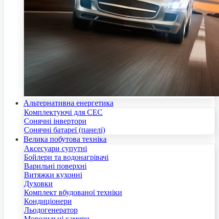
Альтернативна енергетика
Комплектуючі для СЕС
Сонячні інвертори
Сонячні батареї (панелі)
Велика побутова техніка
Аксесуари супутні
Бойлери та водонагрівачі
Варильні поверхні
Витяжки кухонні
Духовки
Комплект вбудованої техніки
Кондиціонери
Льодогенератор
Морозильні камери