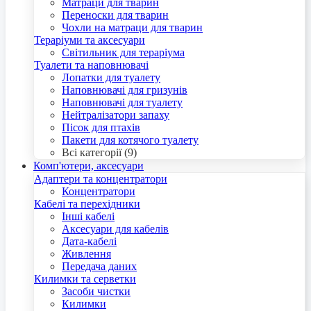
Матраци для тварин
Переноски для тварин
Чохли на матраци для тварин
Тераріуми та аксесуари
Світильник для тераріума
Туалети та наповнювачі
Лопатки для туалету
Наповнювачі для гризунів
Наповнювачі для туалету
Нейтралізатори запаху
Пісок для птахів
Пакети для котячого туалету
Всі категорії (9)
Комп'ютери, аксесуари
Адаптери та концентратори
Концентратори
Кабелі та перехідники
Інші кабелі
Аксесуари для кабелів
Дата-кабелі
Живлення
Передача даних
Килимки та серветки
Засоби чистки
Килимки