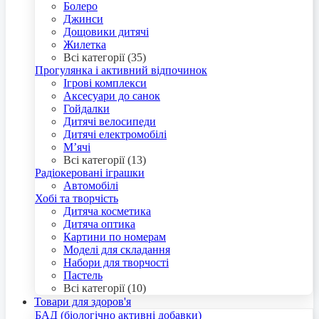
Болеро
Джинси
Дощовики дитячі
Жилетка
Всі категорії (35)
Прогулянка і активний відпочинок
Ігрові комплекси
Аксесуари до санок
Гойдалки
Дитячі велосипеди
Дитячі електромобілі
М’ячі
Всі категорії (13)
Радіокеровані іграшки
Автомобілі
Хобі та творчість
Дитяча косметика
Дитяча оптика
Картини по номерам
Моделі для складання
Набори для творчості
Пастель
Всі категорії (10)
Товари для здоров'я
БАД (біологічно активні добавки)