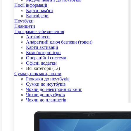
Носії інформації
Карти пам'яті
Картрідери
Ноутбуки
Планшети
Програмне забезпечення
Антивіруси
Апаратний ключ безпеки (токен)
Карти активації
Комп'ютерні ігри
Операційні системи
Офісні додатки
Всі категорії (12)
Сумки, рюкзаки, чохли
Рюкзаки до ноутбуків
Сумки до ноутбуків
Чохли до електронних книг
Чохли до ноутбуків
Чохли до планшетів