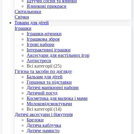
Штучні сосни та ялинки
Ялинкові прикраси
Світильники
Свічки
Товари для дітей
Іграшки
Іграшки-нічники
Іграшкова зброя
Ігрові набори
Інтерактивні іграшки
Аксесуари для настільних ігор
Антистреси
Всі категорії (25)
Гігієна та засоби по догляду
Бальзам для дітей
Горщики та підставки
Дитячі манікюрні набори
Дитячий посуд
Косметика для малюка і мами
Молоковідсмоктувачи
Всі категорії (14)
Дитячі аксесуари і біжутерія
Брелоки
Дитяча каблучка
Дитяче намисто