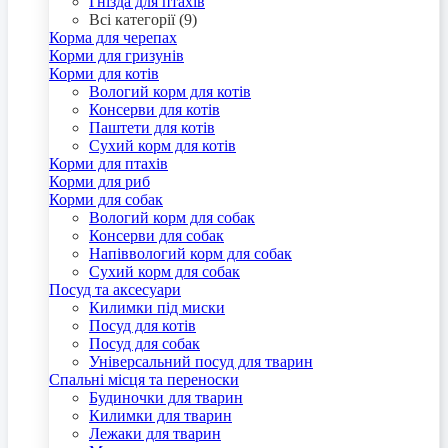
Гнізда для птахів
Всі категорії (9)
Корма для черепах
Корми для гризунів
Корми для котів
Вологий корм для котів
Консерви для котів
Паштети для котів
Сухий корм для котів
Корми для птахів
Корми для риб
Корми для собак
Вологий корм для собак
Консерви для собак
Напіввологий корм для собак
Сухий корм для собак
Посуд та аксесуари
Килимки під миски
Посуд для котів
Посуд для собак
Універсальний посуд для тварин
Спальні місця та переноски
Будиночки для тварин
Килимки для тварин
Лежаки для тварин