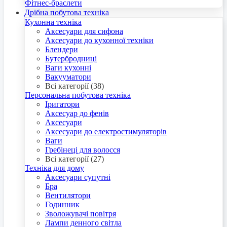
Фітнес-браслети
Дрібна побутова техніка
Кухонна техніка
Аксесуари для сифона
Аксесуари до кухонної техніки
Блендери
Бутербродниці
Ваги кухонні
Вакууматори
Всі категорії (38)
Персональна побутова техніка
Іригатори
Аксесуар до фенів
Аксесуари
Аксесуари до електростимуляторів
Ваги
Гребінеці для волосся
Всі категорії (27)
Техніка для дому
Аксесуари супутні
Бра
Вентилятори
Годинник
Зволожувачі повітря
Лампи денного світла