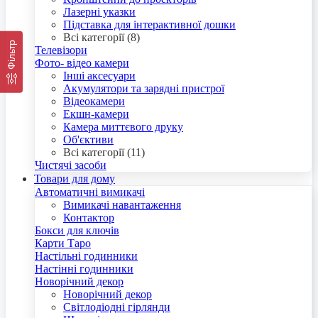
Лазерні указки
Підставка для інтерактивної дошки
Всі категорії (8)
Фільтр
Телевізори
Фото- відео камери
Інші аксесуари
Акумулятори та зарядні пристрої
Відеокамери
Екшн-камери
Камера миттєвого друку
Об'єктиви
Всі категорії (11)
Чистячі засоби
Товари для дому
Автоматичні вимикачі
Вимикачі навантаження
Контактор
Бокси для ключів
Карти Таро
Настільні годинники
Настінні годинники
Новорічний декор
Новорічний декор
Світлодіодні гірлянди