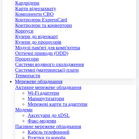
Кардрідери
Карти відеозахвату
Компоненти СВО
Контролери ExpressCard
Контролери та конвертори
Корпуси
Кулери до відеокарт
Кулери до процесорів
Модулі пам'яті для комп'ютера
Оптичні приводи (ODD)
Процесори
Системи водяного охолодження
Системні (материнські) плати
Термопасти
Мережеве обладнання
Активне мережеве обладнання
Wi-Fi адаптери
Маршрутизатори
Мережеві карти та адаптери
Модеми
Аксесуари до xDSL
Факс-модеми
Пасивне мережеве обладнання
Кабель телефонний
Розетки та короба