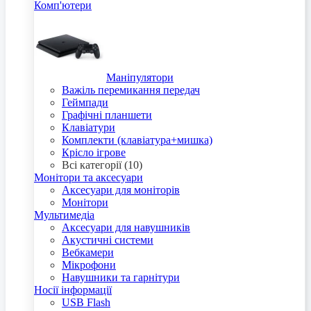
Комп'ютери
Маніпулятори
Важіль перемикання передач
Геймпади
Графічні планшети
Клавіатури
Комплекти (клавіатура+мишка)
Крісло ігрове
Всі категорії (10)
Монітори та аксесуари
Аксесуари для моніторів
Монітори
Мультимедіа
Аксесуари для навушників
Акустичні системи
Вебкамери
Мікрофони
Навушники та гарнітури
Носії інформації
USB Flash