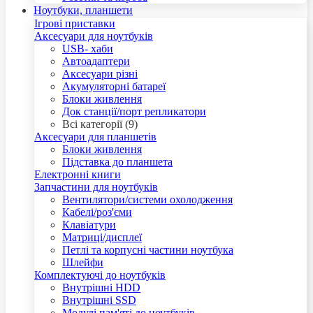
Ноутбуки, планшети
Ігрові приставки
Аксесуари для ноутбуків
USB- хаби
Автоадаптери
Аксесуари різні
Акумуляторні батареї
Блоки живлення
Док станції/порт репликатори
Всі категорії (9)
Аксесуари для планшетів
Блоки живлення
Підставка до планшета
Електронні книги
Запчастини для ноутбуків
Вентилятори/системи охолодження
Кабелі/роз'єми
Клавіатури
Матриці/дисплеї
Петлі та корпусні частини ноутбука
Шлейфи
Комплектуючі до ноутбуків
Внутрішні HDD
Внутрішні SSD
Модулі пам'яті до ноутбуків