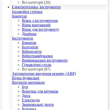
Всі категорії (20)
Електротехніка, інструменти
Ізоляційні стрічки
Інвентар
Візки з інструментом
Візок вантажний
Візок для інструменту
Драбина
Інструменти
Бокорізи
Болторізи
Віброплити
Вібротрамбувалки
Вимірювальні інструменти
Гідравлічні столи
Всі категорії (87)
Автоматичне введення резерву (АВР)
Відра будівельні
Витратні матеріали
Бур
Воротки для мітчиків
Диск
Електроди
Зварювальні дроти
Коронка