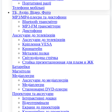
Портативні рації
Телефони мобільні
ТБ, Аудіо, Відео, Фото
MP3/MP4-плеєри та диктофони
Bluetooth трансмітер
MP3-FM трансміттери
Диктофони
Аксесуари до телевізорів
Аксесуари до телевізорів
Кріплення VESA
Кронштейн
Металеві полки
Світлодіодна стрічка
Стойка презентационная для плазм и ЖК
Батарейки
Магнітоли
Медіаплеєри
Аксесуари до медіаплеєрів
Медіаплеєри
Стационарні DVD-плеєри
Проектори та аксесуари
Інтерактивні дошки
Відеотермінали
Екрани до проекторів
Кронштейни до проекторів