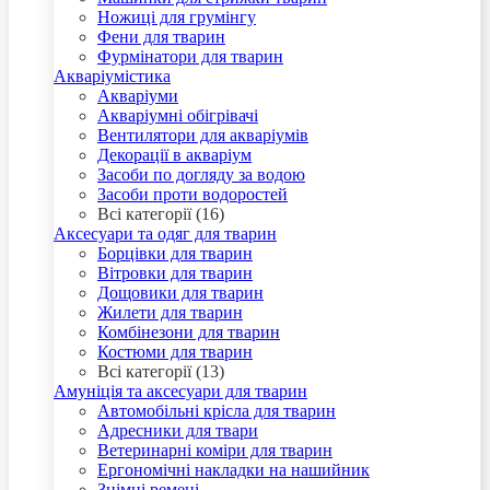
Ножиці для грумінгу
Фени для тварин
Фурмінатори для тварин
Акваріумістика
Акваріуми
Акваріумні обігрівачі
Вентилятори для акваріумів
Декорації в акваріум
Засоби по догляду за водою
Засоби проти водоростей
Всі категорії (16)
Аксесуари та одяг для тварин
Борцівки для тварин
Вітровки для тварин
Дощовики для тварин
Жилети для тварин
Комбінезони для тварин
Костюми для тварин
Всі категорії (13)
Амуніція та аксесуари для тварин
Автомобільні крісла для тварин
Адресники для твари
Ветеринарні коміри для тварин
Ергономічні накладки на нашийник
Знімні ремені