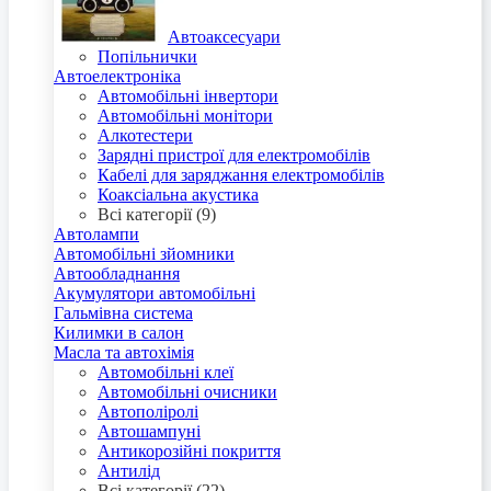
Автоаксесуари
Попільнички
Автоелектроніка
Автомобільні інвертори
Автомобільні монітори
Алкотестери
Зарядні пристрої для електромобілів
Кабелі для заряджання електромобілів
Коаксіальна акустика
Всі категорії (9)
Автолампи
Автомобільні зйомники
Автообладнання
Акумулятори автомобільні
Гальмівна система
Килимки в салон
Масла та автохімія
Автомобільні клеї
Автомобільні очисники
Автополіролі
Автошампуні
Антикорозійні покриття
Антилід
Всі категорії (22)