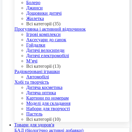
Болеро
Джинси
Дощовики дитячі
Жилетка
Всі категорії (35)
Прогулянка і активний відпочинок
Ігрові комплекси
Аксесуари до санок
Гойдалки
Дитячі велосипеди
Дитячі електромобілі
М’ячі
Всі категорії (13)
Радіокеровані іграшки
Автомобілі
Хобі та творчість
Дитяча косметика
Дитяча оптика
Картини по номерам
Моделі для складання
Набори для творчості
Пастель
Всі категорії (10)
Товари для здоров'я
БАД (біологічно активні добавки)