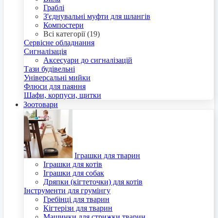
Граблі
З'єднувальні муфти для шлангів
Компостери
Всі категорії (19)
Сервісне обладнання
Сигналізація
Аксесуари до сигналізацій
Тази будівельні
Універсальні мийки
Флюси для паяння
Шафи, корпуси, щитки
Зоотовари
Іграшки для тварин
Іграшки для котів
Іграшки для собак
Дряпки (кігтеточки) для котів
Інструменти для грумінгу
Гребінці для тварин
Кігтерізи для тварин
Машинки для стрижки тварин