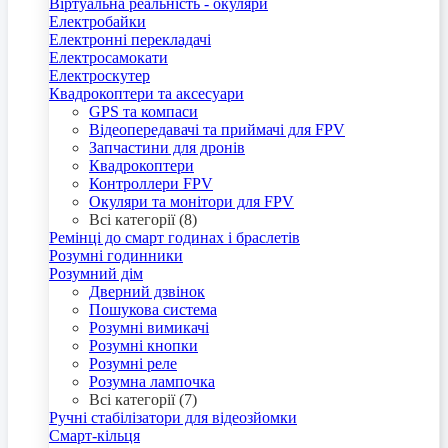
Віртуальна реальність - окуляри
Електробайки
Електронні перекладачі
Електросамокати
Електроскутер
Квадрокоптери та аксесуари
GPS та компаси
Відеопередавачі та приймачі для FPV
Запчастини для дронів
Квадрокоптери
Контроллери FPV
Окуляри та монітори для FPV
Всі категорії (8)
Ремінці до смарт годинах і браслетів
Розумні годинники
Розумний дім
Дверний дзвінок
Пошукова система
Розумні вимикачі
Розумні кнопки
Розумні реле
Розумна лампочка
Всі категорії (7)
Ручні стабілізатори для відеозйомки
Смарт-кільця