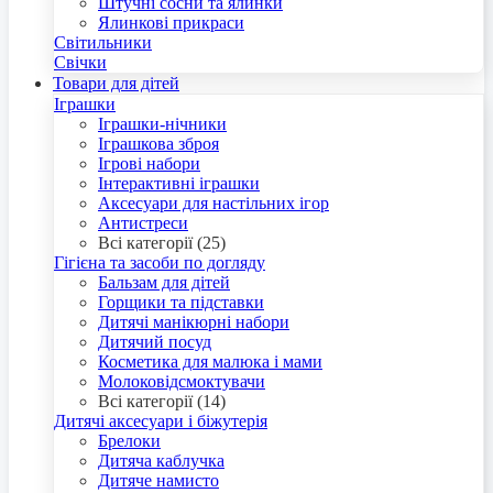
Штучні сосни та ялинки
Ялинкові прикраси
Світильники
Свічки
Товари для дітей
Іграшки
Іграшки-нічники
Іграшкова зброя
Ігрові набори
Інтерактивні іграшки
Аксесуари для настільних ігор
Антистреси
Всі категорії (25)
Гігієна та засоби по догляду
Бальзам для дітей
Горщики та підставки
Дитячі манікюрні набори
Дитячий посуд
Косметика для малюка і мами
Молоковідсмоктувачи
Всі категорії (14)
Дитячі аксесуари і біжутерія
Брелоки
Дитяча каблучка
Дитяче намисто