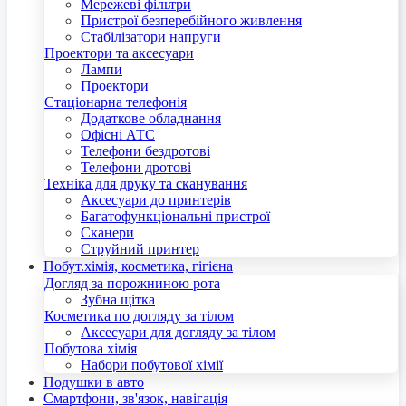
Мережеві фільтри
Пристрої безперебійного живлення
Стабілізатори напруги
Проектори та аксесуари
Лампи
Проектори
Стаціонарна телефонія
Додаткове обладнання
Офісні АТС
Телефони бездротові
Телефони дротові
Техніка для друку та сканування
Аксесуари до принтерів
Багатофункціональні пристрої
Сканери
Струйний принтер
Побут.хімія, косметика, гігієна
Догляд за порожниною рота
Зубна щітка
Косметика по догляду за тілом
Аксесуари для догляду за тілом
Побутова хімія
Набори побутової хімії
Подушки в авто
Смартфони, зв'язок, навігація