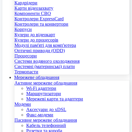
Кардрідери
Карти відеозахвату
Компоненти СВО
Контролери ExpressCard
Контролери та конвертори
Корпуси
Кулери до відеокарт
Кулери до процесорів
Модулі пам'яті для комп'ютера
Оптичні приводи (ODD)
Процесори
Системи водяного охолодження
Системні (материнські) плати
Термопасти
Мережеве обладнання
Активне мережеве обладнання
Wi-Fi адаптери
Маршрутизатори
Мережеві карти та адаптери
Модеми
Аксесуари до xDSL
Факс-модеми
Пасивне мережеве обладнання
Кабель телефонний
Розетки та короба