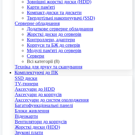
Зовнішні жорсткі диски (HDD)
Карти пам'яті
Компакт-диски та дискети
Твердотільні накопичувачі (SSD)
Серверне обладнання
Додаткове серверне обладнання
Жорсткі диски до серверів
Контроллери, адаптери
Корпуси та БЖ до северів
Модулі пам'яті до серверів
Сервери
Всі категорії (8)
Техніка для друку та сканування
Комплектуючі до ПК
SSD диски
TV-тюнери
Аксесуари до HDD
Аксесуари до корпусів
Акссесуари до систем охолодження
Багатофункціональні панелі
Блоки живлення
Відеокарти
Вентилятори до корпусів
Жорсткі диски (HDD)
Звукові плати