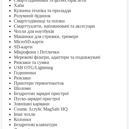
Смартгодинники та фітнес-браслети
Хаби
Кухонна техніка та приладдя
Розумний будинок
Смартгодівниці та поілки
Смарттуалети, наповнювачі та аксесуари
Чохли для ноутбуків
Машинки для стрижки, тримери
MicroSD-карти
SD-карти
Мікрофони і Петлички
Мережеві фільтри, адаптери та подовжувачі
Рюкзаки та сумки
USB OTG/Lightning
Годинники
Рюкзаки
Принтери термоетикеток
Шоломи
Бездротові зарядні пристрої
Пуско-зарядні пристрої
Зовнішні кармани
Cosmic Acrylic MagSafe HQ
Інші чохли
Колонки
Бездротові клавіатури