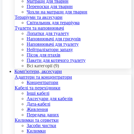
Матраци для тварин
Переноски для тварин
Чохли на матраци для тварин
Тераріуми та аксесуари
Світильник для тераріума
Туалети та наповнювачі
Лопатки для туалету
Наповнювачі для гризунів
Наповнювачі для туалету
Нейтралізатори запаху
Пісок для птахів
Пакети для котячого туалету
Всі категорії (9)
Комп'ютери, аксесуари
Адаптери та концентратори
Концентратори
Кабелі та перехідники
Інші кабелі
Аксесуари для кабелів
Дата-кабелі
Живлення
Передача даних
Килимки та серветки
Засоби чистки
Килимки