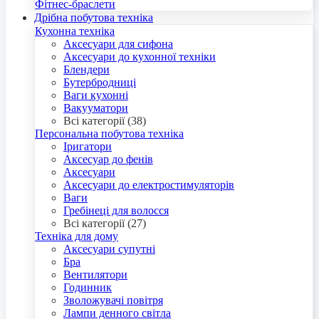
Фітнес-браслети
Дрібна побутова техніка
Кухонна техніка
Аксесуари для сифона
Аксесуари до кухонної техніки
Блендери
Бутербродниці
Ваги кухонні
Вакууматори
Всі категорії (38)
Персональна побутова техніка
Іригатори
Аксесуар до фенів
Аксесуари
Аксесуари до електростимуляторів
Ваги
Гребінеці для волосся
Всі категорії (27)
Техніка для дому
Аксесуари супутні
Бра
Вентилятори
Годинник
Зволожувачі повітря
Лампи денного світла