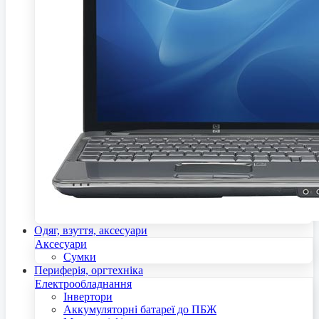
Одяг, взуття, аксесуари
Аксесуари
Сумки
Периферія, оргтехніка
Електрообладнання
Інвертори
Аккумуляторні батареї до ПБЖ