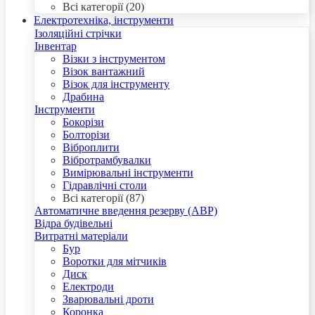
Всі категорії (20)
Електротехніка, інструменти
Ізоляційні стрічки
Інвентар
Візки з інструментом
Візок вантажний
Візок для інструменту
Драбина
Інструменти
Бокорізи
Болторізи
Віброплити
Вібротрамбувалки
Вимірювальні інструменти
Гідравлічні столи
Всі категорії (87)
Автоматичне введення резерву (АВР)
Відра будівельні
Витратні матеріали
Бур
Воротки для мітчиків
Диск
Електроди
Зварювальні дроти
Коронка