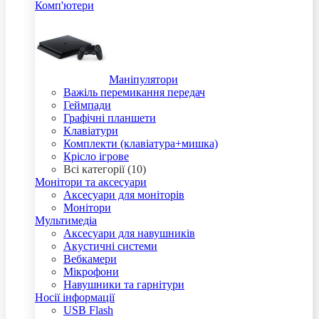
Комп'ютери
Маніпулятори
Важіль перемикання передач
Геймпади
Графічні планшети
Клавіатури
Комплекти (клавіатура+мишка)
Крісло ігрове
Всі категорії (10)
Монітори та аксесуари
Аксесуари для моніторів
Монітори
Мультимедіа
Аксесуари для навушників
Акустичні системи
Вебкамери
Мікрофони
Навушники та гарнітури
Носії інформації
USB Flash