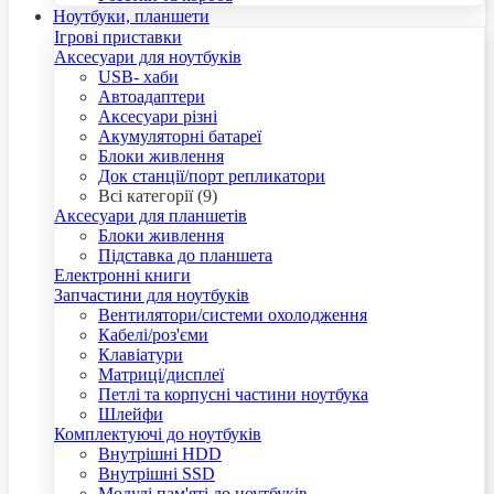
Ноутбуки, планшети
Ігрові приставки
Аксесуари для ноутбуків
USB- хаби
Автоадаптери
Аксесуари різні
Акумуляторні батареї
Блоки живлення
Док станції/порт репликатори
Всі категорії (9)
Аксесуари для планшетів
Блоки живлення
Підставка до планшета
Електронні книги
Запчастини для ноутбуків
Вентилятори/системи охолодження
Кабелі/роз'єми
Клавіатури
Матриці/дисплеї
Петлі та корпусні частини ноутбука
Шлейфи
Комплектуючі до ноутбуків
Внутрішні HDD
Внутрішні SSD
Модулі пам'яті до ноутбуків