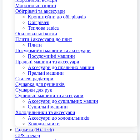
Морозильні скрині
Обігрівачі та аксесуари
Кронштейни до обігрівачів
Обігрівачі
Теплова завіса
Опалювальні котли
Плити і аксесуари до плит
Плити
Посудомийні машини та аксесуари
Посудомийні машини
Пральні машини та аксесуари
Аксесуари до пральних машин
Пральні машини
Сталеві радіатори
Сушарка для рушників
Сушарки для рук
Сушильні машини та аксесуари
Аксесуари до сушильних машин
Сушильні машини
Холодильники та аксесуари
Аксесуари до холодильників
Холодильники
Гаджети (Hi-Tech)
GPS трекер