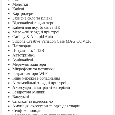
Молотки
Кабелі
Картридери
Захисне скло та плівка
Відеокабелі та адаптери
Кабелі для ноутбуків та ПК
Мережеві зарядні пристрої
CarPlay & Android Auto
Silicone Creative Variation Case MAG COVER
Патчкорди
Потужність 1-12Вт
Автотримачі
Аудіокабелі
Мережеві адаптери
Мікрофони та петлички
Ретранслятори Wi-Fi
Інше мережеве обладнання
Автомобільні зарядні пристрої
Аксесуари та витратні матеріали
Бездротові Мишки
Вакуумні
Спалахи та відеосвітло
Амуніція, аксесуари та одяг для тварин
Селфi-моноподи