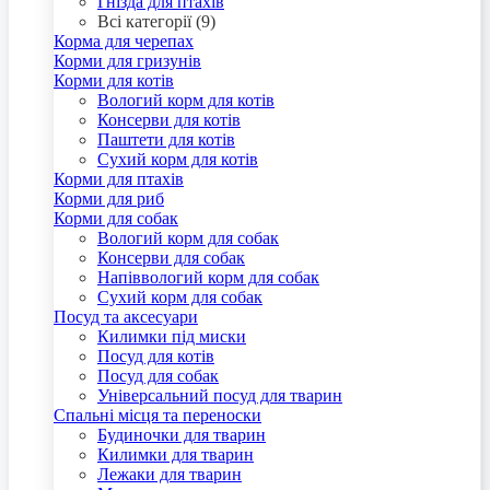
Гнізда для птахів
Всі категорії (9)
Корма для черепах
Корми для гризунів
Корми для котів
Вологий корм для котів
Консерви для котів
Паштети для котів
Сухий корм для котів
Корми для птахів
Корми для риб
Корми для собак
Вологий корм для собак
Консерви для собак
Напіввологий корм для собак
Сухий корм для собак
Посуд та аксесуари
Килимки під миски
Посуд для котів
Посуд для собак
Універсальний посуд для тварин
Спальні місця та переноски
Будиночки для тварин
Килимки для тварин
Лежаки для тварин