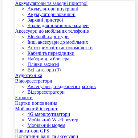
Аккумулятори та зарядні пристрої
Акумулятори внутрішні
Акумулятори зовнішні
Зарядні пристрої
Чохли для зовнішніх батарей
Аксесуари до мобільних телефонів
Bluetooth-гарнітури
Інші аксесуари до мобільних
Автотримачі та автокомплекти
Кабелі та перехідники
Набори для блогера
Плівки захисні
Всі категорії (9)
Аудіотехніка
Відеореєстратори
Аксесуари до відеорегістраторів
Відеореєстратори
Ехолоти
Картки поповнення
Мобільний інтернет
4G-маршрутизатори
Мобільний Wi-Fi роутер
Мобільний модем
Навігатори GPS
Портативні рації та аксесуари