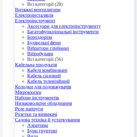
Всі категорії (28)
Витяжні вентилятори
Електроінсталяція
Електроінструмент
Аксесуари для електроінструменту
Багатофункціональні інструменти
Бороздорізи
Будівельні фени
Вібратори глибинні
Вібробулави
Всі категорії (56)
Кабельна продукція
Кабелі комбіновані
Кабель силовий
Кабель телевізійний
Колодки для подовжувачів
Мікрокіоски
Набори інструментів
Низьковольтне обладнання
Реле напруги
Розетки та вимикачі
Садова техніка й устаткування
Аэраторы
Бури грунтові
Вила