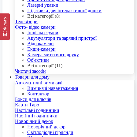
Лазерні указки
Підставка для інтерактивної дошки
Всі категорії (8)
Фільтр
Телевізори
Фото- відео камери
Інші аксесуари
Акумулятори та зарядні пристрої
Відеокамери
Екшн-камери
Камера миттєвого друку
Об'єктиви
Всі категорії (11)
Чистячі засоби
Товари для дому
Автоматичні вимикачі
Вимикачі навантаження
Контактор
Бокси для ключів
Карти Таро
Настільні годинники
Настінні годинники
Новорічний декор
Новорічний декор
Світлодіодні гірлянди