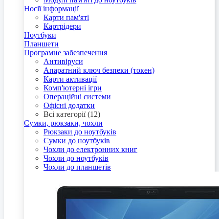
Носії інформації
Карти пам'яті
Картрідери
Ноутбуки
Планшети
Програмне забезпечення
Антивіруси
Апаратний ключ безпеки (токен)
Карти активації
Комп'ютерні ігри
Операційні системи
Офісні додатки
Всі категорії (12)
Сумки, рюкзаки, чохли
Рюкзаки до ноутбуків
Сумки до ноутбуків
Чохли до електронних книг
Чохли до ноутбуків
Чохли до планшетів