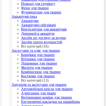
Ножиці для грумінгу
Фени для тварин
Фурмінатори для тварин
Акваріумістика
Акваріуми
Акваріумні обігрівачі
Вентилятори для акваріумів
Декорації в акваріум
Засоби по догляду за водою
Засоби проти водоростей
Всі категорії (16)
Аксесуари та одяг для тварин
Борцівки для тварин
Вітровки для тварин
Дощовики для тварин
Жилети для тварин
Комбінезони для тварин
Костюми для тварин
Всі категорії (13)
Амуніція та аксесуари для тварин
Автомобільні крісла для тварин
Адресники для твари
Ветеринарні коміри для тварин
Ергономічні накладки на нашийник
Знімні ремені