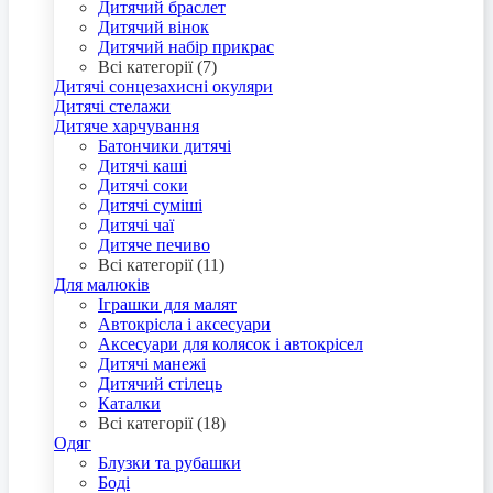
Дитячий браслет
Дитячий вінок
Дитячий набір прикрас
Всі категорії (7)
Дитячі сонцезахисні окуляри
Дитячі стелажи
Дитяче харчування
Батончики дитячі
Дитячі каші
Дитячі соки
Дитячі суміші
Дитячі чаї
Дитяче печиво
Всі категорії (11)
Для малюків
Іграшки для малят
Автокрісла і аксесуари
Аксесуари для колясок і автокрісел
Дитячі манежі
Дитячий стілець
Каталки
Всі категорії (18)
Одяг
Блузки та рубашки
Боді