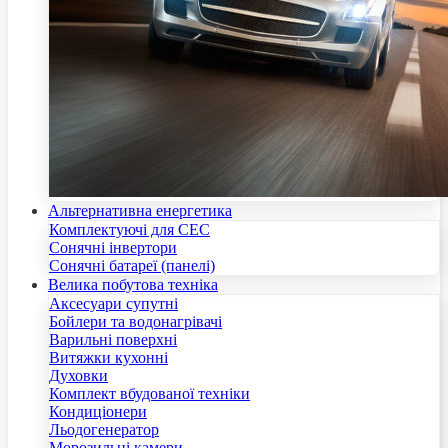
Альтернативна енергетика
Комплектуючі для СЕС
Сонячні інвертори
Сонячні батареї (панелі)
Велика побутова техніка
Аксесуари супутні
Бойлери та водонагрівачі
Варильні поверхні
Витяжки кухонні
Духовки
Комплект вбудованої техніки
Кондиціонери
Льодогенератор
Морозильні камери