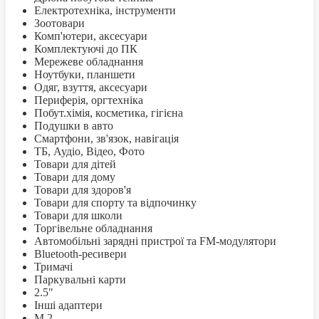
Електротехніка, інструменти
Зоотовари
Комп'ютери, аксесуари
Комплектуючі до ПК
Мережеве обладнання
Ноутбуки, планшети
Одяг, взуття, аксесуари
Периферія, оргтехніка
Побут.хімія, косметика, гігієна
Подушки в авто
Смартфони, зв'язок, навігація
ТБ, Аудіо, Відео, Фото
Товари для дітей
Товари для дому
Товари для здоров'я
Товари для спорту та відпочинку
Товари для школи
Торгівельне обладнання
Автомобільні зарядні пристрої та FM-модулятори
Bluetooth-ресивери
Тримачі
Паркувальні карти
2.5"
Інші адаптери
M.2