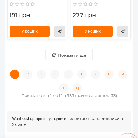
191 грн
277 грн
У кошик
У кошик
Показати ще
1
2
3
4
5
6
7
8
9
>
>|
Показано від 1 до 12 з 385 (всього сторінок: 33)
Wantto.shop пропонує купити:
електроніка та девайси в
Україні