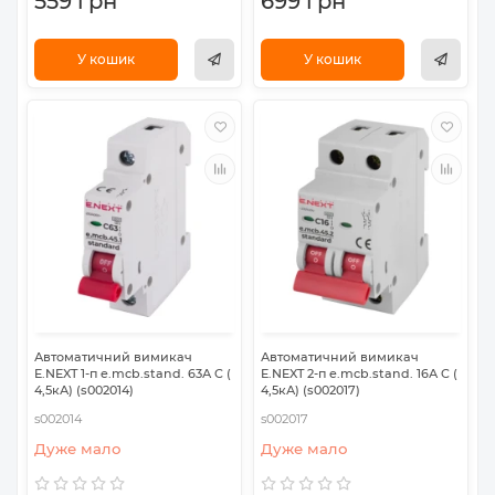
559 грн
699 грн
У кошик
У кошик
Автоматичний вимикач
Автоматичний вимикач
E.NEXT 1-п e.mcb.stand. 63А C (
E.NEXT 2-п e.mcb.stand. 16А C (
4,5кА) (s002014)
4,5кА) (s002017)
s002014
s002017
Дуже мало
Дуже мало