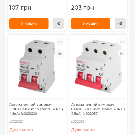
107 грн
203 грн
У кошик
У кошик
Автоматичний вимикач
Автоматичний вимикач
E.NEXT 2-п e.mcb.stand. 32А C (
E.NEXT 3-п e.mcb.stand. 20А C (
4,5кА) (s002020)
4,5кА) (s002032)
s002020
s002032
Дуже мало
Дуже мало