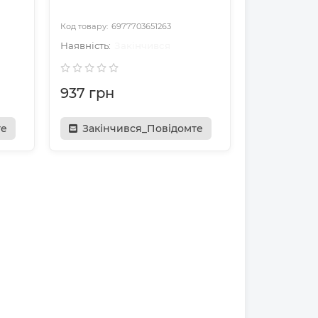
6977703651263
Закінчився
937 грн
те
Закінчився_Повідомте