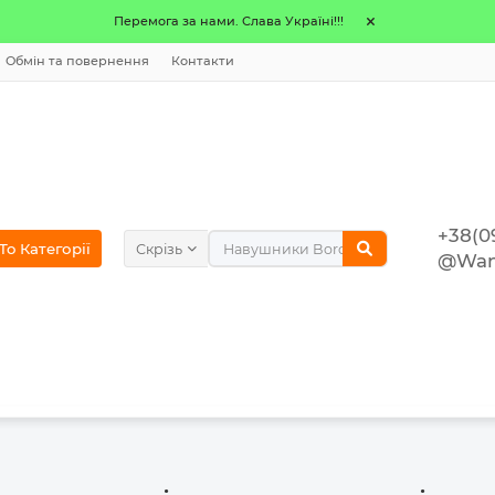
Перемога за нами. Слава Україні!!!
Обмін та повернення
Контакти
+38(0
o Категорії
Скрізь
@Wan