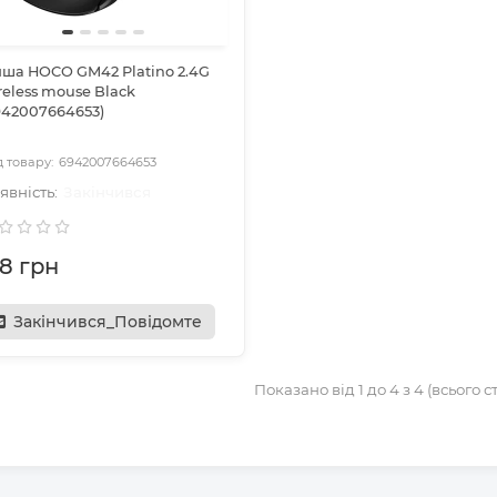
ша HOCO GM42 Platino 2.4G
reless mouse Black
942007664653)
6942007664653
Закінчився
38 грн
Закінчився_Повідомте
Показано від 1 до 4 з 4 (всього ст