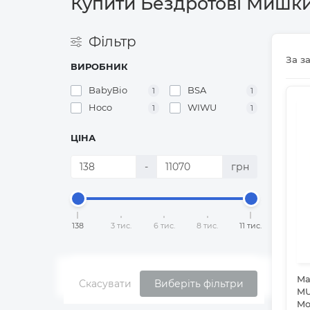
Купити Бездротові Мишки
Фільтр
За з
ВИРОБНИК
BabyBio
BSA
1
1
Hoco
WIWU
1
1
ЦІНА
-
грн
138
3 тис.
6 тис.
8 тис.
11 тис.
Ма
Скасувати
Виберіть фільтри
MU
Mo