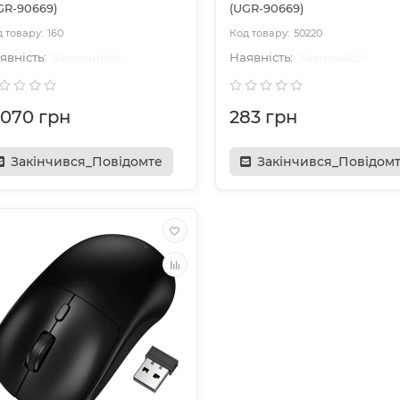
GR-90669)
(UGR-90669)
160
50220
Закінчився
Закінчився
1 070 грн
283 грн
Закінчився_Повідомте
Закінчився_Повідом