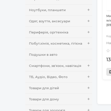
Ноутбуки, планшети
Ми
wi
Одяг, взуття, аксесуари
(6
Периферія, оргтехніка
Побут.хімія, косметика, гігієна
Подушки в авто
1
Смартфони, зв'язок, навігація
ТБ, Аудіо, Відео, Фото
Товари для дітей
Товари для дому
Товари для здоров'я