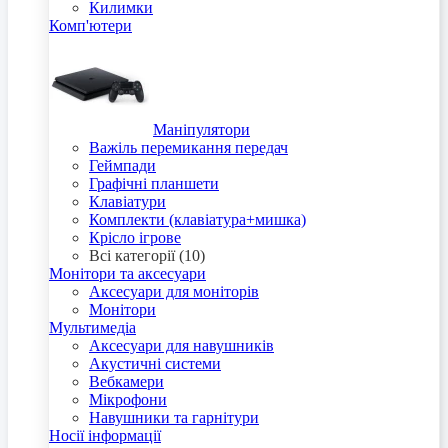
Килимки
Комп'ютери
Маніпулятори
Важіль перемикання передач
Геймпади
Графічні планшети
Клавіатури
Комплекти (клавіатура+мишка)
Крісло ігрове
Всі категорії (10)
Монітори та аксесуари
Аксесуари для моніторів
Монітори
Мультимедіа
Аксесуари для навушників
Акустичні системи
Вебкамери
Мікрофони
Навушники та гарнітури
Носії інформації