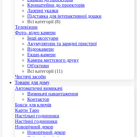
Кронштейни до проекторів
Лазерні указки
Підставка для інтерактивної дошки
Всі категорії (8)
Телевізори
Фото- відео камери
Інші аксесуари
Акумулятори та зарядні пристрої
Відеокамери
Екшн-камери
Камера миттєвого друку
Об'єктиви
Всі категорії (11)
Чистячі засоби
Товари для дому
Автоматичні вимикачі
Вимикачі навантаження
Контактор
Бокси для ключів
Карти Таро
Настільні годинники
Настінні годинники
Новорічний декор
Новорічний декор