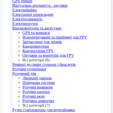
GPS трекер
Віртуальна реальність - окуляри
Електробайки
Електронні перекладачі
Електросамокати
Електроскутер
Квадрокоптери та аксесуари
GPS та компаси
Відеопередавачі та приймачі для FPV
Запчастини для дронів
Квадрокоптери
Контроллери FPV
Окуляри та монітори для FPV
Всі категорії (8)
Ремінці до смарт годинах і браслетів
Розумні годинники
Розумний дім
Дверний дзвінок
Пошукова система
Розумні вимикачі
Розумні кнопки
Розумні реле
Розумна лампочка
Всі категорії (7)
Ручні стабілізатори для відеозйомки