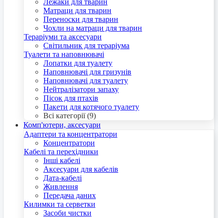
Лежаки для тварин
Матраци для тварин
Переноски для тварин
Чохли на матраци для тварин
Тераріуми та аксесуари
Світильник для тераріума
Туалети та наповнювачі
Лопатки для туалету
Наповнювачі для гризунів
Наповнювачі для туалету
Нейтралізатори запаху
Пісок для птахів
Пакети для котячого туалету
Всі категорії (9)
Комп'ютери, аксесуари
Адаптери та концентратори
Концентратори
Кабелі та перехідники
Інші кабелі
Аксесуари для кабелів
Дата-кабелі
Живлення
Передача даних
Килимки та серветки
Засоби чистки