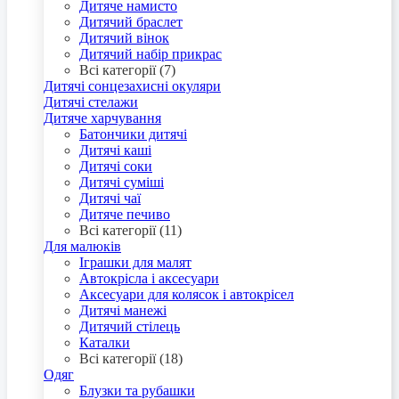
Дитяче намисто
Дитячий браслет
Дитячий вінок
Дитячий набір прикрас
Всі категорії (7)
Дитячі сонцезахисні окуляри
Дитячі стелажи
Дитяче харчування
Батончики дитячі
Дитячі каші
Дитячі соки
Дитячі суміші
Дитячі чаї
Дитяче печиво
Всі категорії (11)
Для малюків
Іграшки для малят
Автокрісла і аксесуари
Аксесуари для колясок і автокрісел
Дитячі манежі
Дитячий стілець
Каталки
Всі категорії (18)
Одяг
Блузки та рубашки