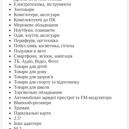
Електротехніка, інструменти
Зоотовари
Комп'ютери, аксесуари
Комплектуючі до ПК
Мережеве обладнання
Ноутбуки, планшети
Одяг, взуття, аксесуари
Периферія, оргтехніка
Побут.хімія, косметика, гігієна
Подушки в авто
Смартфони, зв'язок, навігація
ТБ, Аудіо, Відео, Фото
Товари для дітей
Товари для дому
Товари для здоров'я
Товари для спорту та відпочинку
Товари для школи
Торгівельне обладнання
Автомобільні зарядні пристрої та FM-модулятори
Bluetooth-ресивери
Тримачі
Паркувальні карти
2.5"
Інші адаптери
M.2