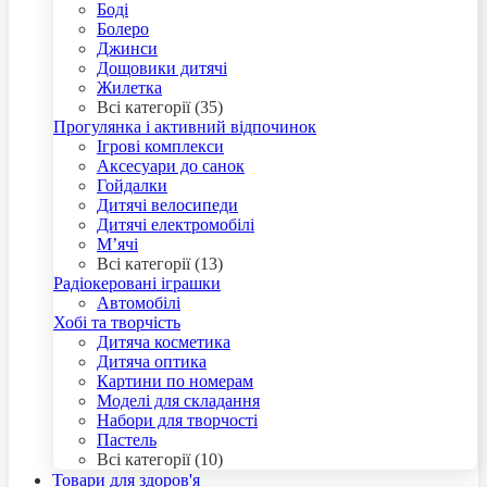
Боді
Болеро
Джинси
Дощовики дитячі
Жилетка
Всі категорії (35)
Прогулянка і активний відпочинок
Ігрові комплекси
Аксесуари до санок
Гойдалки
Дитячі велосипеди
Дитячі електромобілі
М’ячі
Всі категорії (13)
Радіокеровані іграшки
Автомобілі
Хобі та творчість
Дитяча косметика
Дитяча оптика
Картини по номерам
Моделі для складання
Набори для творчості
Пастель
Всі категорії (10)
Товари для здоров'я