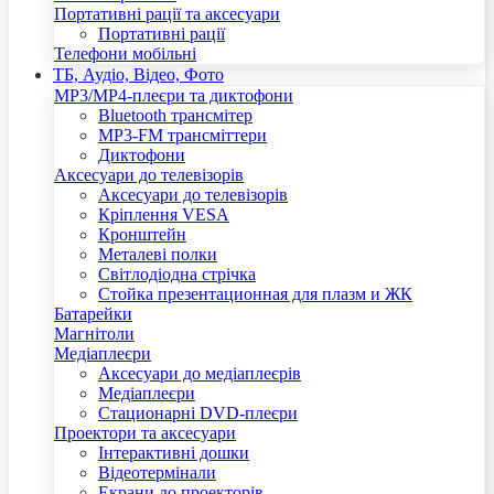
Портативні рації та аксесуари
Портативні рації
Телефони мобільні
ТБ, Аудіо, Відео, Фото
MP3/MP4-плеєри та диктофони
Bluetooth трансмітер
MP3-FM трансміттери
Диктофони
Аксесуари до телевізорів
Аксесуари до телевізорів
Кріплення VESA
Кронштейн
Металеві полки
Світлодіодна стрічка
Стойка презентационная для плазм и ЖК
Батарейки
Магнітоли
Медіаплеєри
Аксесуари до медіаплеєрів
Медіаплеєри
Стационарні DVD-плеєри
Проектори та аксесуари
Інтерактивні дошки
Відеотермінали
Екрани до проекторів