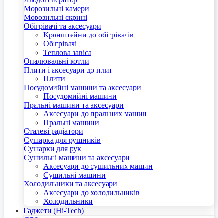
Морозильні камери
Морозильні скрині
Обігрівачі та аксесуари
Кронштейни до обігрівачів
Обігрівачі
Теплова завіса
Опалювальні котли
Плити і аксесуари до плит
Плити
Посудомийні машини та аксесуари
Посудомийні машини
Пральні машини та аксесуари
Аксесуари до пральних машин
Пральні машини
Сталеві радіатори
Сушарка для рушників
Сушарки для рук
Сушильні машини та аксесуари
Аксесуари до сушильних машин
Сушильні машини
Холодильники та аксесуари
Аксесуари до холодильників
Холодильники
Гаджети (Hi-Tech)