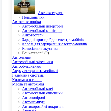
Автоаксесуари
Попільнички
Автоелектроніка
Автомобільні інвертори
Автомобільні монітори
Алкотестери
Зарядні пристрої для електромобілів
Кабелі для заряджання електромобілів
Коаксіальна акустика
Всі категорії (9)
Автолампи
Автомобільні зйомники
Автообладнання
Акумулятори автомобільні
Гальмівна система
Килимки в салон
Масла та автохімія
Автомобільні клеї
Автомобільні очисники
Автополіролі
Автошампуні
Антикорозійні покриття
Антилід