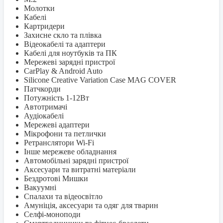
Молотки
Кабелі
Картридери
Захисне скло та плівка
Відеокабелі та адаптери
Кабелі для ноутбуків та ПК
Мережеві зарядні пристрої
CarPlay & Android Auto
Silicone Creative Variation Case MAG COVER
Патчкорди
Потужність 1-12Вт
Автотримачі
Аудіокабелі
Мережеві адаптери
Мікрофони та петлички
Ретранслятори Wi-Fi
Інше мережеве обладнання
Автомобільні зарядні пристрої
Аксесуари та витратні матеріали
Бездротові Мишки
Вакуумні
Спалахи та відеосвітло
Амуніція, аксесуари та одяг для тварин
Селфi-моноподи