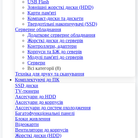
USB Flash
Зовнішні жорсткі диски (HDD)
Карти пам'яті
Компакт-диски та дискети
Твердотільні накопичувачі (SSD)
Серверне обладнання
Додаткове серверне обладнання
Жорсткі диски до серверів
Контроллери, адаптери
Корпуси та БЖ до северів
Модулі пам'яті до серверів
Сервери
Всі категорії (8)
Техніка для друку та сканування
Комплектуючі до ПК
SSD диски
TV-тюнери
Аксесуари до HDD
Аксесуари до корпусів
Акссесуари до систем охолодження
Багатофункціональні панелі
Блоки живлення
Відеокарти
Вентилятори до корпусів
Жорсткі диски (HDD)