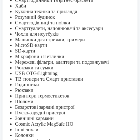
Смартгодинники та фітнес-браслети
Хаби
Кухонна техніка та приладдя
Розумний будинок
Смартгодівниці та поілки
Смарттуалети, наповнювачі та аксесуари
Чохли для ноутбуків
Машинки для стрижки, тримери
MicroSD-карти
SD-карти
Мікрофони і Петлички
Мережеві фільтри, адаптери та подовжувачі
Рюкзаки та сумки
USB OTG/Lightning
ТВ тюнери та Смарт приставки
Годинники
Рюкзаки
Принтери термоетикеток
Шоломи
Бездротові зарядні пристрої
Пуско-зарядні пристрої
Зовнішні кармани
Cosmic Acrylic MagSafe HQ
Інші чохли
Колонки