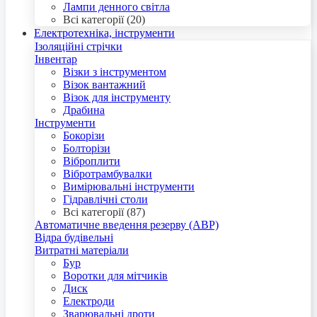
Лампи денного світла
Всі категорії (20)
Електротехніка, інструменти
Ізоляційні стрічки
Інвентар
Візки з інструментом
Візок вантажний
Візок для інструменту
Драбина
Інструменти
Бокорізи
Болторізи
Віброплити
Вібротрамбувалки
Вимірювальні інструменти
Гідравлічні столи
Всі категорії (87)
Автоматичне введення резерву (АВР)
Відра будівельні
Витратні матеріали
Бур
Воротки для мітчиків
Диск
Електроди
Зварювальні дроти