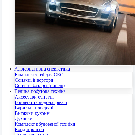
Альтернативна енергетика
Комплектуючі для СЕС
Сонячні інвертори
Сонячні батареї (панелі)
Велика побутова техніка
Аксесуари супутні
Бойлери та водонагрівачі
Варильні поверхні
Витяжки кухонні
Духовки
Комплект вбудованої техніки
Кондиціонери
Льодогенератор