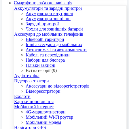
Смартфони, зв'язок, навігація
Аккумулятори та зарядні пристрої
Акумулятори внутрішні
Акумулятори зовнішні
Зарядні пристрої
Чохли для зовнішніх батарей
Аксесуари до мобільних телефонів
Bluetooth-гарнітури
Інші аксесуари до мобільних
Автотримачі та автокомплекти
Кабелі та перехідники
Набори для блогера
Плівки захисні
Всі категорії (9)
Аудіотехніка
Відеореєстратори
Аксесуари до відеорегістраторів
Відеореєстратори
Ехолоти
Картки поповнення
Мобільний інтернет
4G-маршрутизатори
Мобільний Wi-Fi роутер
Мобільний модем
Навігатори GPS