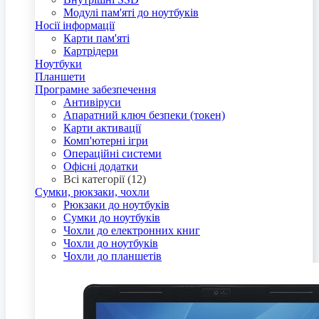
Модулі пам'яті до ноутбуків
Носії інформації
Карти пам'яті
Картрідери
Ноутбуки
Планшети
Програмне забезпечення
Антивіруси
Апаратний ключ безпеки (токен)
Карти активації
Комп'ютерні ігри
Операційні системи
Офісні додатки
Всі категорії (12)
Сумки, рюкзаки, чохли
Рюкзаки до ноутбуків
Сумки до ноутбуків
Чохли до електронних книг
Чохли до ноутбуків
Чохли до планшетів