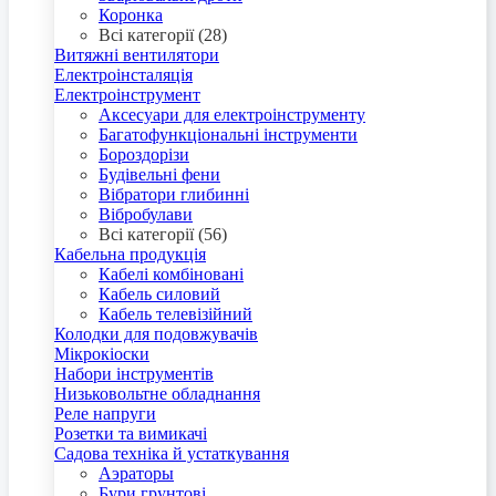
Коронка
Всі категорії (28)
Витяжні вентилятори
Електроінсталяція
Електроінструмент
Аксесуари для електроінструменту
Багатофункціональні інструменти
Бороздорізи
Будівельні фени
Вібратори глибинні
Вібробулави
Всі категорії (56)
Кабельна продукція
Кабелі комбіновані
Кабель силовий
Кабель телевізійний
Колодки для подовжувачів
Мікрокіоски
Набори інструментів
Низьковольтне обладнання
Реле напруги
Розетки та вимикачі
Садова техніка й устаткування
Аэраторы
Бури грунтові