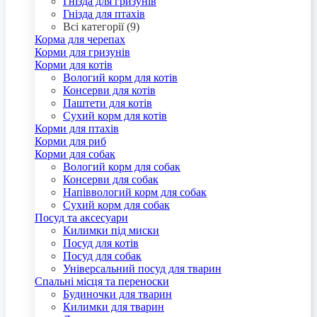
Гнізда для гризунів
Гнізда для птахів
Всі категорії (9)
Корма для черепах
Корми для гризунів
Корми для котів
Вологий корм для котів
Консерви для котів
Паштети для котів
Сухий корм для котів
Корми для птахів
Корми для риб
Корми для собак
Вологий корм для собак
Консерви для собак
Напіввологий корм для собак
Сухий корм для собак
Посуд та аксесуари
Килимки під миски
Посуд для котів
Посуд для собак
Універсальний посуд для тварин
Спальні місця та переноски
Будиночки для тварин
Килимки для тварин