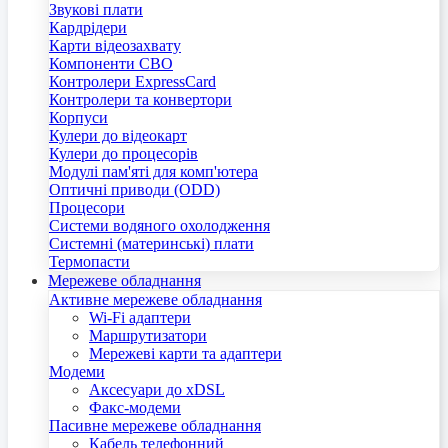
Звукові плати
Кардрідери
Карти відеозахвату
Компоненти СВО
Контролери ExpressCard
Контролери та конвертори
Корпуси
Кулери до відеокарт
Кулери до процесорів
Модулі пам'яті для комп'ютера
Оптичні приводи (ODD)
Процесори
Системи водяного охолодження
Системні (материнські) плати
Термопасти
Мережеве обладнання
Активне мережеве обладнання
Wi-Fi адаптери
Маршрутизатори
Мережеві карти та адаптери
Модеми
Аксесуари до xDSL
Факс-модеми
Пасивне мережеве обладнання
Кабель телефонний