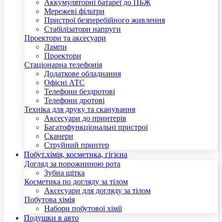
Аккумуляторні батареї до ПБЖ
Мережеві фільтри
Пристрої безперебійного живлення
Стабілізатори напруги
Проектори та аксесуари
Лампи
Проектори
Стаціонарна телефонія
Додаткове обладнання
Офісні АТС
Телефони бездротові
Телефони дротові
Техніка для друку та сканування
Аксесуари до принтерів
Багатофункціональні пристрої
Сканери
Струйний принтер
Побут.хімія, косметика, гігієна
Догляд за порожниною рота
Зубна щітка
Косметика по догляду за тілом
Аксесуари для догляду за тілом
Побутова хімія
Набори побутової хімії
Подушки в авто