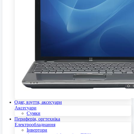
Одяг, взуття, аксесуари
Аксесуари
Сумки
Периферія, оргтехніка
Електрообладнання
Інвертори