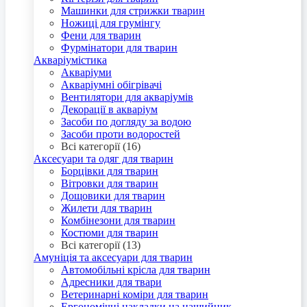
Машинки для стрижки тварин
Ножиці для грумінгу
Фени для тварин
Фурмінатори для тварин
Акваріумістика
Акваріуми
Акваріумні обігрівачі
Вентилятори для акваріумів
Декорації в акваріум
Засоби по догляду за водою
Засоби проти водоростей
Всі категорії (16)
Аксесуари та одяг для тварин
Борцівки для тварин
Вітровки для тварин
Дощовики для тварин
Жилети для тварин
Комбінезони для тварин
Костюми для тварин
Всі категорії (13)
Амуніція та аксесуари для тварин
Автомобільні крісла для тварин
Адресники для твари
Ветеринарні коміри для тварин
Ергономічні накладки на нашийник