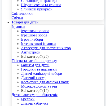
Світлодіодні гірлянди
Штучні сосни та ялинки
Ялинкові прикраси
Світильники
Свічки
Товари для дітей
Іграшки
Іграшки-нічники
Іграшкова зброя
Ігрові набори
Інтерактивні іграшки
Аксесуари для настільних ігор
Антистреси
Всі категорії (25)
Гігієна та засоби по догляду
Бальзам для дітей
Горщики та підставки
Дитячі манікюрні набори
Дитячий посуд
Косметика для малюка і мами
Молоковідсмоктувачи
Всі категорії (14)
Дитячі аксесуари і біжутерія
Брелоки
Дитяча каблучка