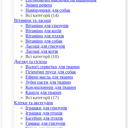
Знімні ремені
Намордники для собак
Всі категорії (14)
Вітаміни та ласощі
Вітаміни для гризунів
Вітаміни для котів
Вітаміни для птахів
Вітаміни для собак
Ласощі для гризунів
Ласощі для котів
Всі категорії (10)
Догляд та гігієна
Вологі серветки для тварин
Гігіенічні труси для собак
Ефірні масла для тварин
Зубні пасти для тварин
Кондиціонери для тварин
Краплі для тварин
Всі категорії (17)
Клітки та аксесуари
Іграшки для гризунів
Іграшки для птахів
Басейни для птахів
Гамаки для гризунів