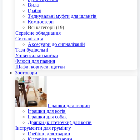
Вила
Граблі
З'єднувальні муфти для шлангів
Компостери
Всі категорії (19)
Сервісне обладнання
Сигналізація
Аксесуари до сигналізацій
Тази будівельні
Універсальні мийки
Флюси для паяння
Шафи, корпуси, щитки
Зоотовари
Іграшки для тварин
Іграшки для котів
Іграшки для собак
Дряпки (кігтеточки) для котів
Інструменти для грумінгу
Гребінці для тварин
Кігтерізи для тварин