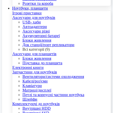
Розетки та короба
Ноутбуки, планшети
Ігрові приставки
Аксесуари для ноутбуків
USB- хаби
Автоадаптери
Аксесуари різні
Акумуляторні батареї
Блоки живлення
Док станції/порт репликатори
Всі категорії (9)
Аксесуари для планшетів
Блоки живлення
Підставка до планшета
Електронні книги
Запчастини для ноутбуків
Вентилятори/системи охолодження
Кабелі/роз'єми
Клавіатури
Матриці/дисплеї
Петлі та корпусні частини ноутбука
Шлейфи
Комплектуючі до ноутбуків
Внутрішні HDD
Внутрішні SSD