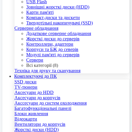
USB Flash
Зовнішні жорсткі диски (HDD)
Карти пам'яті
Компакт-диски та дискети
Твердотільні накопичувачі (SSD)
Серверне обладнання
Додаткове серверне обладнання
Жорсткі диски до серверів
Контроллери, адаптери
Корпуси та БЖ до северів
Модулі пам'яті до серверів
Сервери
Всі категорії (8)
Техніка для друку та сканування
Комплектуючі до ПК
SSD диски
TV-тюнери
Аксесуари до HDD
Аксесуари до корпусів
Акссесуари до систем охолодження
Багатофункціональні панелі
Блоки живлення
Відеокарти
Вентилятори до корпусів
Жорсткі диски (HDD)