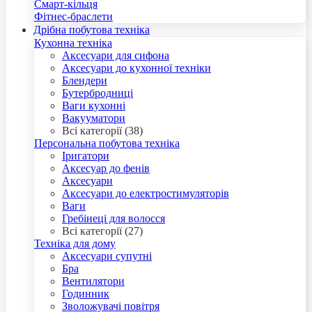
Смарт-кільця
Фітнес-браслети
Дрібна побутова техніка
Кухонна техніка
Аксесуари для сифона
Аксесуари до кухонної техніки
Блендери
Бутербродниці
Ваги кухонні
Вакууматори
Всі категорії (38)
Персональна побутова техніка
Іригатори
Аксесуар до фенів
Аксесуари
Аксесуари до електростимуляторів
Ваги
Гребінеці для волосся
Всі категорії (27)
Техніка для дому
Аксесуари супутні
Бра
Вентилятори
Годинник
Зволожувачі повітря