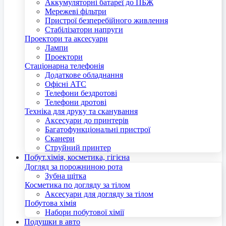
Аккумуляторні батареї до ПБЖ
Мережеві фільтри
Пристрої безперебійного живлення
Стабілізатори напруги
Проектори та аксесуари
Лампи
Проектори
Стаціонарна телефонія
Додаткове обладнання
Офісні АТС
Телефони бездротові
Телефони дротові
Техніка для друку та сканування
Аксесуари до принтерів
Багатофункціональні пристрої
Сканери
Струйний принтер
Побут.хімія, косметика, гігієна
Догляд за порожниною рота
Зубна щітка
Косметика по догляду за тілом
Аксесуари для догляду за тілом
Побутова хімія
Набори побутової хімії
Подушки в авто