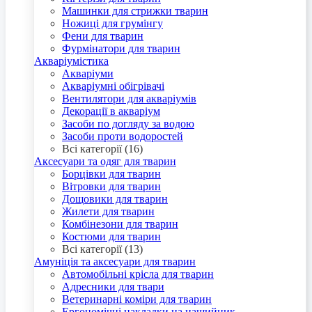
Машинки для стрижки тварин
Ножиці для грумінгу
Фени для тварин
Фурмінатори для тварин
Акваріумістика
Акваріуми
Акваріумні обігрівачі
Вентилятори для акваріумів
Декорації в акваріум
Засоби по догляду за водою
Засоби проти водоростей
Всі категорії (16)
Аксесуари та одяг для тварин
Борцівки для тварин
Вітровки для тварин
Дощовики для тварин
Жилети для тварин
Комбінезони для тварин
Костюми для тварин
Всі категорії (13)
Амуніція та аксесуари для тварин
Автомобільні крісла для тварин
Адресники для твари
Ветеринарні коміри для тварин
Ергономічні накладки на нашийник