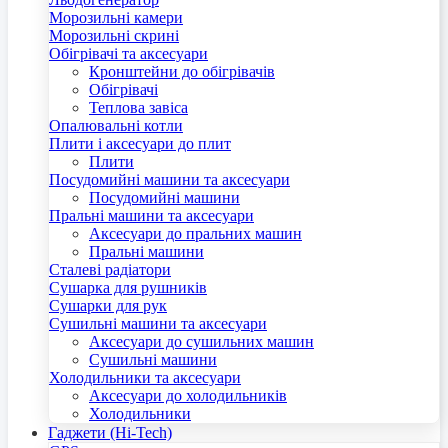
Морозильні камери
Морозильні скрині
Обігрівачі та аксесуари
Кронштейни до обігрівачів
Обігрівачі
Теплова завіса
Опалювальні котли
Плити і аксесуари до плит
Плити
Посудомийні машини та аксесуари
Посудомийні машини
Пральні машини та аксесуари
Аксесуари до пральних машин
Пральні машини
Сталеві радіатори
Сушарка для рушників
Сушарки для рук
Сушильні машини та аксесуари
Аксесуари до сушильних машин
Сушильні машини
Холодильники та аксесуари
Аксесуари до холодильників
Холодильники
Гаджети (Hi-Tech)