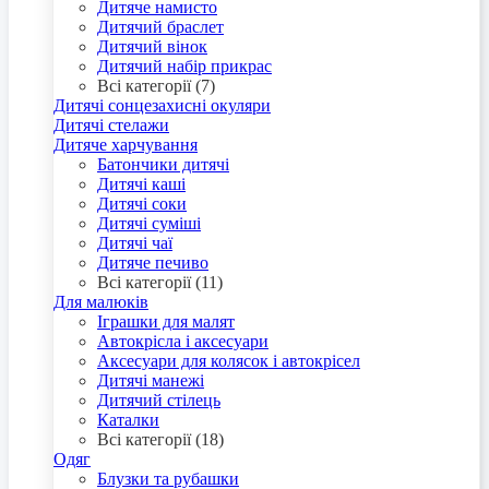
Дитяче намисто
Дитячий браслет
Дитячий вінок
Дитячий набір прикрас
Всі категорії (7)
Дитячі сонцезахисні окуляри
Дитячі стелажи
Дитяче харчування
Батончики дитячі
Дитячі каші
Дитячі соки
Дитячі суміші
Дитячі чаї
Дитяче печиво
Всі категорії (11)
Для малюків
Іграшки для малят
Автокрісла і аксесуари
Аксесуари для колясок і автокрісел
Дитячі манежі
Дитячий стілець
Каталки
Всі категорії (18)
Одяг
Блузки та рубашки