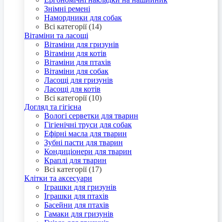
Знімні ремені
Намордники для собак
Всі категорії (14)
Вітаміни та ласощі
Вітаміни для гризунів
Вітаміни для котів
Вітаміни для птахів
Вітаміни для собак
Ласощі для гризунів
Ласощі для котів
Всі категорії (10)
Догляд та гігієна
Вологі серветки для тварин
Гігіенічні труси для собак
Ефірні масла для тварин
Зубні пасти для тварин
Кондиціонери для тварин
Краплі для тварин
Всі категорії (17)
Клітки та аксесуари
Іграшки для гризунів
Іграшки для птахів
Басейни для птахів
Гамаки для гризунів