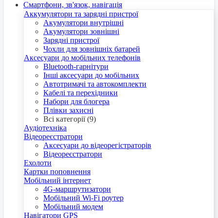
Смартфони, зв'язок, навігація
Аккумулятори та зарядні пристрої
Акумулятори внутрішні
Акумулятори зовнішні
Зарядні пристрої
Чохли для зовнішніх батарей
Аксесуари до мобільних телефонів
Bluetooth-гарнітури
Інші аксесуари до мобільних
Автотримачі та автокомплекти
Кабелі та перехідники
Набори для блогера
Плівки захисні
Всі категорії (9)
Аудіотехніка
Відеореєстратори
Аксесуари до відеорегістраторів
Відеореєстратори
Ехолоти
Картки поповнення
Мобільний інтернет
4G-маршрутизатори
Мобільний Wi-Fi роутер
Мобільний модем
Навігатори GPS