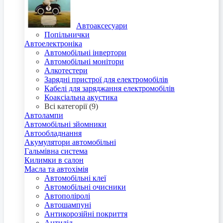
Автоаксесуари
Попільнички
Автоелектроніка
Автомобільні інвертори
Автомобільні монітори
Алкотестери
Зарядні пристрої для електромобілів
Кабелі для заряджання електромобілів
Коаксіальна акустика
Всі категорії (9)
Автолампи
Автомобільні зйомники
Автообладнання
Акумулятори автомобільні
Гальмівна система
Килимки в салон
Масла та автохімія
Автомобільні клеї
Автомобільні очисники
Автополіролі
Автошампуні
Антикорозійні покриття
Антилід