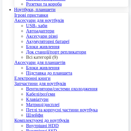
Розетки та короба
Ноутбуки, планшети
Ігрові приставки
Аксесуари для ноутбуків
USB- хаби
Автоадаптери
Аксесуари різні
Акумуляторні батареї
Блоки живлення
Док станції/порт репликатори
Всі категорії (9)
Аксесуари для планшетів
Блоки живлення
Підставка до планшета
Електронні книги
Запчастини для ноутбуків
Вентилятори/системи охолодження
Кабелі/роз'єми
Клавіатури
Матриці/дисплеї
Петлі та корпусні частини ноутбука
Шлейфи
Комплектуючі до ноутбуків
Внутрішні HDD
Внутрішні SSD