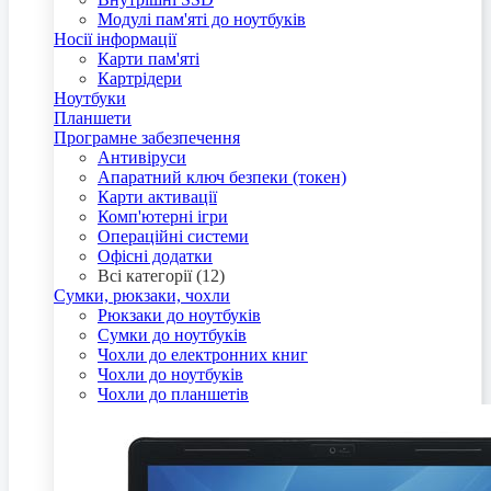
Модулі пам'яті до ноутбуків
Носії інформації
Карти пам'яті
Картрідери
Ноутбуки
Планшети
Програмне забезпечення
Антивіруси
Апаратний ключ безпеки (токен)
Карти активації
Комп'ютерні ігри
Операційні системи
Офісні додатки
Всі категорії (12)
Сумки, рюкзаки, чохли
Рюкзаки до ноутбуків
Сумки до ноутбуків
Чохли до електронних книг
Чохли до ноутбуків
Чохли до планшетів