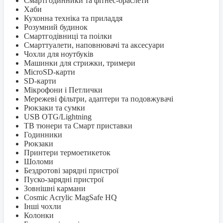
Смартгодинники та фітнес-браслети
Хаби
Кухонна техніка та приладдя
Розумний будинок
Смартгодівниці та поілки
Смарттуалети, наповнювачі та аксесуари
Чохли для ноутбуків
Машинки для стрижки, тримери
MicroSD-карти
SD-карти
Мікрофони і Петлички
Мережеві фільтри, адаптери та подовжувачі
Рюкзаки та сумки
USB OTG/Lightning
ТВ тюнери та Смарт приставки
Годинники
Рюкзаки
Принтери термоетикеток
Шоломи
Бездротові зарядні пристрої
Пуско-зарядні пристрої
Зовнішні кармани
Cosmic Acrylic MagSafe HQ
Інші чохли
Колонки