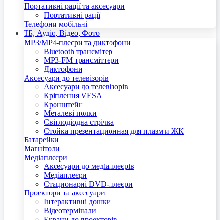
Портативні рації та аксесуари
Портативні рації
Телефони мобільні
ТБ, Аудіо, Відео, Фото
MP3/MP4-плеєри та диктофони
Bluetooth трансмітер
MP3-FM трансміттери
Диктофони
Аксесуари до телевізорів
Аксесуари до телевізорів
Кріплення VESA
Кронштейн
Металеві полки
Світлодіодна стрічка
Стойка презентационная для плазм и ЖК
Батарейки
Магнітоли
Медіаплеєри
Аксесуари до медіаплеєрів
Медіаплеєри
Стационарні DVD-плеєри
Проектори та аксесуари
Інтерактивні дошки
Відеотермінали
Екрани до проекторів