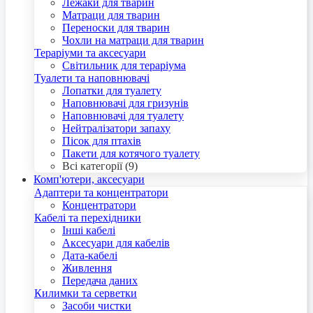
Лежаки для тварин
Матраци для тварин
Переноски для тварин
Чохли на матраци для тварин
Тераріуми та аксесуари
Світильник для тераріума
Туалети та наповнювачі
Лопатки для туалету
Наповнювачі для гризунів
Наповнювачі для туалету
Нейтралізатори запаху
Пісок для птахів
Пакети для котячого туалету
Всі категорії (9)
Комп'ютери, аксесуари
Адаптери та концентратори
Концентратори
Кабелі та перехідники
Інші кабелі
Аксесуари для кабелів
Дата-кабелі
Живлення
Передача даних
Килимки та серветки
Засоби чистки