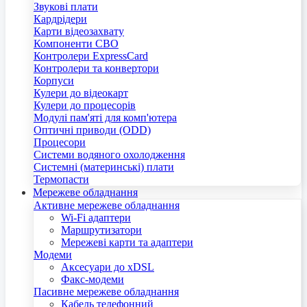
Звукові плати
Кардрідери
Карти відеозахвату
Компоненти СВО
Контролери ExpressCard
Контролери та конвертори
Корпуси
Кулери до відеокарт
Кулери до процесорів
Модулі пам'яті для комп'ютера
Оптичні приводи (ODD)
Процесори
Системи водяного охолодження
Системні (материнські) плати
Термопасти
Мережеве обладнання
Активне мережеве обладнання
Wi-Fi адаптери
Маршрутизатори
Мережеві карти та адаптери
Модеми
Аксесуари до xDSL
Факс-модеми
Пасивне мережеве обладнання
Кабель телефонний