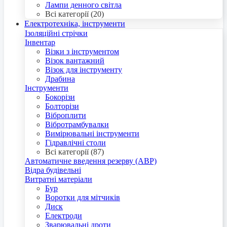
Лампи денного світла
Всі категорії (20)
Електротехніка, інструменти
Ізоляційні стрічки
Інвентар
Візки з інструментом
Візок вантажний
Візок для інструменту
Драбина
Інструменти
Бокорізи
Болторізи
Віброплити
Вібротрамбувалки
Вимірювальні інструменти
Гідравлічні столи
Всі категорії (87)
Автоматичне введення резерву (АВР)
Відра будівельні
Витратні матеріали
Бур
Воротки для мітчиків
Диск
Електроди
Зварювальні дроти