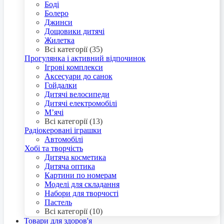
Боді
Болеро
Джинси
Дощовики дитячі
Жилетка
Всі категорії (35)
Прогулянка і активний відпочинок
Ігрові комплекси
Аксесуари до санок
Гойдалки
Дитячі велосипеди
Дитячі електромобілі
М’ячі
Всі категорії (13)
Радіокеровані іграшки
Автомобілі
Хобі та творчість
Дитяча косметика
Дитяча оптика
Картини по номерам
Моделі для складання
Набори для творчості
Пастель
Всі категорії (10)
Товари для здоров'я