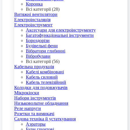
Коронка
Всі категорії (28)
Витяжні вентилятори
Електроінсталяція
Електроінструмент
Аксесуари для електроінструменту
Багатофункціональні інструменти
Бороздорізи
Будівельні фени
Вібратори глибинні
Вібробулави
Всі категорії (56)
Кабельна продукція
Кабелі комбіновані
Кабель силовий
Кабель телевізійний
Колодки для подовжувачів
Мікрокіоски
Набори інструментів
Низьковольтне обладнання
Реле напруги
Розетки та вимикачі
Садова техніка й устаткування
Аэраторы
Бури грунтові