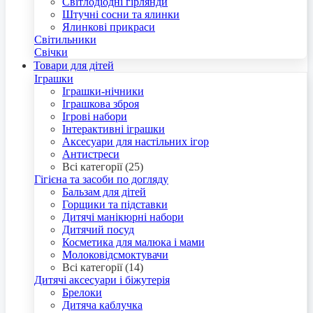
Світлодіодні гірлянди
Штучні сосни та ялинки
Ялинкові прикраси
Світильники
Свічки
Товари для дітей
Іграшки
Іграшки-нічники
Іграшкова зброя
Ігрові набори
Інтерактивні іграшки
Аксесуари для настільних ігор
Антистреси
Всі категорії (25)
Гігієна та засоби по догляду
Бальзам для дітей
Горщики та підставки
Дитячі манікюрні набори
Дитячий посуд
Косметика для малюка і мами
Молоковідсмоктувачи
Всі категорії (14)
Дитячі аксесуари і біжутерія
Брелоки
Дитяча каблучка