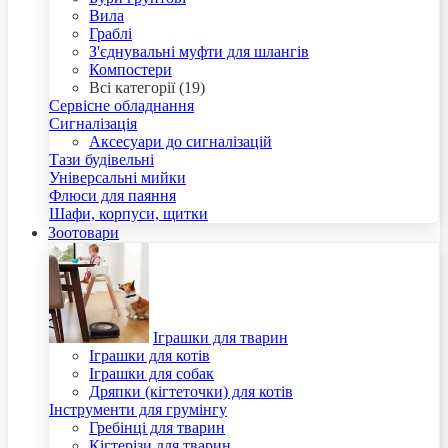
Вила
Граблі
З'єднувальні муфти для шлангів
Компостери
Всі категорії (19)
Сервісне обладнання
Сигналізація
Аксесуари до сигналізацій
Тази будівельні
Універсальні мийки
Флюси для паяння
Шафи, корпуси, щитки
Зоотовари
Іграшки для тварин
Іграшки для котів
Іграшки для собак
Дряпки (кігтеточки) для котів
Інструменти для грумінгу
Гребінці для тварин
Кігтерізи для тварин