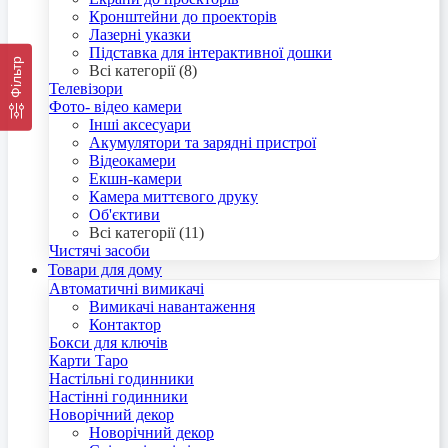
Кронштейни до проекторів
Лазерні указки
Підставка для інтерактивної дошки
Фільтр
Всі категорії (8)
Телевізори
Фото- відео камери
Інші аксесуари
Акумулятори та зарядні пристрої
Відеокамери
Екшн-камери
Камера миттєвого друку
Об'єктиви
Всі категорії (11)
Чистячі засоби
Товари для дому
Автоматичні вимикачі
Вимикачі навантаження
Контактор
Бокси для ключів
Карти Таро
Настільні годинники
Настінні годинники
Новорічний декор
Новорічний декор