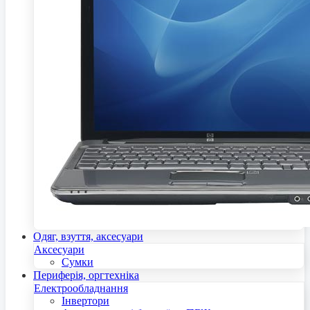
Одяг, взуття, аксесуари
Аксесуари
Сумки
Периферія, оргтехніка
Електрообладнання
Інвертори