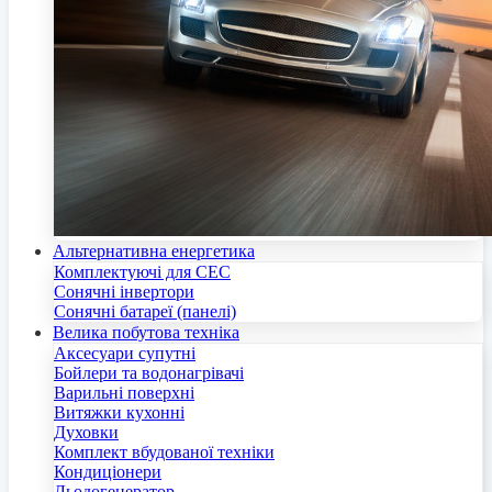
Альтернативна енергетика
Комплектуючі для СЕС
Сонячні інвертори
Сонячні батареї (панелі)
Велика побутова техніка
Аксесуари супутні
Бойлери та водонагрівачі
Варильні поверхні
Витяжки кухонні
Духовки
Комплект вбудованої техніки
Кондиціонери
Льодогенератор