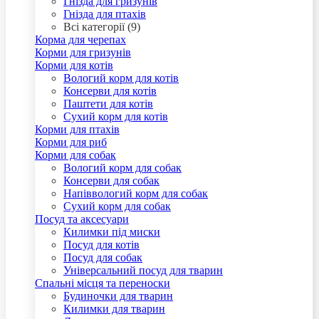
Гнізда для гризунів
Гнізда для птахів
Всі категорії (9)
Корма для черепах
Корми для гризунів
Корми для котів
Вологий корм для котів
Консерви для котів
Паштети для котів
Сухий корм для котів
Корми для птахів
Корми для риб
Корми для собак
Вологий корм для собак
Консерви для собак
Напіввологий корм для собак
Сухий корм для собак
Посуд та аксесуари
Килимки під миски
Посуд для котів
Посуд для собак
Універсальний посуд для тварин
Спальні місця та переноски
Будиночки для тварин
Килимки для тварин