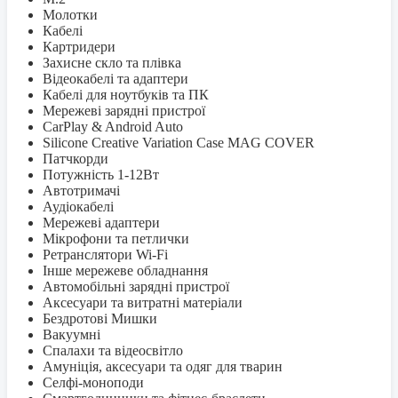
Молотки
Кабелі
Картридери
Захисне скло та плівка
Відеокабелі та адаптери
Кабелі для ноутбуків та ПК
Мережеві зарядні пристрої
CarPlay & Android Auto
Silicone Creative Variation Case MAG COVER
Патчкорди
Потужність 1-12Вт
Автотримачі
Аудіокабелі
Мережеві адаптери
Мікрофони та петлички
Ретранслятори Wi-Fi
Інше мережеве обладнання
Автомобільні зарядні пристрої
Аксесуари та витратні матеріали
Бездротові Мишки
Вакуумні
Спалахи та відеосвітло
Амуніція, аксесуари та одяг для тварин
Селфi-моноподи