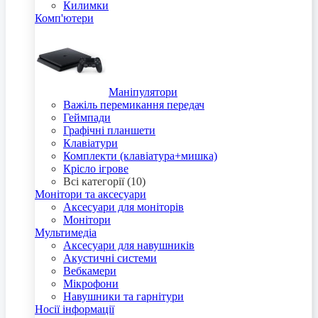
Килимки
Комп'ютери
Маніпулятори
Важіль перемикання передач
Геймпади
Графічні планшети
Клавіатури
Комплекти (клавіатура+мишка)
Крісло ігрове
Всі категорії (10)
Монітори та аксесуари
Аксесуари для моніторів
Монітори
Мультимедіа
Аксесуари для навушників
Акустичні системи
Вебкамери
Мікрофони
Навушники та гарнітури
Носії інформації