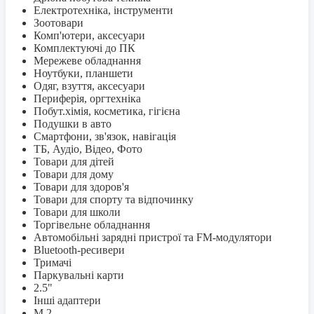
Електротехніка, інструменти
Зоотовари
Комп'ютери, аксесуари
Комплектуючі до ПК
Мережеве обладнання
Ноутбуки, планшети
Одяг, взуття, аксесуари
Периферія, оргтехніка
Побут.хімія, косметика, гігієна
Подушки в авто
Смартфони, зв'язок, навігація
ТБ, Аудіо, Відео, Фото
Товари для дітей
Товари для дому
Товари для здоров'я
Товари для спорту та відпочинку
Товари для школи
Торгівельне обладнання
Автомобільні зарядні пристрої та FM-модулятори
Bluetooth-ресивери
Тримачі
Паркувальні карти
2.5"
Інші адаптери
M.2