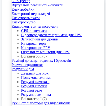
GPS трекер
Віртуальна реальність - окуляри
Електробайки
Електронні перекладачі
Електросамокати
Електроскутер
Квадрокоптери та аксесуари
GPS та компаси
Відеопередавачі та приймачі для FPV
Запчастини для дронів
Квадрокоптери
Контроллери FPV
Окуляри та монітори для FPV
Всі категорії (8)
Ремінці до смарт годинах і браслетів
Розумні годинники
Розумний дім
Дверний дзвінок
Пошукова система
Розумні вимикачі
Розумні кнопки
Розумні реле
Розумна лампочка
Всі категорії (7)
Ручні стабілізатори для відеозйомки