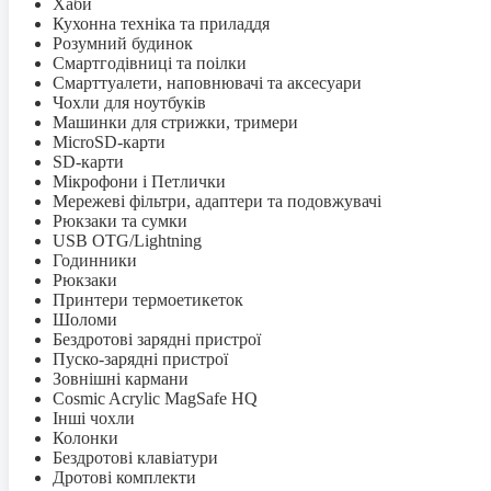
Хаби
Кухонна техніка та приладдя
Розумний будинок
Смартгодівниці та поілки
Смарттуалети, наповнювачі та аксесуари
Чохли для ноутбуків
Машинки для стрижки, тримери
MicroSD-карти
SD-карти
Мікрофони і Петлички
Мережеві фільтри, адаптери та подовжувачі
Рюкзаки та сумки
USB OTG/Lightning
Годинники
Рюкзаки
Принтери термоетикеток
Шоломи
Бездротові зарядні пристрої
Пуско-зарядні пристрої
Зовнішні кармани
Cosmic Acrylic MagSafe HQ
Інші чохли
Колонки
Бездротові клавіатури
Дротові комплекти