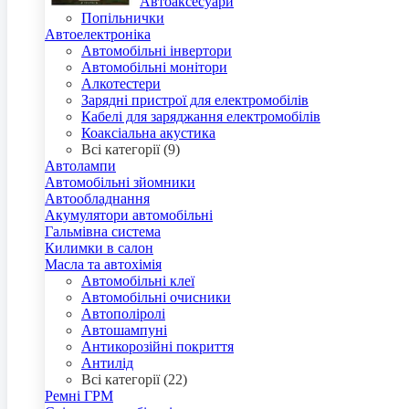
Автоаксесуари
Попільнички
Автоелектроніка
Автомобільні інвертори
Автомобільні монітори
Алкотестери
Зарядні пристрої для електромобілів
Кабелі для заряджання електромобілів
Коаксіальна акустика
Всі категорії (9)
Автолампи
Автомобільні зйомники
Автообладнання
Акумулятори автомобільні
Гальмівна система
Килимки в салон
Масла та автохімія
Автомобільні клеї
Автомобільні очисники
Автополіролі
Автошампуні
Антикорозійні покриття
Антилід
Всі категорії (22)
Ремні ГРМ