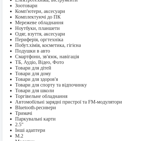
Зоотовари
Комп'ютери, аксесуари
Комплектуючі до ПК
Мережеве обладнання
Ноутбуки, планшети
Одяг, взуття, аксесуари
Периферія, оргтехніка
Побут.хімія, косметика, гігієна
Подушки в авто
Смартфони, зв'язок, навігація
ТБ, Аудіо, Відео, Фото
Товари для дітей
Товари для дому
Товари для здоров'я
Товари для спорту та відпочинку
Товари для школи
Торгівельне обладнання
Автомобільні зарядні пристрої та FM-модулятори
Bluetooth-ресивери
Тримачі
Паркувальні карти
2.5"
Інші адаптери
M.2