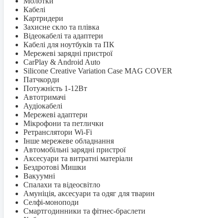
Молотки
Кабелі
Картридери
Захисне скло та плівка
Відеокабелі та адаптери
Кабелі для ноутбуків та ПК
Мережеві зарядні пристрої
CarPlay & Android Auto
Silicone Creative Variation Case MAG COVER
Патчкорди
Потужність 1-12Вт
Автотримачі
Аудіокабелі
Мережеві адаптери
Мікрофони та петлички
Ретранслятори Wi-Fi
Інше мережеве обладнання
Автомобільні зарядні пристрої
Аксесуари та витратні матеріали
Бездротові Мишки
Вакуумні
Спалахи та відеосвітло
Амуніція, аксесуари та одяг для тварин
Селфi-моноподи
Смартгодинники та фітнес-браслети