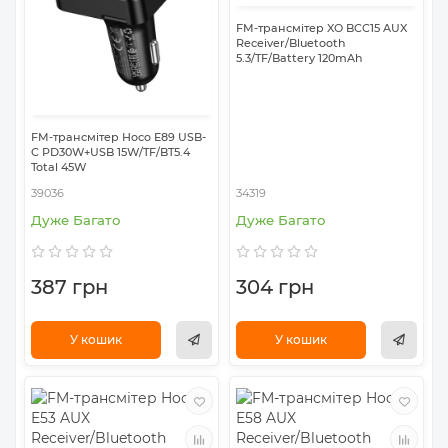
FM-трансмітер XO BCC15 AUX
Receiver/Bluetooth
5.3/TF/Battery 120mAh
FM-трансмітер Hoco E89 USB-
C PD30W+USB 15W/TF/BT5.4
Total 45W
39036
34319
Дуже Багато
Дуже Багато
387 грн
304 грн
У кошик
У кошик