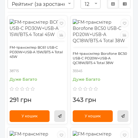
FM-трансмітер BC61 USB-C
PD30W+USB-A 15W/BT5.4 Total
FM-трансмітер Borofone BC50
45W
USB-C PD20W+USB-A
QC18W/BT5.4 Total 38W
38715
35545
Дуже Багато
Дуже Багато
291 грн
343 грн
У кошик
У кошик