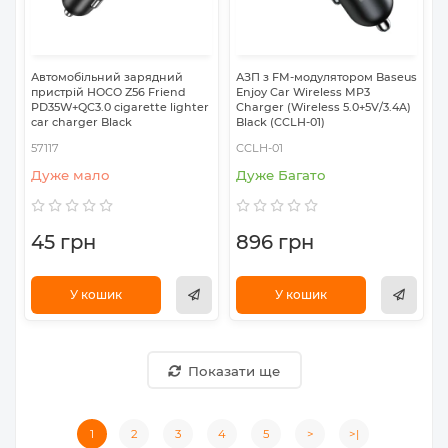
Автомобільний зарядний
АЗП з FM-модулятором Baseus
пристрій HOCO Z56 Friend
Enjoy Car Wireless MP3
PD35W+QC3.0 cigarette lighter
Charger (Wireless 5.0+5V/3.4A)
car charger Black
Black (CCLH-01)
57117
CCLH-01
Дуже мало
Дуже Багато
45 грн
896 грн
У кошик
У кошик
Показати ще
1
2
3
4
5
>
>|