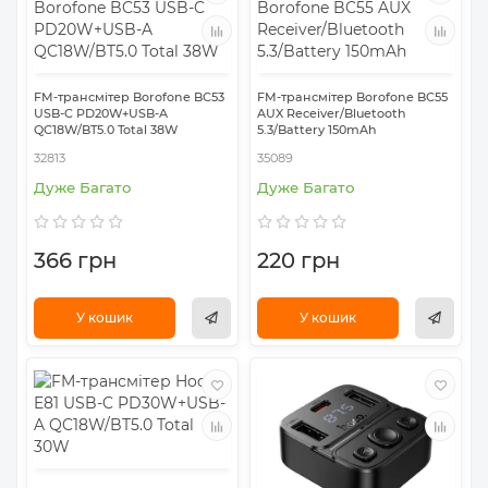
FM-трансмітер Borofone BC53
FM-трансмітер Borofone BC55
USB-C PD20W+USB-A
AUX Receiver/Bluetooth
QC18W/BT5.0 Total 38W
5.3/Battery 150mAh
32813
35089
Дуже Багато
Дуже Багато
366 грн
220 грн
У кошик
У кошик