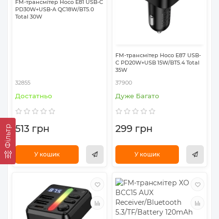
FM-трансмітер Hoco E81 USB-C
PD30W+USB-A QC18W/BT5.0
Total 30W
FM-трансмітер Hoco E87 USB-
C PD20W+USB 15W/BT5.4 Total
35W
32855
37900
Достатньо
Дуже Багато
513 грн
299 грн
Фільтр
У кошик
У кошик