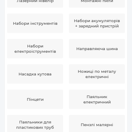
Лазерний нівелір
Монтажні пили
Набори акумуляторів
Набори інструментів
+ зарядний пристрій
Набори
Направляюча шина
електроіструментів
Ножиці по металу
Насадка кутова
електричні
Паяльник
Пінцети
електричний
Паяльники для
Пензлі малярні
пластикових труб