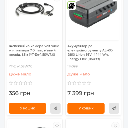
6
Інспекційна камера Voltronic
Акумулятор до
міні камера 7.0 mm, м'який
електроінструменту AL-KO
провід, 1,5м (YT-En-1.5SW7.0)
B160 Li-Ion 36V, 4 144 Wh,
Energy Flex (114099)
YT-En-1.5SW7.0
114099
Дуже мало
Дуже мало
356 грн
7 399 грн
У кошик
У кошик