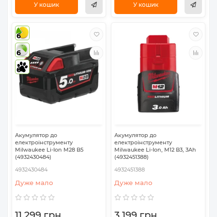
У кошик
У кошик
6
6
6
Акумулятор до
Акумулятор до
електроінструменту
електроінструменту
Milwaukee Li-Ion M28 B5
Milwaukee Li-Ion, M12 B3, 3Ah
(4932430484)
(4932451388)
4932430484
4932451388
Дуже мало
Дуже мало
11 299 грн
3 199 грн