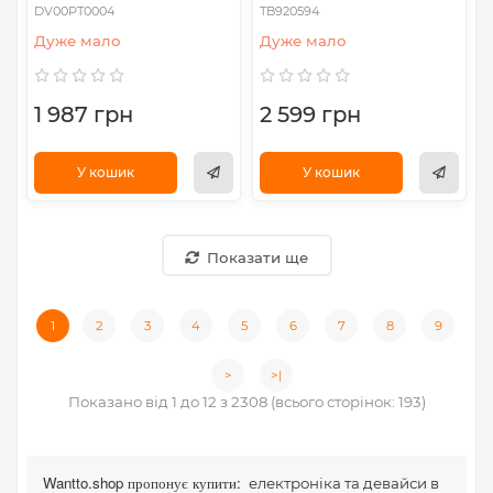
DV00PT0004
TB920594
Дуже мало
Дуже мало
1 987 грн
2 599 грн
У кошик
У кошик
Показати ще
1
2
3
4
5
6
7
8
9
>
>|
Показано від 1 до 12 з 2308 (всього сторінок: 193)
Wantto.shop пропонує купити:
електроніка та девайси в