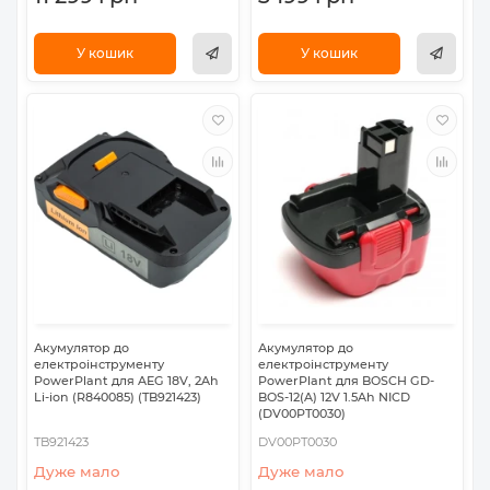
У кошик
У кошик
Акумулятор до
Акумулятор до
електроінструменту
електроінструменту
PowerPlant для AEG 18V, 2Ah
PowerPlant для BOSCH GD-
Li-ion (R840085) (TB921423)
BOS-12(A) 12V 1.5Ah NICD
(DV00PT0030)
TB921423
DV00PT0030
Дуже мало
Дуже мало