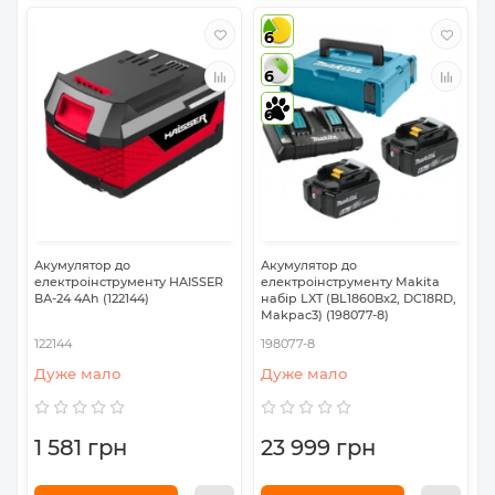
6
6
6
Акумулятор до
Акумулятор до
електроінструменту HAISSER
електроінструменту Makita
ВА-24 4Ah (122144)
набір LXT (BL1860Bx2, DC18RD,
Makpac3) (198077-8)
122144
198077-8
Дуже мало
Дуже мало
1 581 грн
23 999 грн