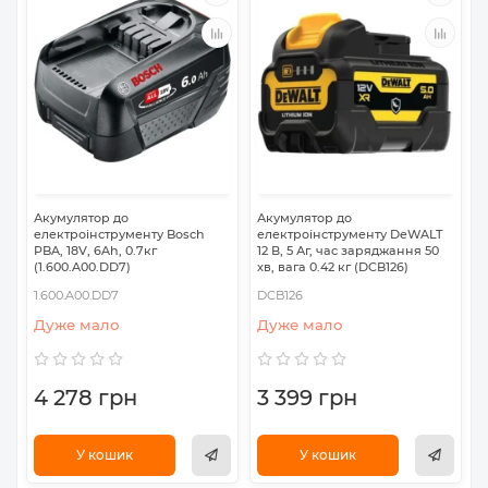
Акумулятор до
Акумулятор до
електроінструменту Bosch
електроінструменту DeWALT
PBA, 18V, 6Ah, 0.7кг
12 В, 5 Аг, час заряджання 50
(1.600.A00.DD7)
хв, вага 0.42 кг (DCB126)
1.600.A00.DD7
DCB126
Дуже мало
Дуже мало
4 278 грн
3 399 грн
У кошик
У кошик