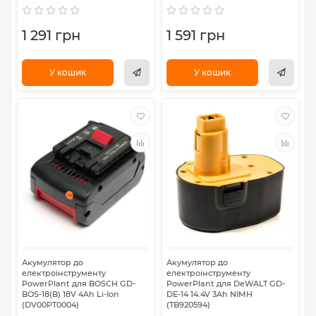
1 291 грн
1 591 грн
У кошик
У кошик
Акумулятор до
Акумулятор до
електроінструменту
електроінструменту
PowerPlant для BOSCH GD-
PowerPlant для DeWALT GD-
BOS-18(B) 18V 4Ah Li-Ion
DE-14 14.4V 3Ah NIMH
(DV00PT0004)
(TB920594)