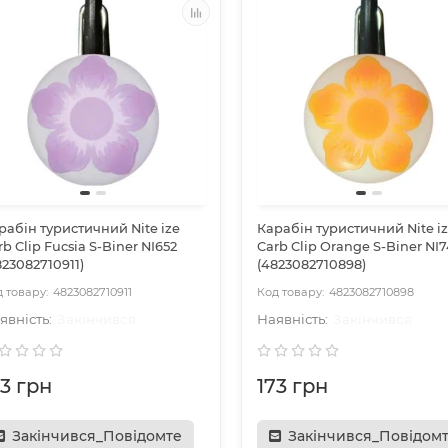
рабін туристичний Nite ize
Карабін туристичний Nite i
rb Clip Fucsia S-Biner NI652
Carb Clip Orange S-Biner NI
823082710911)
(4823082710898)
4823082710911
4823082710898
Закінчився
Закінчився
73 грн
173 грн
Закінчився_Повідомте
Закінчився_Повідом