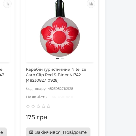
ze
Карабін туристичний Nite ize
743
Carb Clip Red S-Biner NI742
(4823082710928)
4823082710928
Закінчився
175 грн
те
Закінчився_Повідомте