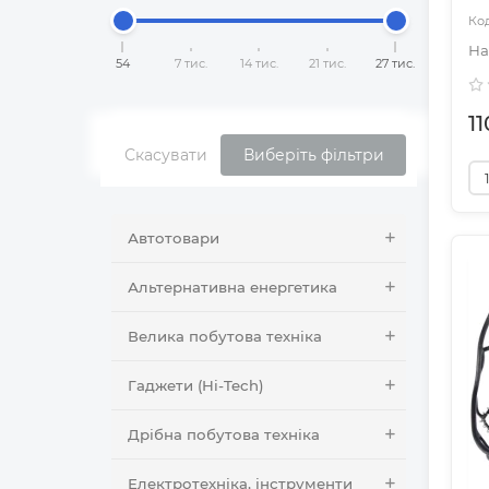
54
7 тис.
14 тис.
21 тис.
27 тис.
1
Скасувати
Виберіть фільтри
Автотовари
Альтернативна енергетика
Велика побутова техніка
Гаджети (Hi-Tech)
Дрібна побутова техніка
Електротехніка, інструменти