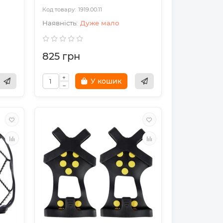
1919.00.11
Дуже мало
825 грн
У кошик