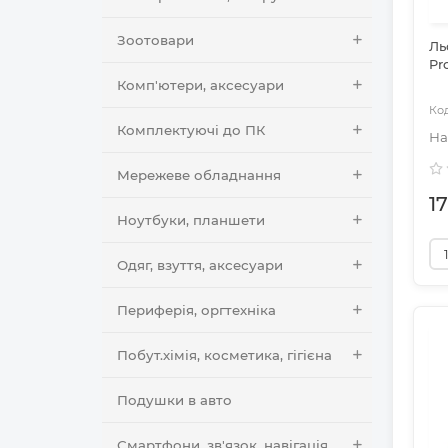
Зоотовари
Ль
Pro
Комп'ютери, аксесуари
Комплектуючі до ПК
Мережеве обладнання
1
Ноутбуки, планшети
Одяг, взуття, аксесуари
Периферія, оргтехніка
Побут.хімія, косметика, гігієна
Подушки в авто
Смартфони, зв'язок, навігація