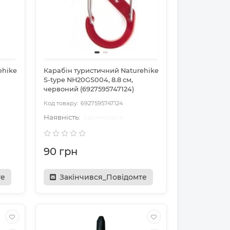
ehike
Карабін туристичний Naturehike
S-type NH20GS004, 8.8 см,
червоний (6927595747124)
6927595747124
Закінчився
90 грн
те
Закінчився_Повідомте