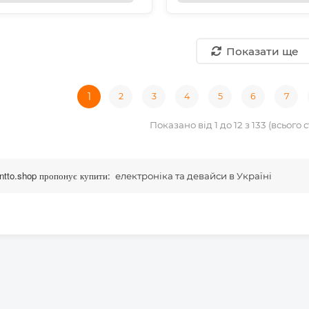
Показати ще
1
2
3
4
5
6
7
Показано від 1 до 12 з 133 (всього с
tto.shop пропонує купити:
електроніка та девайси в Україні