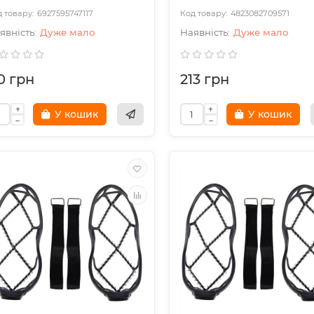
6927595747117
4823082709571
Дуже мало
Дуже мало
10 грн
213 грн
У кошик
У кошик