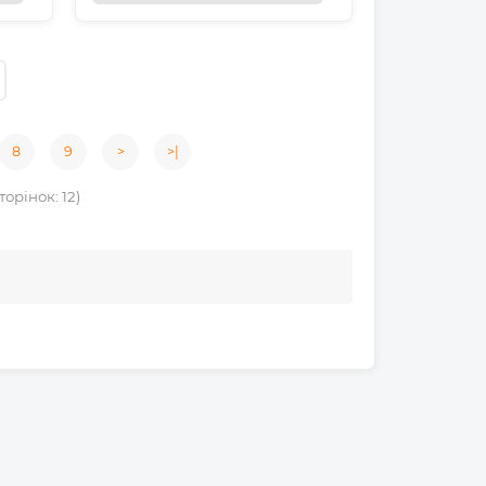
8
9
>
>|
торінок: 12)