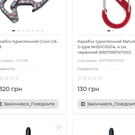
рабін туристичний Civivi CA-
Карабін туристичний Natur
B
S-type NH20GS004, 4 см,
червоний (6927595747100)
CA-01B
6927595747100
Закінчився
Закінчився
 320 грн
130 грн
Закінчився_Повідомте
Закінчився_Повідом