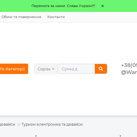
Перемога за нами. Слава Україні!!!
Обмін та повернення
Контакти
+38(0
o Категорії
Скрізь
@Wan
 девайси
Туризм електроніка та девайси