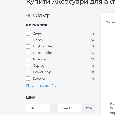
Купити Аксесуари для акт
Фільтр
За з
ВИРОБНИК
Civivi
1
Gabel
34
Highlander
1
Naturehike
13
Nite ize
12
Osprey
5
PowerPlay
8
Salewa
4
Показати ще 5
ЦІНА
Ка
-
грн
S-
че