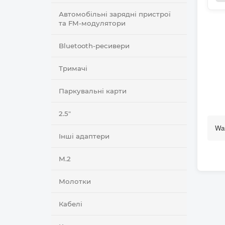
Автомобільні зарядні пристрої
та FM-модулятори
Bluetooth-ресивери
Тримачі
Паркувальні карти
2.5"
Wan
Інші адаптери
M.2
Молотки
Кабелі