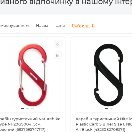
ивного відпочинку в нашому інте
амовчуванням
Назва
Ціна
Рейтинг
рабін туристичний Naturehike
Карабін туристичний Nite i
type NH20GS004, 5см,
Plastic Carb S Biner Size 6 NI
рвоний (6927595747117)
All Black (4823082709571)