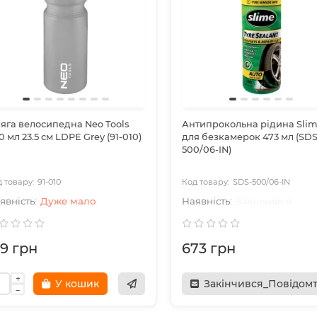
яга велосипедна Neo Tools
Антипрокольна рідина Sli
0 мл 23.5 см LDPE Grey (91-010)
для безкамерок 473 мл (SDS
500/06-IN)
91-010
SDS-500/06-IN
Дуже мало
Закінчився
79 грн
673 грн
У кошик
Закінчився_Повідом