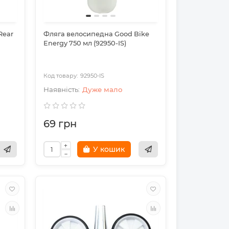
Rear
Фляга велосипедна Good Bike
Energy 750 мл (92950-IS)
92950-IS
Дуже мало
69 грн
У кошик