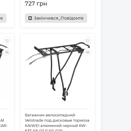
727 грн
те
Закінчився_Повідомте
Багажник велосипедний
Al
Velotrade под дисковые тормоза
CAR-
KAIWEI алюминий черный KW-
637-08-03 (CAR-021)