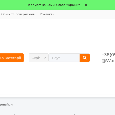
Перемога за нами. Слава Україні!!!
Обмін та повернення
Контакти
+38(0
o Категорії
Скрізь
@Wan
 девайси