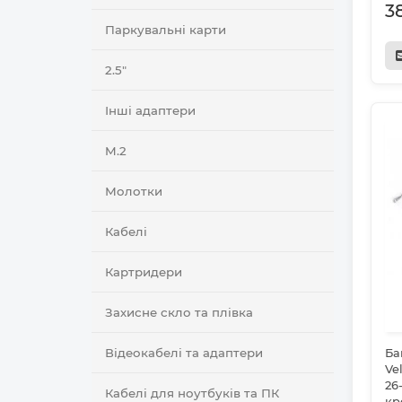
3
Паркувальні карти
2.5"
Інші адаптери
M.2
Молотки
Кабелі
Картридери
Захисне скло та плівка
Відеокабелі та адаптери
Ба
Ve
26
Кабелі для ноутбуків та ПК
кр