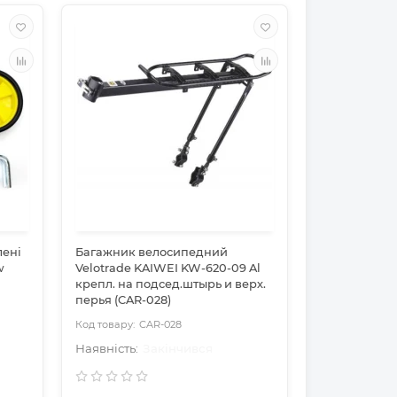
лені
Багажник велосипедний
w
Velotrade KAIWEI KW-620-09 Al
крепл. на подсед.штырь и верх.
перья (CAR-028)
CAR-028
Закінчився