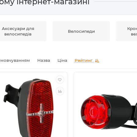
ому інтернет-магазині
Аксесуари для
Кро
Велосипеди
велосипедів
ве
амовчуванням
Назва
Ціна
Рейтинг