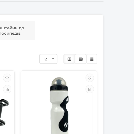
нштейни до
лосипедів