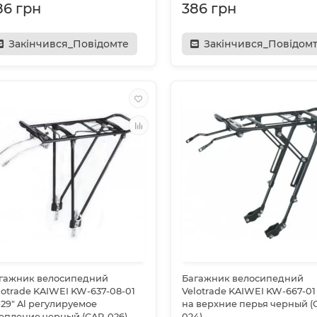
86 грн
386 грн
Закінчився_Повідомте
Закінчився_Повідом
гажник велосипедний
Багажник велосипедний
lotrade KAIWEI KW-637-08-01
Velotrade KAIWEI KW-667-01 
-29" Al регулируемое
на верхние перья черный (
епление черный (CAR-026)
024)