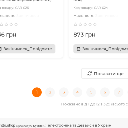
CAR-026
CAR-024
Закінчився
Закінчився
36 грн
873 грн
Закінчився_Повідомте
Закінчився_Повідом
Показати ще
1
2
3
4
5
6
7
Показано від 1 до 12 з 329 (всього с
tto.shop пропонує купити:
електроніка та девайси в Україні