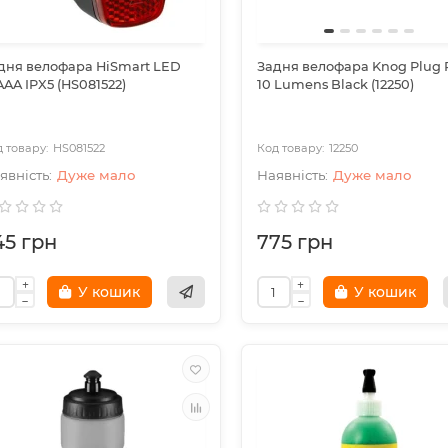
дня велофара HiSmart LED
Задня велофара Knog Plug 
AAA IPX5 (HS081522)
10 Lumens Black (12250)
HS081522
12250
Дуже мало
Дуже мало
45 грн
775 грн
У кошик
У кошик