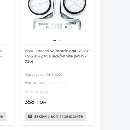
me
Бічні колеса Velotrade для 12"-20"
-
FSK-BH-204 Black/White (WHS-
020)
WHS-020
Закінчився
358 грн
те
Закінчився_Повідомте