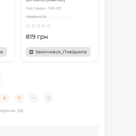
CAR-021
Закінчився
819 грн
те
Закінчився_Повідомте
8
9
>
>|
торінок: 28)