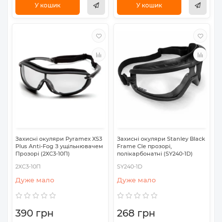
У кошик
У кошик
Захисні окуляри Pyramex XS3
Захисні окуляри Stanley Black
Plus Anti-Fog З ущільнювачем
Frame Cle прозорі,
Прозорі (2ХС3-10П)
полікарбонатні (SY240-1D)
2ХС3-10П
SY240-1D
Дуже мало
Дуже мало
390 грн
268 грн