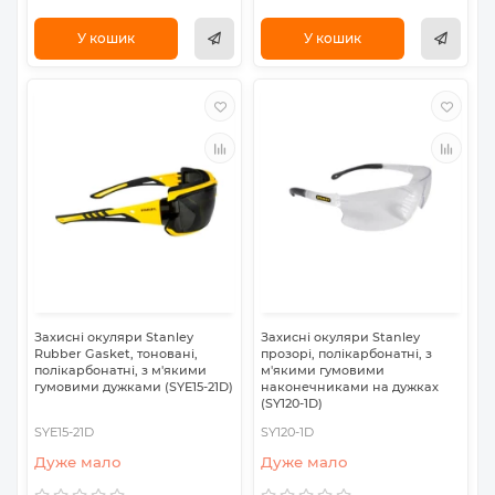
У кошик
У кошик
Захисні окуляри Stanley
Захисні окуляри Stanley
Rubber Gasket, тоновані,
прозорі, полікарбонатні, з
полікарбонатні, з м'якими
м'якими гумовими
гумовими дужками (SYE15-21D)
наконечниками на дужках
(SY120-1D)
SYE15-21D
SY120-1D
Дуже мало
Дуже мало