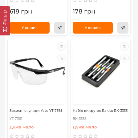
618 грн
178 грн
Фільтр
У кошик
У кошик
Захисні окуляри Yato YT-7361
Набір викруток Bakku BK-3335
YT-7361
BK-3335
Дуже мало
Дуже мало