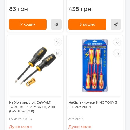
83 грн
438 грн
У кошик
У кошик
Набір викруток DeWALT
Набір викруток KING TONY 5
TOUGHSERIES MAX FIT, 2 шт.
шт. (30615MR)
(DWHT62057-0)
DWHT62057-0
30615MR
Дуже мало
Дуже мало