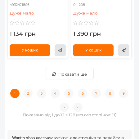
4932471806
04-208
Дуже мало
Дуже мало
1 134 грн
1 390 грн
У кошик
У кошик
Показати ще
1
2
3
4
5
6
7
8
9
>
>|
Показано від 1 до 12 з 126 (всього сторінок: 11)
Wantto.shop пропонує купити:
електроніка та девайси в