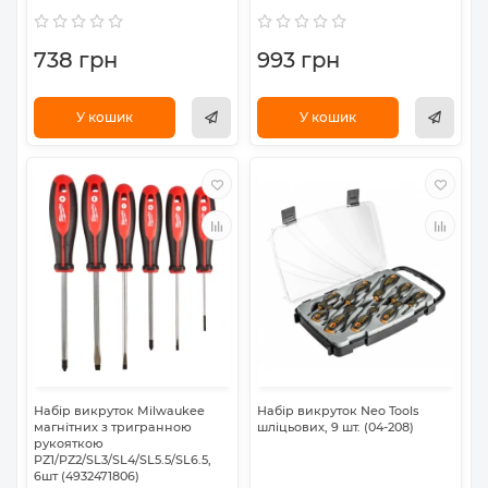
738 грн
993 грн
У кошик
У кошик
Набір викруток Milwaukee
Набір викруток Neo Tools
магнітних з тригранною
шліцьових, 9 шт. (04-208)
рукояткою
PZ1/PZ2/SL3/SL4/SL5.5/SL6.5,
6шт (4932471806)