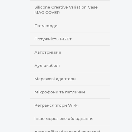
Silicone Creative Variation Case
MAG COVER
Патчкорди
Потужність 1-12Вт
Автотримачі
Аудіокабелі
Мережеві адаптери
Мікрофони та петлички
Ретранслятори Wi-Fi
Інше мережеве обладнання
Автомобільні зарядні пристрої