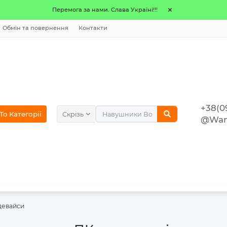
Перемога за нами. Слава Україні!!!
Обмін та повернення
Контакти
+38(0
o Категорії
Скрізь
@Wan
девайси