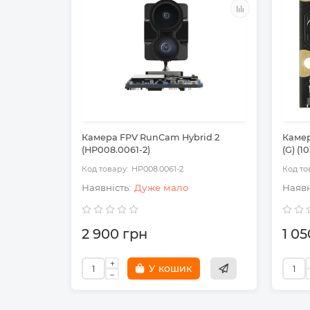
Камера FPV RunCam Hybrid 2
Камер
(HP008.0061-2)
(G) (1
HP008.0061-2
Дуже мало
2 900 грн
1 05
У кошик