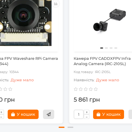
а FPV Waveshare RPi Camera
Камера FPV CADDXFPV Infra
0344)
Analog Camera (IRC-210SL)
10344
IRC-210SL
Дуже мало
Дуже мало
0 грн
5 861 грн
У кошик
У кошик