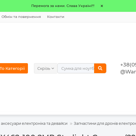
Перемога за нами. Слава Україні!!!
Обмін та повернення
Контакти
+38(0
o Категорії
Скрізь
@Wan
 аксесуари електроніка та девайси
Запчастини для дронів електрон