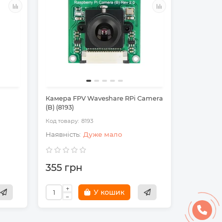
Камера FPV Waveshare RPi Camera
Камера F
(B) (8193)
camera (
8193
Дуже мало
355 грн
6 959 
У кошик