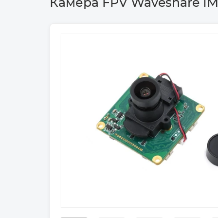
Камера FPV Waveshare IMX