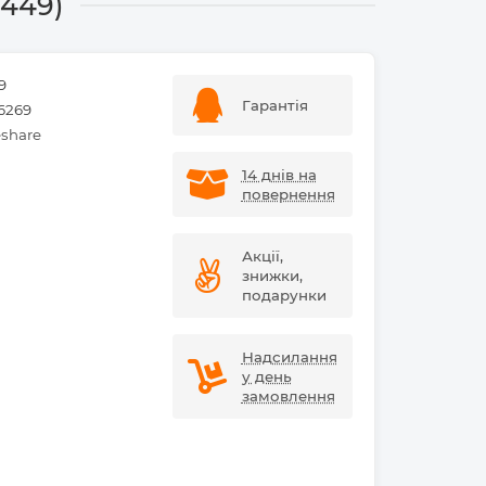
9449)
9
Гарантія
6269
share
14 днів на
повернення
Акції,
знижки,
подарунки
Надсилання
у день
замовлення