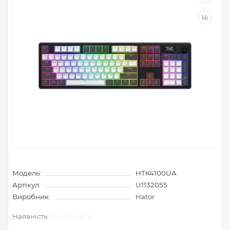
Модель:
HTK4100UA
Артікул:
U1132055
Виробник:
Hator
Закінчився