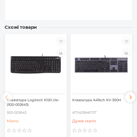
Схожі товари
Клавіатура Logitech K120 Ukr
Клавіатура A4Tech KV-300H
(920-002643)
920-002643
4711421846707
Мало
Дуже мало