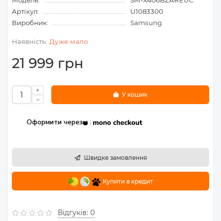
Модель:
SM-X406BZAREUC
Артікул:
U1083300
Виробник:
Samsung
Дуже мало
21 999 грн
У кошик
Оформити через
Швидке замовлення
Купити в кредит
Відгуків: 0