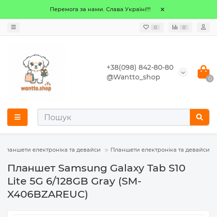
Перемога за нами. Слава Україні!!!
0
0
+38(098) 842-80-80
@Wantto_shop
0
, планшети електроніка та девайси
Планшети електроніка та девайси
Планшет Samsung Galaxy Tab S10
Lite 5G 6/128GB Gray (SM-
X406BZAREUC)