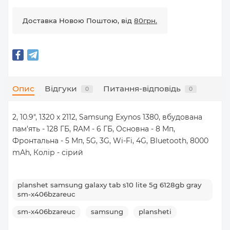
Доставка Новою Поштою, від
80грн.
Опис
Відгуки
Питання-відповідь
0
0
2, 10.9", 1320 x 2112, Samsung Exynos 1380, вбудована
пам'ять - 128 ГБ, RAM - 6 ГБ, Основна - 8 Мп,
Фронтальна - 5 Мп, 5G, 3G, Wi-Fi, 4G, Bluetooth, 8000
mAh, Колір - сірий
planshet samsung galaxy tab s10 lite 5g 6128gb gray
sm-x406bzareuc
sm-x406bzareuc
samsung
plansheti