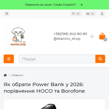
Перемога за нами. Слава Україні!!!
0
0
+38(098) 842-80-80
@Wantto_shop
0
Новини
Як обрати Power Bank у 2026:
порівняння HOCO та Borofone