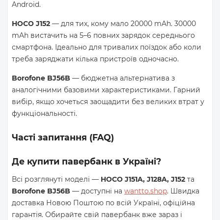
Android.
HOCO J152
— для тих, кому мало 20000 mAh. 30000
mAh вистачить на 5–6 повних зарядок середнього
смартфона. Ідеально для тривалих поїздок або коли
треба заряджати кілька пристроїв одночасно.
Borofone BJ56B
— бюджетна альтернатива з
аналогічними базовими характеристиками. Гарний
вибір, якщо хочеться заощадити без великих втрат у
функціональності.
Часті запитання (FAQ)
Де купити павербанк в Україні?
Всі розглянуті моделі —
HOCO J151A, J128A, J152
та
Borofone BJ56B
— доступні на
wantto.shop
. Швидка
доставка Новою Поштою по всій Україні, офіційна
гарантія. Обирайте свій павербанк вже зараз і