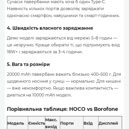
Сучасні павербанки мають хоча б один Type-C.
Наявність кількох портів дозволяє заряджати
одночасно смартфон, навушники та смарт-годинник.
4. Швидкість власного заряджання
Деякі моделі заряджаються від мережі 5–8 годин —
це незручно. Краще обирати ті, що підтримують вхід
18W+ і заряджаються за 3–4 години.
5. Вага та розміри
20000 mAh павербанк важить близько 400–500 г. Для
щоденного носіння у сумці — нормально. Для кишені
— вже некомфортно. Якщо важлива компактність —
дивіться на 10000 mAh моделі.
Порівняльна таблиця: HOCO vs Borofone
Макс.
Модель
Ємність
Порти
Вхід
Дисплей
вихід