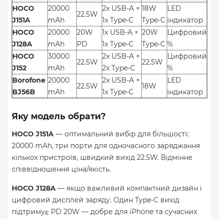
HOCO
20000
2x USB-A +
18W
LED
22.5W
J151A
mAh
1x Type-C
Type-C
індикатор
HOCO
20000
20W
1x USB-A +
20W
Цифровий
J128A
mAh
PD
1x Type-C
Type-C
%
HOCO
30000
2x USB-A +
Цифровий
22.5W
22.5W
J152
mAh
2x Type-C
%
Borofone
20000
2x USB-A +
LED
22.5W
18W
BJ56B
mAh
1x Type-C
індикатор
Яку модель обрати?
HOCO J151A
— оптимальний вибір для більшості:
20000 mAh, три порти для одночасного заряджання
кількох пристроїв, швидкий вихід 22.5W. Відмінне
співвідношення ціна/якість.
HOCO J128A
— якщо важливий компактний дизайн і
цифровий дисплей заряду. Один Type-C вихід
підтримує PD 20W — добре для iPhone та сучасних