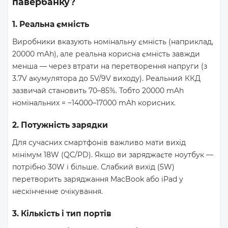
павербанку?
1. Реальна ємність
Виробники вказують номінальну ємність (наприклад,
20000 mAh), але реальна корисна ємність завжди
менша — через втрати на перетворення напруги (з
3.7V акумулятора до 5V/9V виходу). Реальний ККД
зазвичай становить 70–85%. Тобто 20000 mAh
номінальних = ~14000–17000 mAh корисних.
2. Потужність зарядки
Для сучасних смартфонів важливо мати вихід
мінімум 18W (QC/PD). Якщо ви заряджаєте ноутбук —
потрібно 30W і більше. Слабкий вихід (5W)
перетворить заряджання MacBook або iPad у
нескінченне очікування.
3. Кількість і тип портів