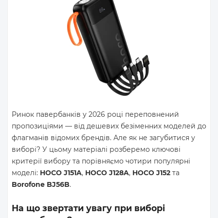
Ринок павербанків у 2026 році переповнений
пропозиціями — від дешевих безіменних моделей до
флагманів відомих брендів. Але як не загубитися у
виборі? У цьому матеріалі розберемо ключові
критерії вибору та порівняємо чотири популярні
моделі:
HOCO J151A
,
HOCO J128A
,
HOCO J152
та
Borofone BJ56B
.
На що звертати увагу при виборі