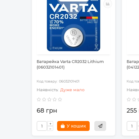
Батарейка Varta CR2032 Lithium
Батар
(06032101401)
(04122
06032101401
Дуже мало
68 грн
255
У кошик