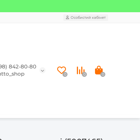
Особистий кабінет
98) 842-80-80
tto_shop
0
0
0