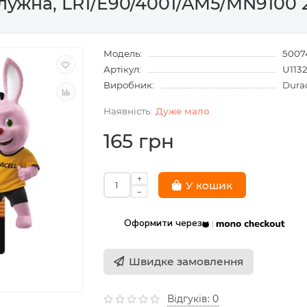
 лужна, LR1/E90/4001/AM5/MN9100 2
Модель:
5007
Артікул:
U113
Виробник:
Durac
Дуже мало
165 грн
У кошик
Оформити через
Швидке замовлення
Відгуків: 0