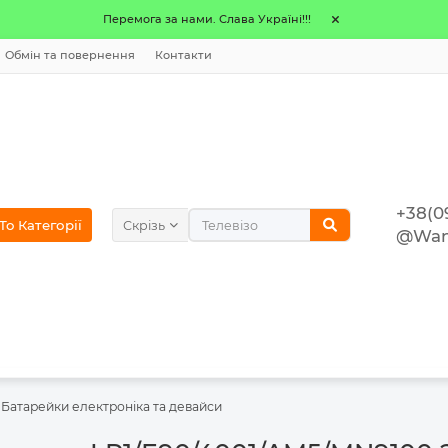
Перемога за нами. Слава Україні!!!
Обмін та повернення
Контакти
+38(0
o Категорії
Скрізь
@Wan
Батарейки електроніка та девайси