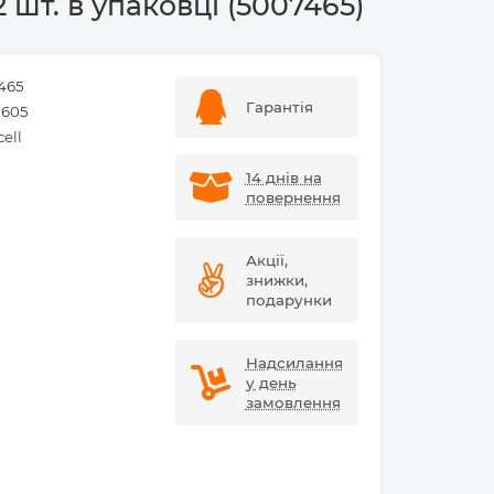
 шт. в упаковці (5007465)
465
Гарантія
2605
ell
14 днів на
повернення
Акції,
знижки,
подарунки
Надсилання
у день
замовлення