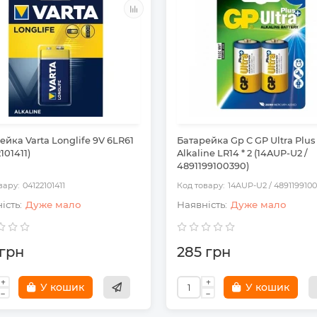
ейка Varta Longlife 9V 6LR61
Батарейка Gp C GP Ultra Plus
101411)
Alkaline LR14 * 2 (14AUP-U2 /
4891199100390)
04122101411
14AUP-U2 / 489119910
Дуже мало
Дуже мало
 грн
285 грн
У кошик
У кошик