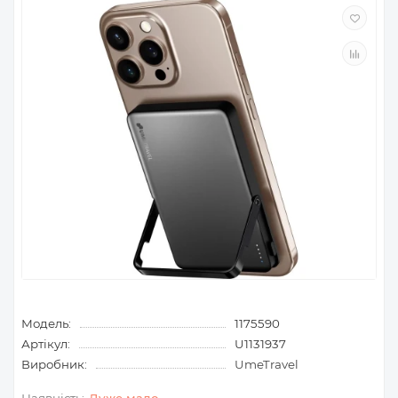
Модель:
1175590
Артікул:
U1131937
Виробник:
UmeTravel