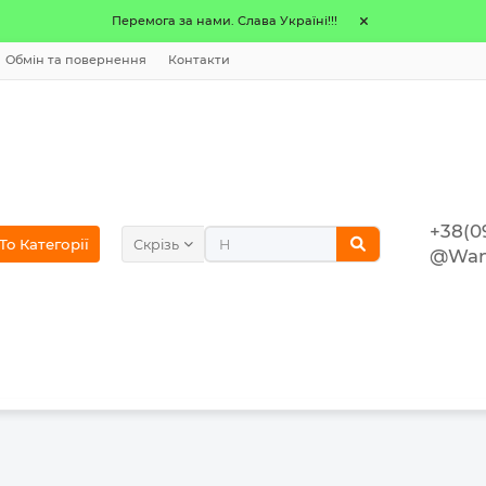
Перемога за нами. Слава Україні!!!
Обмін та повернення
Контакти
+38(0
o Категорії
Скрізь
@Wan