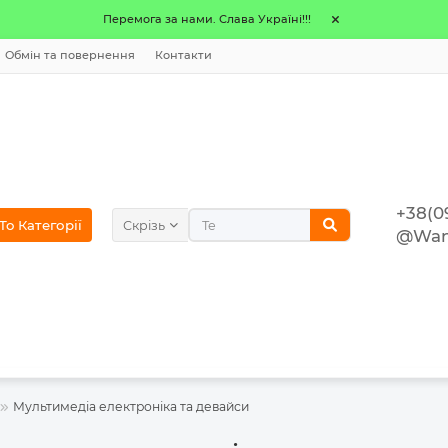
Перемога за нами. Слава Україні!!!
Обмін та повернення
Контакти
+38(0
o Категорії
Скрізь
@Wan
Мультимедіа електроніка та девайси