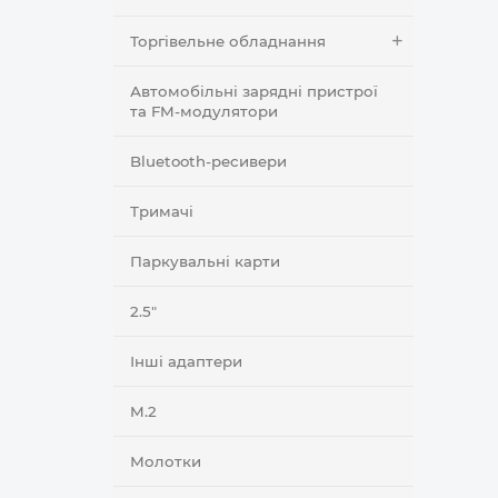
Торгівельне обладнання
Автомобільні зарядні пристрої
та FM-модулятори
Bluetooth-ресивери
Тримачі
Паркувальні карти
2.5"
Інші адаптери
M.2
Молотки