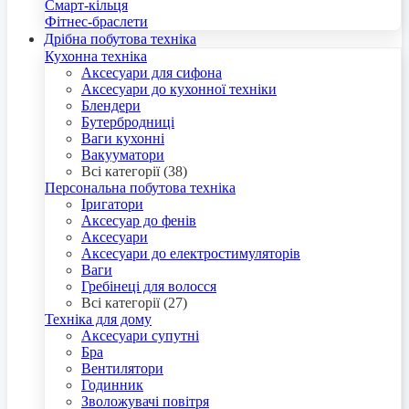
Смарт-кільця
Фітнес-браслети
Дрібна побутова техніка
Кухонна техніка
Аксесуари для сифона
Аксесуари до кухонної техніки
Блендери
Бутербродниці
Ваги кухонні
Вакууматори
Всі категорії (38)
Персональна побутова техніка
Іригатори
Аксесуар до фенів
Аксесуари
Аксесуари до електростимуляторів
Ваги
Гребінеці для волосся
Всі категорії (27)
Техніка для дому
Аксесуари супутні
Бра
Вентилятори
Годинник
Зволожувачі повітря