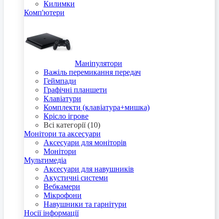
Килимки
Комп'ютери
Маніпулятори
Важіль перемикання передач
Геймпади
Графічні планшети
Клавіатури
Комплекти (клавіатура+мишка)
Крісло ігрове
Всі категорії (10)
Монітори та аксесуари
Аксесуари для моніторів
Монітори
Мультимедіа
Аксесуари для навушників
Акустичні системи
Вебкамери
Мікрофони
Навушники та гарнітури
Носії інформації