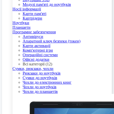
Модулі пам'яті до ноутбуків
Носії інформації
Карти пам'яті
Картрідери
Ноутбуки
Планшети
Програмне забезпечення
Антивіруси
Апаратний ключ безпеки (токен)
Карти активації
Комп'ютерні ігри
Операційні системи
Офісні додатки
Всі категорії (12)
Сумки, рюкзаки, чохли
Рюкзаки до ноутбуків
Сумки до ноутбуків
Чохли до електронних книг
Чохли до ноутбуків
Чохли до планшетів