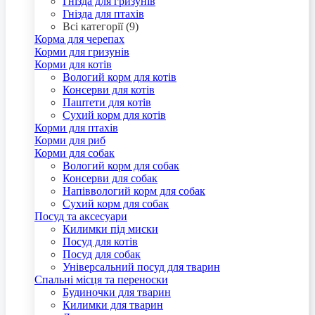
Гнізда для гризунів
Гнізда для птахів
Всі категорії (9)
Корма для черепах
Корми для гризунів
Корми для котів
Вологий корм для котів
Консерви для котів
Паштети для котів
Сухий корм для котів
Корми для птахів
Корми для риб
Корми для собак
Вологий корм для собак
Консерви для собак
Напіввологий корм для собак
Сухий корм для собак
Посуд та аксесуари
Килимки під миски
Посуд для котів
Посуд для собак
Універсальний посуд для тварин
Спальні місця та переноски
Будиночки для тварин
Килимки для тварин