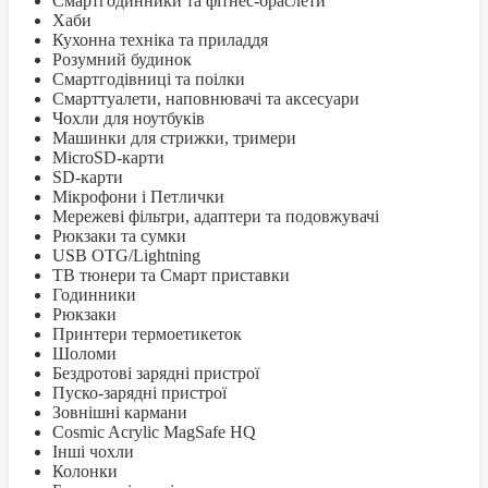
Смартгодинники та фітнес-браслети
Хаби
Кухонна техніка та приладдя
Розумний будинок
Смартгодівниці та поілки
Смарттуалети, наповнювачі та аксесуари
Чохли для ноутбуків
Машинки для стрижки, тримери
MicroSD-карти
SD-карти
Мікрофони і Петлички
Мережеві фільтри, адаптери та подовжувачі
Рюкзаки та сумки
USB OTG/Lightning
ТВ тюнери та Смарт приставки
Годинники
Рюкзаки
Принтери термоетикеток
Шоломи
Бездротові зарядні пристрої
Пуско-зарядні пристрої
Зовнішні кармани
Cosmic Acrylic MagSafe HQ
Інші чохли
Колонки