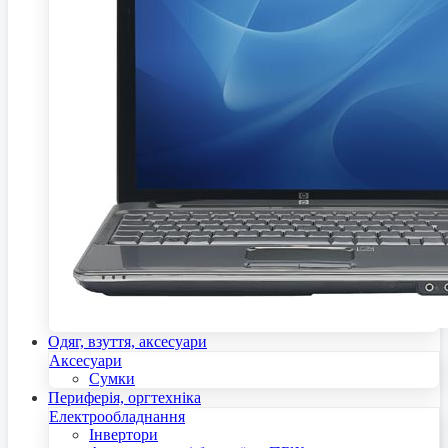
Одяг, взуття, аксесуари
Аксесуари
Сумки
Периферія, оргтехніка
Електрообладнання
Інвертори