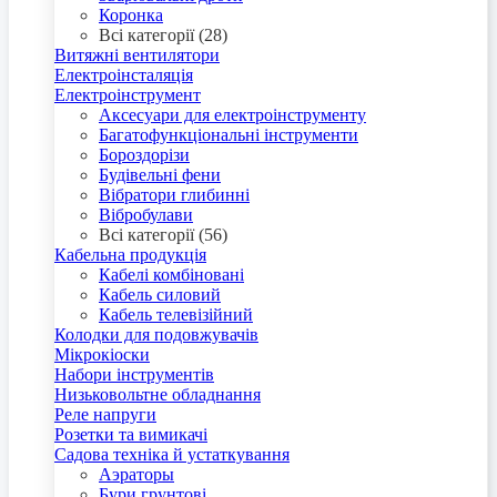
Коронка
Всі категорії (28)
Витяжні вентилятори
Електроінсталяція
Електроінструмент
Аксесуари для електроінструменту
Багатофункціональні інструменти
Бороздорізи
Будівельні фени
Вібратори глибинні
Вібробулави
Всі категорії (56)
Кабельна продукція
Кабелі комбіновані
Кабель силовий
Кабель телевізійний
Колодки для подовжувачів
Мікрокіоски
Набори інструментів
Низьковольтне обладнання
Реле напруги
Розетки та вимикачі
Садова техніка й устаткування
Аэраторы
Бури грунтові