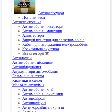
Автоаксесуари
Попільнички
Автоелектроніка
Автомобільні інвертори
Автомобільні монітори
Алкотестери
Зарядні пристрої для електромобілів
Кабелі для заряджання електромобілів
Коаксіальна акустика
Всі категорії (9)
Автолампи
Автомобільні зйомники
Автообладнання
Акумулятори автомобільні
Гальмівна система
Килимки в салон
Масла та автохімія
Автомобільні клеї
Автомобільні очисники
Автополіролі
Автошампуні
Антикорозійні покриття
Антилід