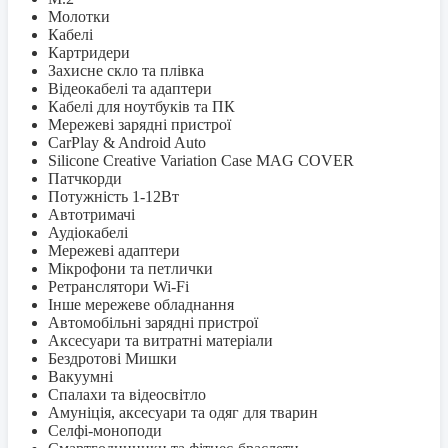
Молотки
Кабелі
Картридери
Захисне скло та плівка
Відеокабелі та адаптери
Кабелі для ноутбуків та ПК
Мережеві зарядні пристрої
CarPlay & Android Auto
Silicone Creative Variation Case MAG COVER
Патчкорди
Потужність 1-12Вт
Автотримачі
Аудіокабелі
Мережеві адаптери
Мікрофони та петлички
Ретранслятори Wi-Fi
Інше мережеве обладнання
Автомобільні зарядні пристрої
Аксесуари та витратні матеріали
Бездротові Мишки
Вакуумні
Спалахи та відеосвітло
Амуніція, аксесуари та одяг для тварин
Селфi-моноподи