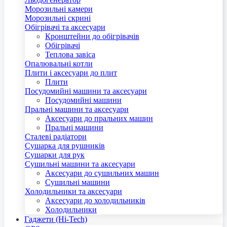
Морозильні камери
Морозильні скрині
Обігрівачі та аксесуари
Кронштейни до обігрівачів
Обігрівачі
Теплова завіса
Опалювальні котли
Плити і аксесуари до плит
Плити
Посудомийні машини та аксесуари
Посудомийні машини
Пральні машини та аксесуари
Аксесуари до пральних машин
Пральні машини
Сталеві радіатори
Сушарка для рушників
Сушарки для рук
Сушильні машини та аксесуари
Аксесуари до сушильних машин
Сушильні машини
Холодильники та аксесуари
Аксесуари до холодильників
Холодильники
Гаджети (Hi-Tech)