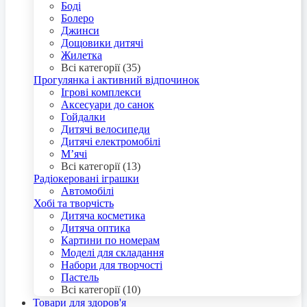
Боді
Болеро
Джинси
Дощовики дитячі
Жилетка
Всі категорії (35)
Прогулянка і активний відпочинок
Ігрові комплекси
Аксесуари до санок
Гойдалки
Дитячі велосипеди
Дитячі електромобілі
М’ячі
Всі категорії (13)
Радіокеровані іграшки
Автомобілі
Хобі та творчість
Дитяча косметика
Дитяча оптика
Картини по номерам
Моделі для складання
Набори для творчості
Пастель
Всі категорії (10)
Товари для здоров'я