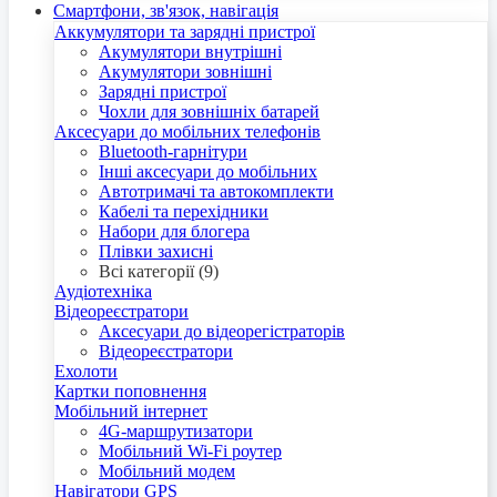
Смартфони, зв'язок, навігація
Аккумулятори та зарядні пристрої
Акумулятори внутрішні
Акумулятори зовнішні
Зарядні пристрої
Чохли для зовнішніх батарей
Аксесуари до мобільних телефонів
Bluetooth-гарнітури
Інші аксесуари до мобільних
Автотримачі та автокомплекти
Кабелі та перехідники
Набори для блогера
Плівки захисні
Всі категорії (9)
Аудіотехніка
Відеореєстратори
Аксесуари до відеорегістраторів
Відеореєстратори
Ехолоти
Картки поповнення
Мобільний інтернет
4G-маршрутизатори
Мобільний Wi-Fi роутер
Мобільний модем
Навігатори GPS