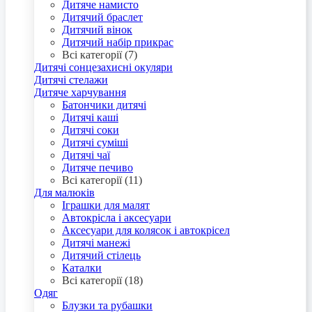
Дитяче намисто
Дитячий браслет
Дитячий вінок
Дитячий набір прикрас
Всі категорії (7)
Дитячі сонцезахисні окуляри
Дитячі стелажи
Дитяче харчування
Батончики дитячі
Дитячі каші
Дитячі соки
Дитячі суміші
Дитячі чаї
Дитяче печиво
Всі категорії (11)
Для малюків
Іграшки для малят
Автокрісла і аксесуари
Аксесуари для колясок і автокрісел
Дитячі манежі
Дитячий стілець
Каталки
Всі категорії (18)
Одяг
Блузки та рубашки