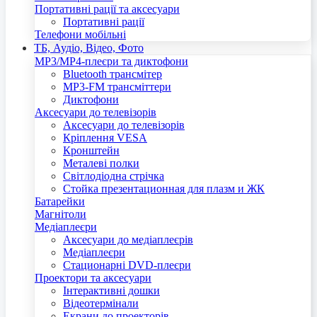
Портативні рації та аксесуари
Портативні рації
Телефони мобільні
ТБ, Аудіо, Відео, Фото
MP3/MP4-плеєри та диктофони
Bluetooth трансмітер
MP3-FM трансміттери
Диктофони
Аксесуари до телевізорів
Аксесуари до телевізорів
Кріплення VESA
Кронштейн
Металеві полки
Світлодіодна стрічка
Стойка презентационная для плазм и ЖК
Батарейки
Магнітоли
Медіаплеєри
Аксесуари до медіаплеєрів
Медіаплеєри
Стационарні DVD-плеєри
Проектори та аксесуари
Інтерактивні дошки
Відеотермінали
Екрани до проекторів