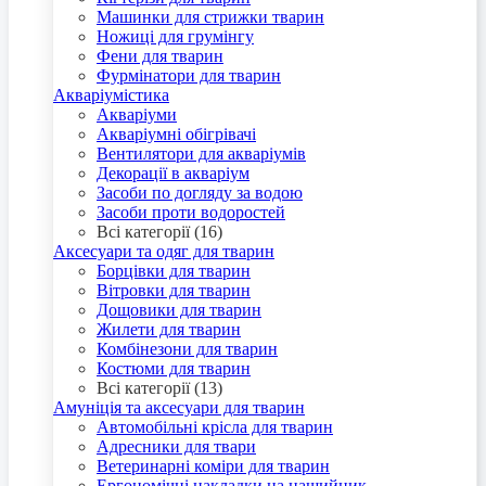
Машинки для стрижки тварин
Ножиці для грумінгу
Фени для тварин
Фурмінатори для тварин
Акваріумістика
Акваріуми
Акваріумні обігрівачі
Вентилятори для акваріумів
Декорації в акваріум
Засоби по догляду за водою
Засоби проти водоростей
Всі категорії (16)
Аксесуари та одяг для тварин
Борцівки для тварин
Вітровки для тварин
Дощовики для тварин
Жилети для тварин
Комбінезони для тварин
Костюми для тварин
Всі категорії (13)
Амуніція та аксесуари для тварин
Автомобільні крісла для тварин
Адресники для твари
Ветеринарні коміри для тварин
Ергономічні накладки на нашийник