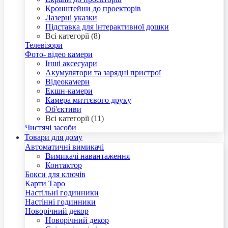
Кронштейни до проекторів
Лазерні указки
Підставка для інтерактивної дошки
Всі категорії (8)
Телевізори
Фото- відео камери
Інші аксесуари
Акумулятори та зарядні пристрої
Відеокамери
Екшн-камери
Камера миттєвого друку
Об'єктиви
Всі категорії (11)
Чистячі засоби
Товари для дому
Автоматичні вимикачі
Вимикачі навантаження
Контактор
Бокси для ключів
Карти Таро
Настільні годинники
Настінні годинники
Новорічний декор
Новорічний декор