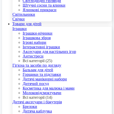
Світлодіодні гірлянди
Штучні сосни та ялинки
Ялинкові прикраси
Світильники
Свічки
Товари для дітей
Іграшки
Іграшки-нічники
Іграшкова зброя
Ігрові набори
Інтерактивні іграшки
Аксесуари для настільних ігор
Антистреси
Всі категорії (25)
Гігієна та засоби по догляду
Бальзам для дітей
Горщики та підставки
Дитячі манікюрні набори
Дитячий посуд
Косметика для малюка і мами
Молоковідсмоктувачи
Всі категорії (14)
Дитячі аксесуари і біжутерія
Брелоки
Дитяча каблучка