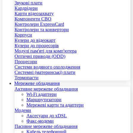
Звукові плати
Кардрідери
Карти відеозахвату
Компоненти СВО
Контролери ExpressCard
Контролери та конвертори
Корпуси
Кулери до відеокарт
Кулери до процесорів
Модулі пам'яті для комп'ютера
Оптичні приводи (ODD)
Процесори
Системи водяного охолодження
Системні (материнські) плати
Термопасти
Мережеве обладнання
Активне мережеве обладнання
Wi-Fi адаптери
Маршрутизатори
Мережеві карти та адаптери
Модеми
Аксесуари до xDSL
Факс-модеми
Пасивне мережеве обладнання
Кабель телефонний