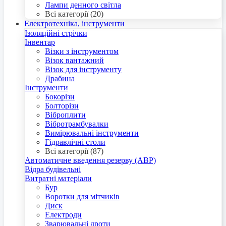
Лампи денного світла
Всі категорії (20)
Електротехніка, інструменти
Ізоляційні стрічки
Інвентар
Візки з інструментом
Візок вантажний
Візок для інструменту
Драбина
Інструменти
Бокорізи
Болторізи
Віброплити
Вібротрамбувалки
Вимірювальні інструменти
Гідравлічні столи
Всі категорії (87)
Автоматичне введення резерву (АВР)
Відра будівельні
Витратні матеріали
Бур
Воротки для мітчиків
Диск
Електроди
Зварювальні дроти