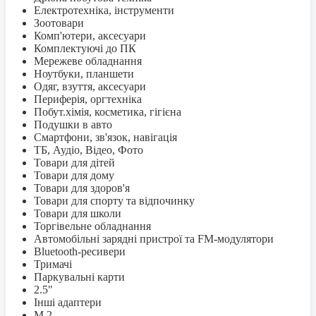
Електротехніка, інструменти
Зоотовари
Комп'ютери, аксесуари
Комплектуючі до ПК
Мережеве обладнання
Ноутбуки, планшети
Одяг, взуття, аксесуари
Периферія, оргтехніка
Побут.хімія, косметика, гігієна
Подушки в авто
Смартфони, зв'язок, навігація
ТБ, Аудіо, Відео, Фото
Товари для дітей
Товари для дому
Товари для здоров'я
Товари для спорту та відпочинку
Товари для школи
Торгівельне обладнання
Автомобільні зарядні пристрої та FM-модулятори
Bluetooth-ресивери
Тримачі
Паркувальні карти
2.5"
Інші адаптери
M.2