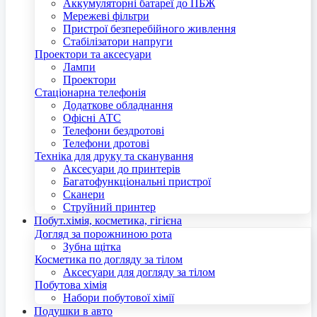
Аккумуляторні батареї до ПБЖ
Мережеві фільтри
Пристрої безперебійного живлення
Стабілізатори напруги
Проектори та аксесуари
Лампи
Проектори
Стаціонарна телефонія
Додаткове обладнання
Офісні АТС
Телефони бездротові
Телефони дротові
Техніка для друку та сканування
Аксесуари до принтерів
Багатофункціональні пристрої
Сканери
Струйний принтер
Побут.хімія, косметика, гігієна
Догляд за порожниною рота
Зубна щітка
Косметика по догляду за тілом
Аксесуари для догляду за тілом
Побутова хімія
Набори побутової хімії
Подушки в авто