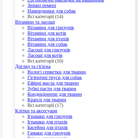
Знімні ремені
Намордники для собак
Всі категорії (14)
Вітаміни та ласощі
Вітаміни для гризунів
Вітаміни для котів
Вітаміни для птахів
Вітаміни для собак
Ласощі для гризунів
Ласощі для котів
Всі категорії (10)
Догляд та гігієна
Вологі серветки для тварин
Гігіенічні труси для собак
Ефірні масла для тварин
Зубні пасти для тварин
Кондиціонери для тварин
Краплі для тварин
Всі категорії (17)
Клітки та аксесуари
Іграшки для гризунів
Іграшки для птахів
Басейни для птахів
Гамаки для гризунів