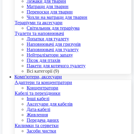
Лежаки для тварин
Матраци для тварин
Переноски для тварин
Чохли на матраци для тварин
Тераріуми та аксесуари
Світильник для тераріума
Туалети та наповнювачі
Лопатки для туалету
Наповнювачі для гризунів
Наповнювачі для туалету
Нейтралізатори запаху
Пісок для птахів
Пакети для котячого туалету
Всі категорії (9)
Комп'ютери, аксесуари
Адаптери та концентратори
Концентратори
Кабелі та перехідники
Інші кабелі
Аксесуари для кабелів
Дата-кабелі
Живлення
Передача даних
Килимки та серветки
Засоби чистки