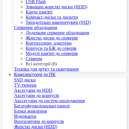
USB Flash
Зовнішні жорсткі диски (HDD)
Карти пам'яті
Компакт-диски та дискети
Твердотільні накопичувачі (SSD)
Серверне обладнання
Додаткове серверне обладнання
Жорсткі диски до серверів
Контроллери, адаптери
Корпуси та БЖ до северів
Модулі пам'яті до серверів
Сервери
Всі категорії (8)
Техніка для друку та сканування
Комплектуючі до ПК
SSD диски
TV-тюнери
Аксесуари до HDD
Аксесуари до корпусів
Акссесуари до систем охолодження
Багатофункціональні панелі
Блоки живлення
Відеокарти
Вентилятори до корпусів
Жорсткі диски (HDD)