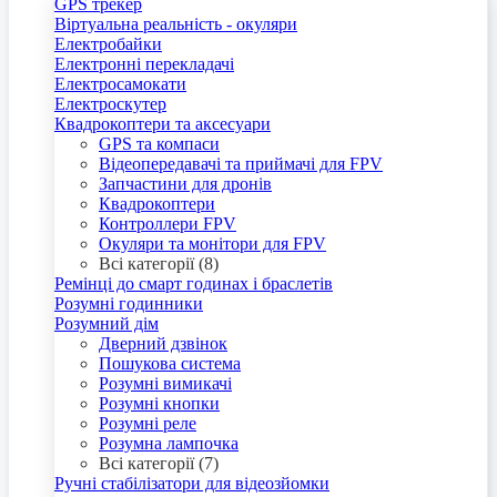
GPS трекер
Віртуальна реальність - окуляри
Електробайки
Електронні перекладачі
Електросамокати
Електроскутер
Квадрокоптери та аксесуари
GPS та компаси
Відеопередавачі та приймачі для FPV
Запчастини для дронів
Квадрокоптери
Контроллери FPV
Окуляри та монітори для FPV
Всі категорії (8)
Ремінці до смарт годинах і браслетів
Розумні годинники
Розумний дім
Дверний дзвінок
Пошукова система
Розумні вимикачі
Розумні кнопки
Розумні реле
Розумна лампочка
Всі категорії (7)
Ручні стабілізатори для відеозйомки