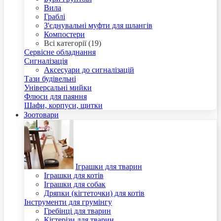
Вила
Граблі
З'єднувальні муфти для шлангів
Компостери
Всі категорії (19)
Сервісне обладнання
Сигналізація
Аксесуари до сигналізацій
Тази будівельні
Універсальні мийки
Флюси для паяння
Шафи, корпуси, щитки
Зоотовари
Іграшки для тварин
Іграшки для котів
Іграшки для собак
Дряпки (кігтеточки) для котів
Інструменти для грумінгу
Гребінці для тварин
Кігтерізи для тварин