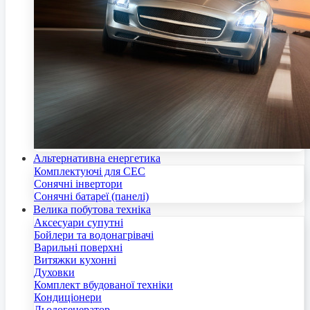
Альтернативна енергетика
Комплектуючі для СЕС
Сонячні інвертори
Сонячні батареї (панелі)
Велика побутова техніка
Аксесуари супутні
Бойлери та водонагрівачі
Варильні поверхні
Витяжки кухонні
Духовки
Комплект вбудованої техніки
Кондиціонери
Льодогенератор