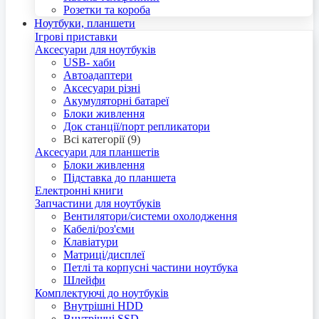
Розетки та короба
Ноутбуки, планшети
Ігрові приставки
Аксесуари для ноутбуків
USB- хаби
Автоадаптери
Аксесуари різні
Акумуляторні батареї
Блоки живлення
Док станції/порт репликатори
Всі категорії (9)
Аксесуари для планшетів
Блоки живлення
Підставка до планшета
Електронні книги
Запчастини для ноутбуків
Вентилятори/системи охолодження
Кабелі/роз'єми
Клавіатури
Матриці/дисплеї
Петлі та корпусні частини ноутбука
Шлейфи
Комплектуючі до ноутбуків
Внутрішні HDD
Внутрішні SSD